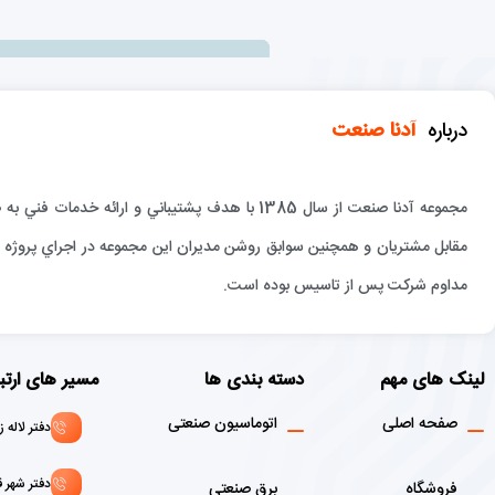
درباره
آدنا صنعت
مجموعه آدنا صنعت از سال 1385 با هدف پشتيباني و 
مقابل مشتريان و همچنين سوابق روشن مديران اين مجموعه در اجراي پروژه ها
مداوم شركت پس از تاسيس بوده است.
لینک های مهم
دسته بندی ها
مسیر های ارتب
صفحه اصلی
اتوماسیون صنعتی
دفتر لاله زار : 02136916908 - 1
دفتر شهر قدس: 146072156
فروشگاه
برق صنعتی