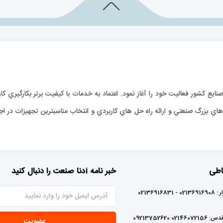
ارائه خدمات فني به صنايع كشور فعاليت خود را آغاز نمود. اعتماد به خدمات با كيفيت برتر بكا
ي بزرگ صنعتي و ارائه راه حل هاي كاربردي و انتخاب مناسبترين تجهيزات در اجر
اطی
خبر نامه آدنا صنعت را دنبال کنید
0213691683
02 09213752620
عضویت