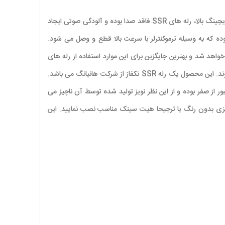
رله های SSR در واقع سوییچ های الکترونیکی هستند که دارای سرعت سویچینگ بسیار بالاتری در مقایسه با رله های مکانیکی می باشد. علاوه بر سرعت سویچینگ بالا، رله های SSR فاقد صدا بوده و آلودگی صوتی ایجاد
ا عهده دار بوده که به وسیله ترموکنترلر با سرعت بالا قطع و وصل می شود.
واهد شد و بهترین جایگزین برای این موارد استفاده از رله های
SSR است. رله های SSR در جریانهای مختلف ، ورودی های فرمان AC،DC، خروجیهای ACیا DC و تکفاز و سه فاز و بارهای مقاومتی و سلفی تولید می شوند. این محصول یک رله SSR تکفاز از شرکت هانیانگ می باشد.
ار 90-480VAC و جریان ۴۰ آمپر می باشد. این محصول دارای مدار عبور از صفر بوده و از این نظر نویز تولید شده توسط آن ناچیز می
ح فلزی بدون رنگ یا ترجیحا هیت سینک مناسب نصب نمایید. این