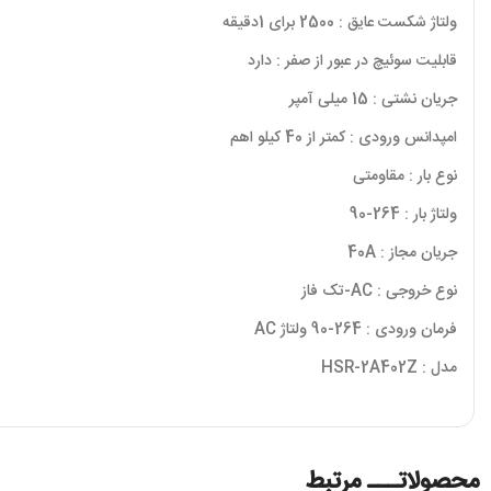
ولتاژ شکست عایق : 2500 برای 1دقیقه
قابلیت سوئیچ در عبور از صفر : دارد
جریان نشتی : 15 میلی آمپر
امپدانس ورودی : کمتر از 40 کیلو اهم
نوع بار : مقاومتی
ولتاژ بار : 264-90
جریان مجاز : 40A
نوع خروجی : AC-تک فاز
فرمان ورودی : 264-90 ولتاژ AC
مدل : HSR-2A402Z
محصولاتـــ مرتبط