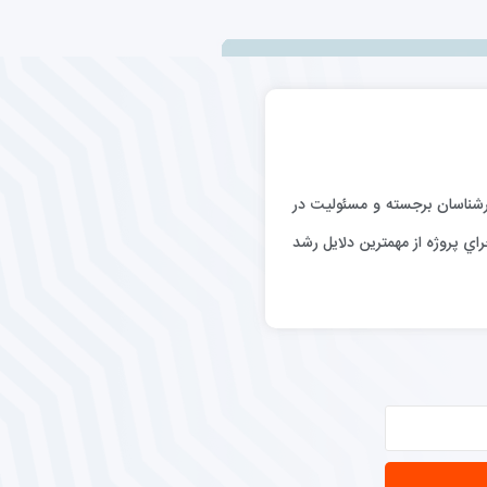
رگيري كارشناسان برجسته و مسئوليت در
اي پروژه از مهمترين دلايل رشد