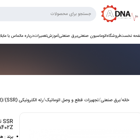
حه نخست
فروشگاه
اتوماسیون صنعتی
برق صنعتی
آموزش
تعمیرات
درباره ما
تماس با ما
بل
خانه
برق صنعتی
تجهیزات قطع و وصل اتوماتیک
رله الکترونیکی (SSR)
(SSR) تک فاز
2A402Z هانی
برند : هانیان