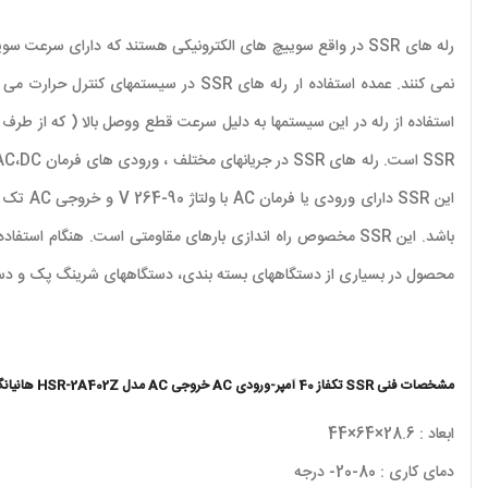
نمی کنند. عمده استفاده ار رله های SSR
استفاده از رله در این سیستمها به دلیل سرعت قطع ووصل بالا ( که از طرف ت
باشد. این SSR مخصوص راه اندازی بارهای مقاومتی است. هنگ
محصول در بسیاری از دستگاههای بسته بندی، دستگاههای شرینگ پک و دستگا
مشخصات فنی SSR تکفاز 40 آمپر-ورودی AC خروجی AC مدل HSR-2A402Z هانیانگ
ابعاد : 28.6×64×44
دمای کاری : 80-20- درجه