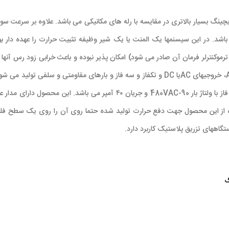
 در سیستمهای کنترل حرارت می باشد. در این سیسنمها یک المنت یا یک شیر وظیفه تثبیت حرارت ر
رموکنترلر فرمان آن صادر می شود) امکان پذیر نبوده و باعث خرابی زود رس آنها خ
این SSR دارای ورودی یا فرمان AC با ولتاژ 90-264 V و خروجی AC تک فاز با ولتاژ ب
ام استفاده از این محصول جهت دفع حرارت تولید شده حتما روی آن را روی یک سط
ههای تزریق پلاستیک کاربرد دارد.