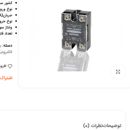
کشور ساز
نوع ورودی
جریان(A) : 40
نوع خروج
ولتاژ سوئی
تعداد فاز
دسته:
ب
الکترونیکی
افزو
برای بزرگنمایی کلیک کنید
اشتراک 
توضیحات
نظرات (0)