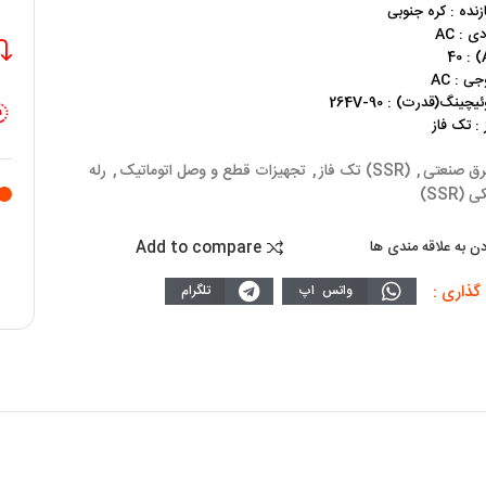
نده : کره جنوبی
 : AC
ی : AC
چینگ(قدرت) : 90-264V
 : تک فاز
رق صنعتی
,
(SSR) تک فاز
,
تجهیزات قطع و وصل اتوماتیک
,
رله
 (SSR)
Add to compare
دن به علاقه مندی ها
گذاری :
واتس اپ
تلگرام