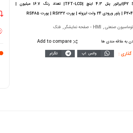
|P2 Series|اپراتور پنل 4.3 اینچ |TFT-LCD| تعداد رنگ 16.7 میلیون |
 | پورت RS232 | پورت RS485
توماسیون صنعتی
,
HMI - صفحه نمایشگر
,
فتک
Add to compare
دن به علاقه مندی ها
گذاری :
واتس اپ
تلگرام