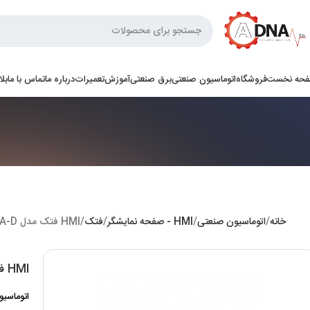
حه نخست
فروشگاه
اتوماسیون صنعتی
برق صنعتی
آموزش
تعمیرات
درباره ما
تماس با ما
بل
خانه
اتوماسیون صنعتی
HMI - صفحه نمایشگر
فتک
HMI فتک مدل P2043SA-D
HMI فتک مدل P2043SA-D
اتوماسیون