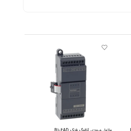
ماژول ورودی آنالوگ فتک B1-6AD