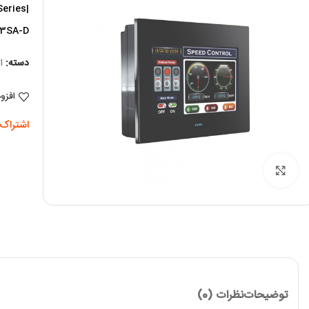
P2043SA-D | پاور ورودی 24 ولت ایزوله
دسته:
ا
افزو
اشتراک 
برای بزرگنمایی کلیک کنید
توضیحات
نظرات (0)