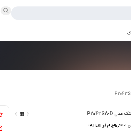
اگ
 صنعتی|اچ ام آی|FATEK