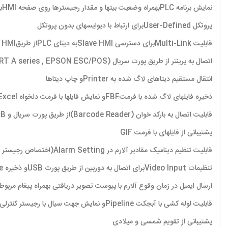
نمایش برنامه PLCبهمراه وضعیت بیتها و مقدار رجیسترها روی صفحه HMIبا فرمت Ladder
پروتکل User-Definedبرای ارتباط با دیوایسهای بدون پروتکل
قابلیت Multi-Linkبرای دسترسی Slave HMIبه دیتای PLCاز طریقMaster HMI
اتصال به پرینتر از طریق پورت سریال (SPRT A series , EPSON ESC/POS)و USB(PIC Bridge)
انتقال مستقیم دیتاهای لاگ شده به Printerو چاپ دیتاها
ذخیره فایلهای لاگ شده با فرمتFBFو نمایش فایلها با فرمت دلخواه TEXT، Excelیا PDF
قابلیت اتصال به بارکد خوان (Barcode Reader)از طریق پورت سریال و USB
پشتیبانی از فایلهای با فرمت GIF
قابلیت تنظیم دینامیک مقادیر آلارم در Alarm Setting(اختصاص رجیستر برای مقدار آلارم )
تنظیمات Video Inputبرای اتصال به دوربین از طریق پورت USBو ذخیره imageروی حافظه داخلی ، فلش USBیا میکرو SD
ارسال ایمیل در زمان وقوع آلارم با پیوست تصویر دریافتی بهمراه پیغام مربوطه و
قابلیت لوله کشی با آبجکت Pipelineو نمایش جهت سیال با رجیستر کنترلی
پشتیبانی از تقویم شمسی و میلادی