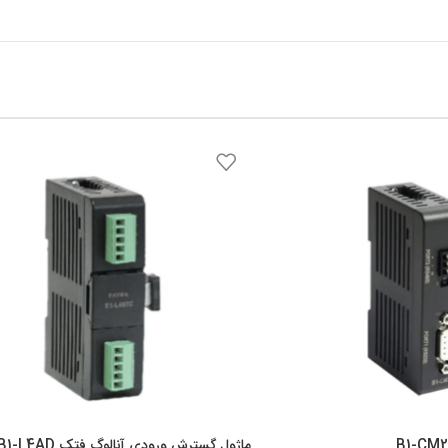
ماژول گسترش ورودی آنالوگ فتک B1-L4AD