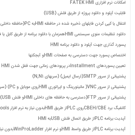
امکانات نرم افزاری FATEK HMI
قابلیت آپلود و دانلود پروژه از طریق فلش (USB)
انتقال یا کپی کردن فایلهای ذخیره شده در حافظه HMIبه PC(حافظه داخلی یا فلش USB) از طریق کابل mini-USBیا پورت Ethernet(سری N,N1)
دانلود تنظیمات منوی سیستمی HMIهمزمان با دانلود برنامه از طریق کابل یا فلش USB
پسورد گذاری جهت آپلود و دانلود برنامه HMI
اختصاص پسورد جهت دسترسی به صفحات HMIو آبجکتها
تعیین پسوردهای Installmentدر پریودهای زمانی جهت قفل شدن HMI
پشتیبانی از سرور SMTP(ارسال ایمیل) (سریهای N,N1)
پشتیبانی از سرور VNC( مانیتورینگ و اپراتوری HMIروی موبایل و PC) (سریهای N,N1)
پشتیبانی از سرور FTP(دسترسی به حافظه های داخلی HMIو فلش USB) (سریهای N,N1)
کانفیگ برد CBEH/CBEروی PLCاز طریق HMIبدون نیاز به نرم افزار Fatek Ethernet Configuration Tools
آپدیت برنامه PLCاز طریق اتصال فلش USBبه HMI
آپدیت برنامه PLCاز طریق واسط HMIو نرم افزار WinProLadderبدون نیاز به کابل دانلود PLC