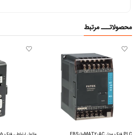
محصولاتـــ مرتبط
PLC فتک مدل FBS-10MAT2-AC
ماژول ارتباطی فتک B1-CM25