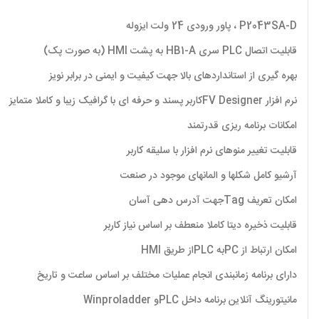
P2043SA-D ، پاور ورودی 24 ولت ایزوله
قابلیت اتصال PLC سری HB1-A به پشت HMI (به صورت پک)
بهره گیری از استانداردهای بالا جهت کیفیت و ایمنی در برابر نویز
نرم افزار FV Designerکاربر پسند و حرفه ای با گرافیک زیبا و کاملا متمایز
امکانات برنامه ریزی قدرتمند
قابلیت تغییر منوهای نرم افزار با سلیقه کاربر
آرشیو کامل شکلها و المانهای موجود در صنعت
امکان تعریف Tagجهت آدرس دهی آسان
قابلیت ذخیره دیتا کاملا منعطف بر اساس نیاز کاربر
امکان ارتباط از PCبه PLCاز طریق HMI
دارای برنامه زمانبندی انجام عملیات مختلف بر اساس ساعت و تاریخ
مانیتورینگ آنلاین برنامه داخل PLCو Winproladder