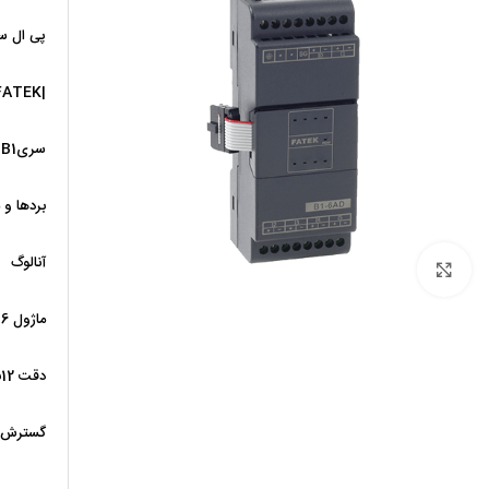
پی ال س
|FATEK
سریB1
بردها و
آنالوگ
برای بزرگنمایی کلیک کنید
ماژول 6ورودی(ولتاژ/جریان) آنالوگ سری B1
دقت 12بیت
گسترش 