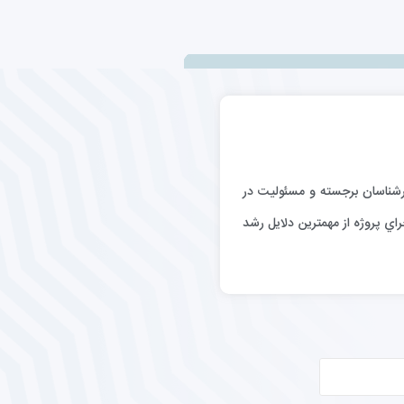
رگيري كارشناسان برجسته و مسئوليت در
اي پروژه از مهمترين دلايل رشد