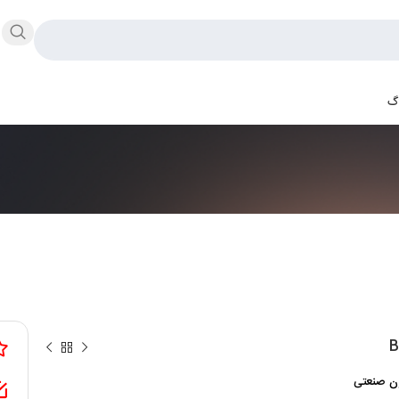
اگ
B
ون صنعتی