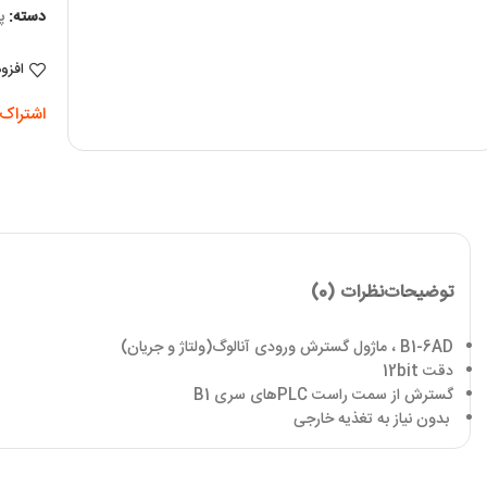
دسته:
پ
افزو
اشتراک 
توضیحات
نظرات (0)
B1-6AD ، ماژول گسترش ورودی آنالوگ(ولتاژ و جریان)
دقت
12bit
گسترش از سمت راست
PLC
های سری
B1
بدون نیاز به تغذیه خارجی