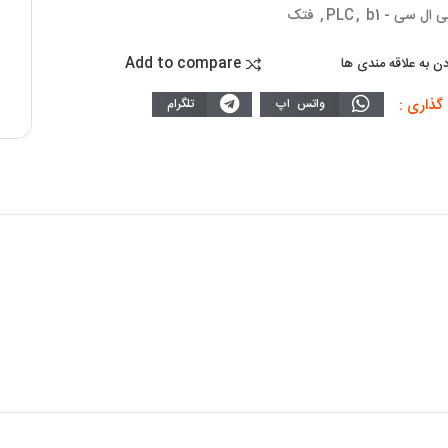
ی ال سی - PLC
b1
,
,
فتک
Add to compare
دن به علاقه مندی ها
گذاری :
واتس اپ
تلگرام