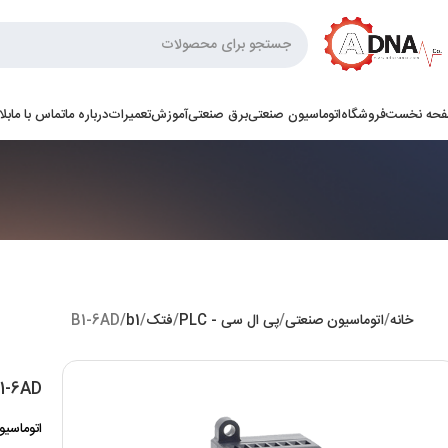
حه نخست
فروشگاه
اتوماسیون صنعتی
برق صنعتی
آموزش
تعمیرات
درباره ما
تماس با ما
بل
خانه
اتوماسیون صنعتی
پی ال سی - PLC
فتک
b1
B1-6AD
1-6AD
اتوماسی