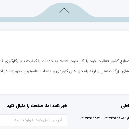
ارائه خدمات فني به صنايع كشور فعاليت خود را آغاز نمود. اعتماد به خدمات با كيفيت برتر بكا
ي بزرگ صنعتي و ارائه راه حل هاي كاربردي و انتخاب مناسبترين تجهيزات در اجر
اطی
خبر نامه آدنا صنعت را دنبال کنید
0213691683