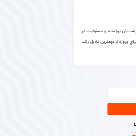
رگيري كارشناسان برجسته و مسئوليت در
اي پروژه از مهمترين دلايل رشد
ی