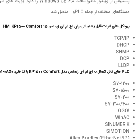
دستگاهای مختلف از جمله PLCو…متصل شد.
پروتکل های اترنت قابل پشتیبانی برای اچ ام آی زیمنس HMI KP1500 Comfort 15
TCP/IP
DHCP
SNMP
DCP
LLDP
PLC های قابل اتصال به اچ ام آی زیمنس مدل KP1500 Comfort با کد فنی: 6AV2124-1QC01-0AX0
S7-1200
S7-1500
S7-200
S7-300/400
!LOGO
WinAC
SINUMERIK
SIMOTION
(Allen Bradley (EtherNet/IP