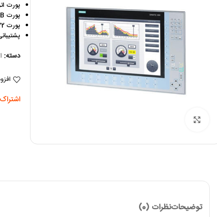
پورت ات
پورت USB
پورت RS485-RS422
پشتیبان
دسته:
ا
افزو
اشتراک 
برای بزرگنمایی کلیک کنید
توضیحات
نظرات (0)