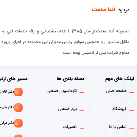
درباره
آدنا صنعت
مجموعه آدنا صنعت از سال 1385 با هدف پشتيباني و 
مقابل مشتريان و همچنين سوابق روشن مديران اين مجموعه در اجراي پروژه ها
مداوم شركت پس از تاسيس بوده است.
لینک های مهم
دسته بندی ها
مسیر های ارتب
صفحه اصلی
اتوماسیون صنعتی
دفتر لاله زار : 02136916908 - 1
دفتر شهر قدس: 146072156
فروشگاه
برق صنعتی
دفتر مرکزی :02166129107 - 9103
تماس با ما
تعمیرات