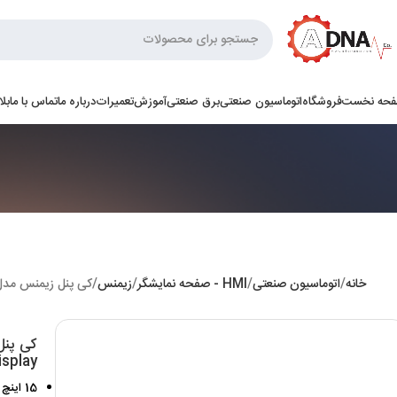
حه نخست
فروشگاه
اتوماسیون صنعتی
برق صنعتی
آموزش
تعمیرات
درباره ما
تماس با ما
بل
خانه
اتوماسیون صنعتی
HMI - صفحه نمایشگر
زیمنس
کی پنل زیمنس مدل 500 Comfort Panel touch operation 15″ widescreen TFT display
splay
15 اینچ TFT