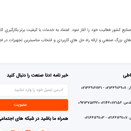
ارائه خدمات فني به صنايع كشور فعاليت خود را آغاز نمود. اعتماد به خدمات با كيفيت برتر بكا
ي بزرگ صنعتي و ارائه راه حل هاي كاربردي و انتخاب مناسبترين تجهيزات در اجر
اطی
خبر نامه آدنا صنعت را دنبال کنید
0213691683
02 09213752620
عضویت
0216612
همراه ما باشید در شبکه های اجتماع