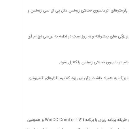
 پارامترهای اتوماسیون صنعتی زیمنس مثل پی ال سی زیمنس و
ارای ویژگی های پیشرفته و به روز است در ادامه به بررسی اچ ام آی
تم اتوماسیون صنعتی زیمنس را کنترل نمود.
رگ به همراه داشت وآن این بود که نرم افزارهای کامپیوتری
قابل پشتیبانی از شبکه پروفی باس و پروفی نت و دارای 16 میلیون رنگ با رزولویشن 1280×800 و طریقه برنامه ریزی با برنامه WinCC Comfort V11 و همچنین