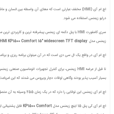
اچ ام آی (
HMI
) مخفف عبارتی است که معنای آن واسطه بین انسان و ماشی
درایو زیمنس استفاده می شود.
سری کامفورت HMI با پنل دکمه ای زیمنس پیشرفته ترین و کار
زیمنس مدل
HMI KP1500 Comfort 15″ widescreen TFT display
اچ ام آی در واقع یک ال سی دی است که در آن میتوان برنامه ریزی و برنام
تا قبل از عرضه
HMI
زیمنس، برای کنترل تجهیزات اتوماسیون صنعتی زیمنس 
بسیار آسیب پذیر بودند وگاهی اوقات دچار ویروس می شدند که این امرب
اچ ام آی زیمنس این توانایی را دارد که در یک زمان 255 وسیله به آن متصل کرد و پارامترهای آن را به نمایش گذاشت.
اچ ام آی کی پنل 15 اینچ زیمنس مدل
KP1500 Comfort