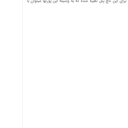
پشتیبانی از ویندوز ماکروسافت Windows CE 6.0 را دارد, پورت های اترنت KP1500 Comfort قابل سوییچ کردن به 1 پورت اترنت و 1 پورت USB2 برای این تاچ پنل تعبیه شده که به وسیله این پورتها میتوان با