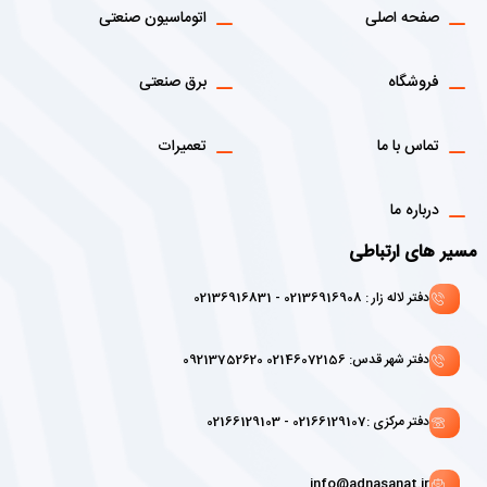
صفحه اصلی
اتوماسیون صنعتی
فروشگاه
برق صنعتی
تماس با ما
تعمیرات
درباره ما
مسیر های ارتباطی
دفتر لاله زار : 02136916908 - 02136916831
دفتر شهر قدس: 02146072156 09213752620
دفتر مرکزی :02166129107 - 02166129103
info@adnasanat.ir