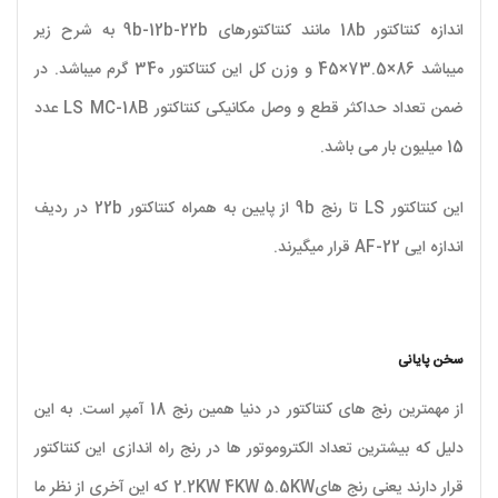
اندازه کنتاکتور 18b مانند کنتاکتورهای 9b-12b-22b به شرح زیر
میباشد 86×73.5×45 و وزن کل این کنتاکتور 340 گرم میباشد. در
ضمن تعداد حداکثر قطع و وصل مکانیکی کنتاکتور LS MC-18B عدد
15 میلیون بار می باشد.
این کنتاکتور LS تا رنج 9b از پایین به همراه کنتاکتور 22b در ردیف
اندازه ایی AF-22 قرار میگیرند.
سخن پایانی
از مهمترین رنج های کنتاکتور در دنیا همین رنج 18 آمپر است. به این
دلیل که بیشترین تعداد الکتروموتور ها در رنج راه اندازی این کنتاکتور
قرار دارند یعنی رنج های2.2KW 4KW 5.5KW که این آخری از نظر ما