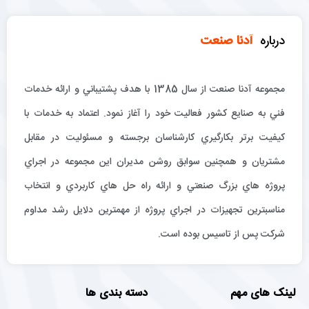
درباره
آدنا صنعت
مجموعه آدنا صنعت از سال 1385 با هدف پشتيباني و ارائه خدمات
فني به صنايع كشور فعاليت خود را آغاز نمود. اعتماد به خدمات با
كيفيت برتر بكارگيري كارشناسان برجسته و مسئوليت در مقابل
مشتريان و همچنين سوابق روشن مديران اين مجموعه در اجراي
پروژه هاي بزرگ صنعتي و ارائه راه حل هاي كاربردي و انتخاب
مناسبترين تجهيزات در اجراي پروژه از مهمترين دلايل رشد مداوم
شركت پس از تاسيس بوده است.
لینک های مهم
دسته بندی ها