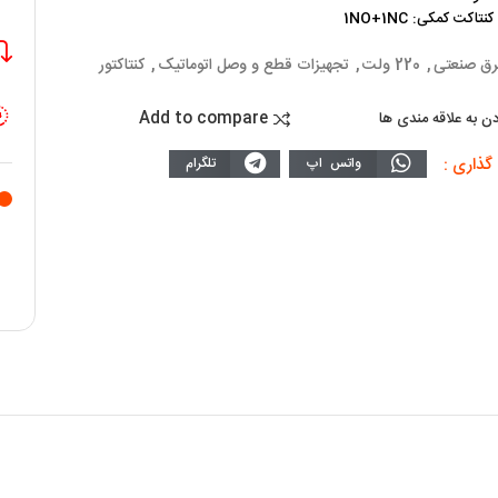
اکت کمکی: 1NO+1NC
رق صنعتی
,
220 ولت
,
تجهیزات قطع و وصل اتوماتیک
,
کنتاکتور
Add to compare
دن به علاقه مندی ها
گذاری :
واتس اپ
تلگرام