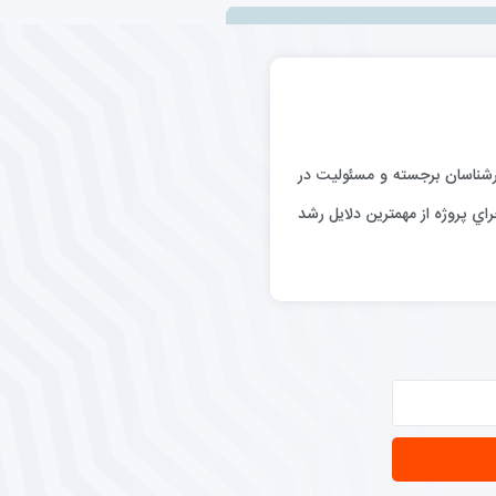
رگيري كارشناسان برجسته و مسئوليت در
اي پروژه از مهمترين دلايل رشد