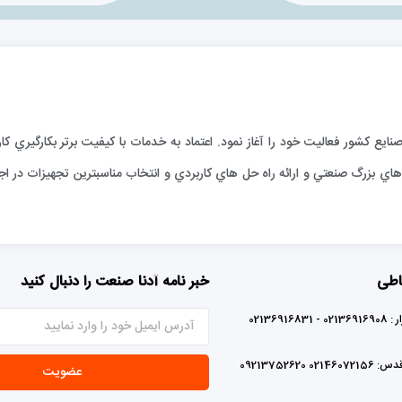
ارائه خدمات فني به صنايع كشور فعاليت خود را آغاز نمود. اعتماد به خدمات با كيفيت برتر بكا
ي بزرگ صنعتي و ارائه راه حل هاي كاربردي و انتخاب مناسبترين تجهيزات در اجر
اطی
خبر نامه آدنا صنعت را دنبال کنید
0213691683
02 09213752620
عضویت