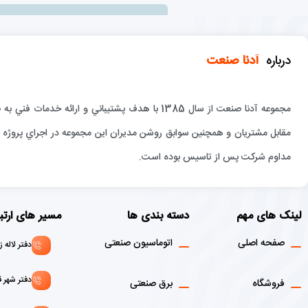
درباره
آدنا صنعت
مجموعه آدنا صنعت از سال 1385 با هدف پشتيباني و 
مقابل مشتريان و همچنين سوابق روشن مديران اين مجموعه در اجراي پروژه ها
مداوم شركت پس از تاسيس بوده است.
لینک های مهم
دسته بندی ها
مسیر های ارتب
صفحه اصلی
اتوماسیون صنعتی
دفتر لاله زار : 02136916908 - 1
دفتر شهر قدس: 146072156
فروشگاه
برق صنعتی