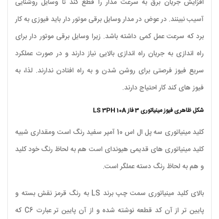
افزایش جریان برق به سرعت مدار را قطع کند تا وسایل روشنایی
آسیب نبینند. در عوض در مدار وسایل برقی موتور دار باید فیوزی به کار
برد که سرعت عمل کمی داشته باشد. زیرا وسایل برقی موتور دار برای
راه اندازی به جریان راه اندازی بالایی نیاز دارند و در صورت عملکرد
سریع فیوز فرصتی برای روشن شدن و به راه افتادن ندارند. لذا، به
فیوز های کند کار احتیاج دارند.
شکل ظاهری فیوز مینیاتوری 3 فاز LS 3PH 10A
کلید مینیاتوری سه پل ال اس 10 آمپر سفید رنگ است ومقداری شبیه
کلید مینیاتوری های قدیمی هیوندای است هم به لحاظ رنگ خود کلید
و هم به لحاظ رنگ دسته عملگر است.
بالای کلید مینیاتوری سمت چپ برند
LS
به رنگ قرمز نقش بسته و
پایین تر از آن کد قطعه نوشته شده و از آن پایین تر عبارت
C6
که