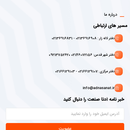
درباره ما
مسیر های ارتباطی
دفتر لاله زار : 02136916908 - 02136916831
دفتر شهر قدس: 02146072156 09213752620
دفتر مرکزی :02166129107 - 02166129103
info@adnasanat.ir
خبر نامه آدنا صنعت را دنبال کنید
عضویت