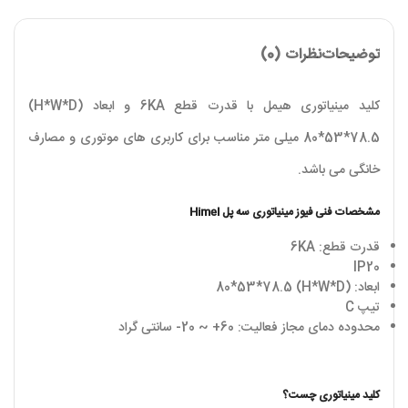
توضیحات
نظرات (0)
کلید مینیاتوری هیمل با قدرت قطع 6KA و ابعاد (H*W*D)
80*53*78.5 میلی متر مناسب برای کاربری های موتوری و مصارف
خانگی می باشد.
مشخصات فنی فیوز مینیاتوری سه پل Himel
قدرت قطع: 6KA
IP20
ابعاد: (H*W*D) 80*53*78.5
تیپ C
محدوده دمای مجاز فعالیت: 60+ ~ 20- سانتی گراد
کلید مینیاتوری چست؟