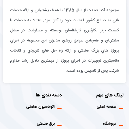
مجموعه آدنا صنعت از سال 1385 با هدف پشتيباني و ارائه خدمات
فني به صنايع كشور فعاليت خود را آغاز نمود. اعتماد به خدمات با
كيفيت برتر بكارگيري كارشناسان برجسته و مسئوليت در مقابل
مشتريان و همچنين سوابق روشن مديران اين مجموعه در اجراي
پروژه هاي بزرگ صنعتي و ارائه راه حل هاي كاربردي و انتخاب
مناسبترين تجهيزات در اجراي پروژه از مهمترين دلايل رشد مداوم
شركت پس از تاسيس بوده است.
لینک های مهم
دسته بندی ها
صفحه اصلی
اتوماسیون صنعتی
فروشگاه
برق صنعتی