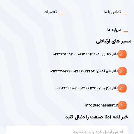
تماس با ما
تعمیرات
درباره ما
مسیر های ارتباطی
دفتر لاله زار : 02136916908 - 02136916831
دفتر شهر قدس: 02146072156 09213752620
دفتر مرکزی :02166129107 - 02166129103
info@adnasanat.ir
خبر نامه آدنا صنعت را دنبال کنید