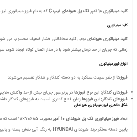
کلید مینیاتوری 10 آمپر تک پل هیوندای
تیپ C
که به نام فیوز مینیاتوری نیز
کلید مینیاتوری
کلید مینیاتوری هیوندای
نوعی کلید محافظتی فشار ضعیف محسوب می شود که 
زمانی که جریان از حد نرمال بیشتر شود یا در مدار اتصال کوتاه ایجاد شود، 
انواع فیوز مینیاتوری
فیوزها
از نظر سرعت عملکرد به دو دسته کندکار و تندکار تقسیم می‌شوند:
فیوزهای کندکار:
این نوع
فیوزها
در برابر عبور جریان بیش از حد واکنش ملایم 
فیوزهای تندکار:
این
فیوزها
زمان قطع کمتری نسبت به فیوزهای کندکار داشته
شکل ظاهری فیوز مینیاتوری هیوندای
ابعاد
فیوز مینیاتوری تک پل هیوندای 10 آمپر
بصورت 85×70×18 است که مقداری از تیپ قدیمی خود بزرگتر است. رنگ
پایین دسته عملگر برند هیوندای
HYUNDAI
به رنگ آبی نقش بسته و پایین 