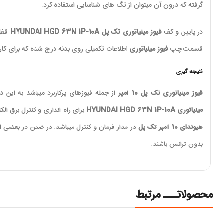
گرفته که درون آن میتوان از تگ های شناسایی استفاده کرد.
در پایین و کف
فیوز مینیاتوری تک پل
HYUNDAI HGD 63N 1P-10A
قفل 
قسمت چپ
فیوز مینیاتوری
اطلاعات تکمیلی روی بدنه درج شده که برای کارب
نتیجه گیری
فیوز مینیاتوری تک پل 10 آمپر
از جمله فیوزهای پرکاربرد میباشد به این دل
مینیاتوری
HYUNDAI HGD 63N 1P-10A
برای راه اندازی و کنترل برق الک
هیوندای 10 آمپر تک پل
در مدار فرمان و کنترل میباشد. در ضمن در بعضی از
بدون ترانس باشند.
محصولاتـــ مرتبط