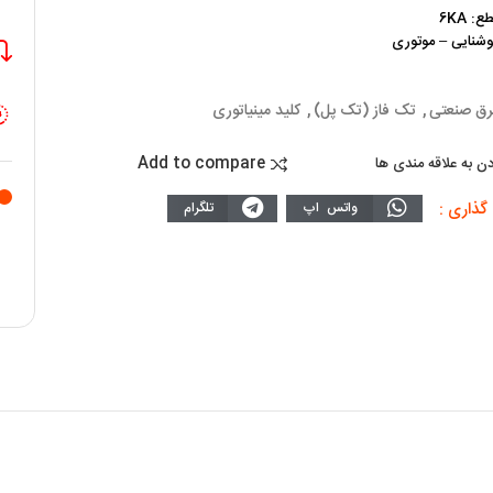
 6KA
روشنایی – موتوری
رق صنعتی
,
تک فاز (تک پل)
,
کلید مینیاتوری
Add to compare
دن به علاقه مندی ها
گذاری :
واتس اپ
تلگرام