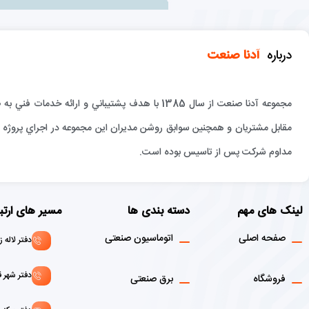
درباره
آدنا صنعت
مجموعه آدنا صنعت از سال 1385 با هدف پشتيباني و 
مقابل مشتريان و همچنين سوابق روشن مديران اين مجموعه در اجراي پروژه ها
مداوم شركت پس از تاسيس بوده است.
لینک های مهم
دسته بندی ها
مسیر های ارتب
صفحه اصلی
اتوماسیون صنعتی
دفتر لاله زار : 02136916908 - 1
دفتر شهر قدس: 146072156
فروشگاه
برق صنعتی