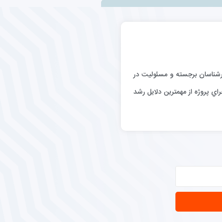
رگيري كارشناسان برجسته و مسئوليت در
اي پروژه از مهمترين دلايل رشد