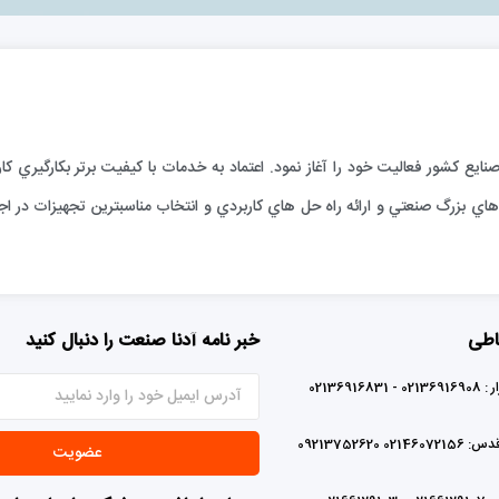
ارائه خدمات فني به صنايع كشور فعاليت خود را آغاز نمود. اعتماد به خدمات با كيفيت برتر بكا
ي بزرگ صنعتي و ارائه راه حل هاي كاربردي و انتخاب مناسبترين تجهيزات در اجر
اطی
خبر نامه آدنا صنعت را دنبال کنید
0213691683
02 09213752620
عضویت