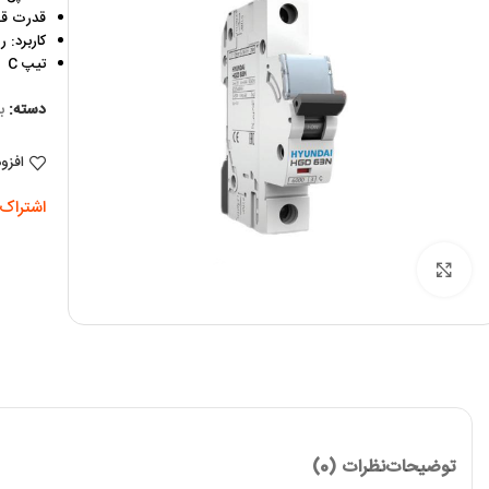
قدرت قطع:
کاربرد: 
تیپ C
دسته:
ب
افزو
اشتراک 
برای بزرگنمایی کلیک کنید
توضیحات
نظرات (0)