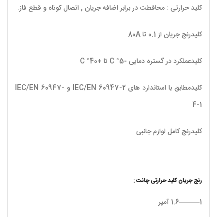
کلید حرارتی : محافطت در برابر اضافه جریان , اتصال کوتاه و قطع فاز.
کلیدرنج جریان از 0.1 تا 80A
کلیدعملکرد در گستره دمایی -5° C تا +40° C
کلیدمطابق با استاندارد های IEC/EN 60947-2 و IEC/EN 60947-
4-1
کلیدرنج کامل لوازم جانبی
رنج جریان کلید حرارتی چانت :
1———1.6 آمپر