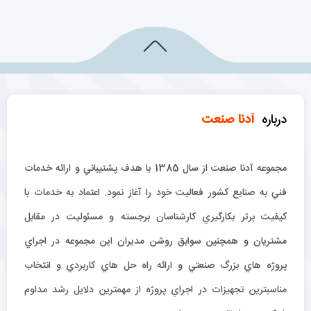
درباره
آدنا صنعت
مجموعه آدنا صنعت از سال 1385 با هدف پشتيباني و ارائه خدمات
فني به صنايع كشور فعاليت خود را آغاز نمود. اعتماد به خدمات با
كيفيت برتر بكارگيري كارشناسان برجسته و مسئوليت در مقابل
مشتريان و همچنين سوابق روشن مديران اين مجموعه در اجراي
پروژه هاي بزرگ صنعتي و ارائه راه حل هاي كاربردي و انتخاب
مناسبترين تجهيزات در اجراي پروژه از مهمترين دلايل رشد مداوم