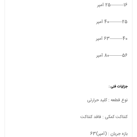
16———25 آمپر
25———40 آمپر
40———63 آمپر
56———80 آمپر
جزئیات فنی :
نوع قطعه : کلید حرارتی
کنتاکت کمکی : فاقد کنتاکت
بازه جریان : (آمپر)63