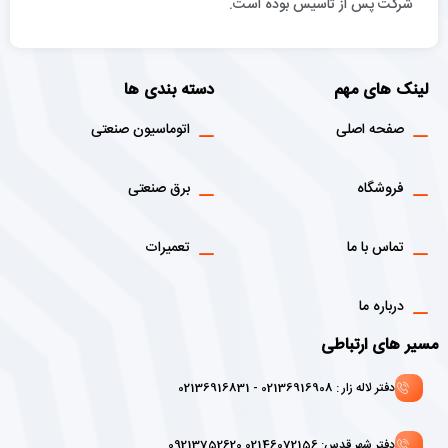
شركت پس از تاسيس بوده است.
لینک های مهم
دسته بندی ها
صفحه اصلی
اتوماسیون صنعتی
فروشگاه
برق صنعتی
تماس با ما
تعمیرات
درباره ما
مسیر های ارتباطی
دفتر لاله زار : 02136916908 - 02136916831
دفتر شهر قدس: 02146072156 09213752620