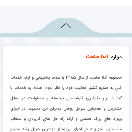
درباره
آدنا صنعت
مجموعه آدنا صنعت از سال 1385 با هدف پشتيباني و ارائه خدمات
فني به صنايع كشور فعاليت خود را آغاز نمود. اعتماد به خدمات با
كيفيت برتر بكارگيري كارشناسان برجسته و مسئوليت در مقابل
مشتريان و همچنين سوابق روشن مديران اين مجموعه در اجراي
پروژه هاي بزرگ صنعتي و ارائه راه حل هاي كاربردي و انتخاب
مناسبترين تجهيزات در اجراي پروژه از مهمترين دلايل رشد مداوم