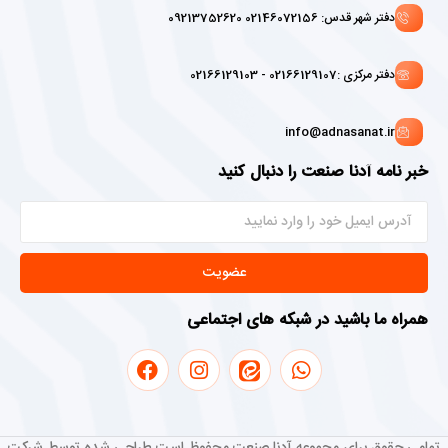
دفتر شهر قدس: 02146072156 09213752620
دفتر مرکزی :02166129107 - 02166129103
info@adnasanat.ir
خبر نامه آدنا صنعت را دنبال کنید
عضویت
همراه ما باشید در شبکه های اجتماعی