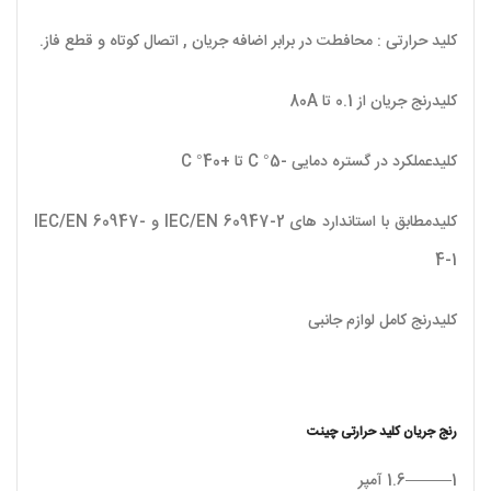
کلید حرارتی : محافطت در برابر اضافه جریان , اتصال کوتاه و قطع فاز.
کلیدرنج جریان از 0.1 تا 80A
کلیدعملکرد در گستره دمایی -5° C تا +40° C
کلیدمطابق با استاندارد های IEC/EN 60947-2 و IEC/EN 60947-
4-1
کلیدرنج کامل لوازم جانبی
رنج جریان کلید حرارتی چینت
1———1.6 آمپر