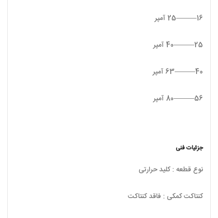
16———25 آمپر
25———40 آمپر
40———63 آمپر
56———80 آمپر
جزئیات فنی
نوع قطعه : کلید حرارتی
کنتاکت کمکی : فاقد کنتاکت