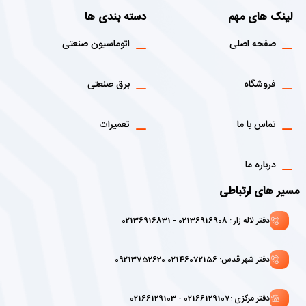
لینک های مهم
دسته بندی ها
صفحه اصلی
اتوماسیون صنعتی
فروشگاه
برق صنعتی
تماس با ما
تعمیرات
درباره ما
مسیر های ارتباطی
دفتر لاله زار : 02136916908 - 02136916831
دفتر شهر قدس: 02146072156 09213752620
دفتر مرکزی :02166129107 - 02166129103