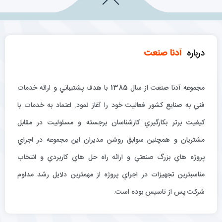
درباره
آدنا صنعت
مجموعه آدنا صنعت از سال 1385 با هدف پشتيباني و ارائه خدمات
فني به صنايع كشور فعاليت خود را آغاز نمود. اعتماد به خدمات با
كيفيت برتر بكارگيري كارشناسان برجسته و مسئوليت در مقابل
مشتريان و همچنين سوابق روشن مديران اين مجموعه در اجراي
پروژه هاي بزرگ صنعتي و ارائه راه حل هاي كاربردي و انتخاب
مناسبترين تجهيزات در اجراي پروژه از مهمترين دلايل رشد مداوم
شركت پس از تاسيس بوده است.