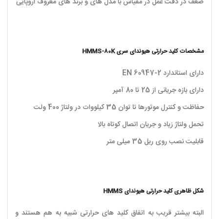
ضعف در دقت عمل در مقیاس با مدل های و برند های معروف اروپایی
مشخصات کلید حرارتی هیوندای سری HMMS-80K
دارای استاندارد EN 60947-2
دارای بازه جریانی از 25 تا 80 آمپر
حفاظت و کنترل موتورها تا توان 35 کیلووات در ولتاژ 400 ولت
تحمل ولتاژ زیاد و جریان اتصال کوتاه بالا
قابلیت نصب روی ریل 35 میلی متر
شکل ظاهری کلید حرارتی هیوندای HMMS
البته بیشتر قریب به اتفاق کلید های حرارتی شبیه به هم هستند و