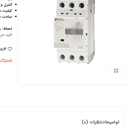
کنترل و 
کیفیت ع
ساخت شر
دسته:
ب
کلید حرا
افزو
اشتراک 
برای بزرگنمایی کلیک کنید
توضیحات
نظرات (0)