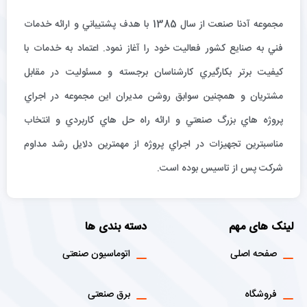
مجموعه آدنا صنعت از سال 1385 با هدف پشتيباني و ارائه خدمات
فني به صنايع كشور فعاليت خود را آغاز نمود. اعتماد به خدمات با
كيفيت برتر بكارگيري كارشناسان برجسته و مسئوليت در مقابل
مشتريان و همچنين سوابق روشن مديران اين مجموعه در اجراي
پروژه هاي بزرگ صنعتي و ارائه راه حل هاي كاربردي و انتخاب
مناسبترين تجهيزات در اجراي پروژه از مهمترين دلايل رشد مداوم
شركت پس از تاسيس بوده است.
لینک های مهم
دسته بندی ها
صفحه اصلی
اتوماسیون صنعتی
فروشگاه
برق صنعتی