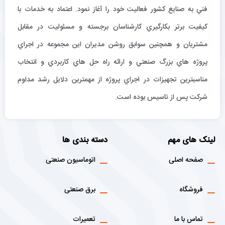
فني به صنايع كشور فعاليت خود را آغاز نمود. اعتماد به خدمات با
كيفيت برتر بكارگيري كارشناسان برجسته و مسئوليت در مقابل
مشتريان و همچنين سوابق روشن مديران اين مجموعه در اجراي
پروژه هاي بزرگ صنعتي و ارائه راه حل هاي كاربردي و انتخاب
مناسبترين تجهيزات در اجراي پروژه از مهمترين دلايل رشد مداوم
شركت پس از تاسيس بوده است.
لینک های مهم
دسته بندی ها
صفحه اصلی
اتوماسیون صنعتی
فروشگاه
برق صنعتی
تماس با ما
تعمیرات