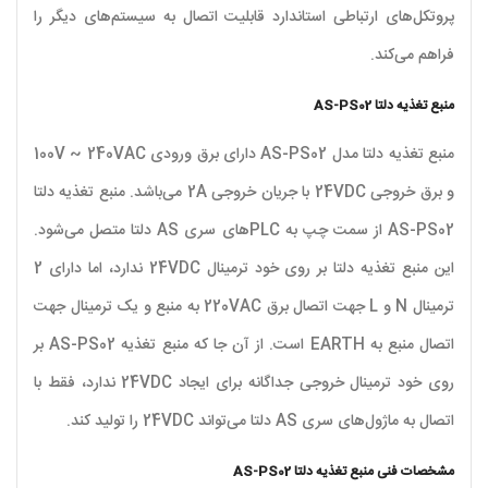
پروتکل‌های ارتباطی استاندارد قابلیت اتصال به سیستم‌های دیگر را
فراهم می‌کند.
منبع تغذیه دلتا AS-PS02
منبع تغذیه دلتا مدل AS-PS02 دارای برق ورودی 100V ~ 240VAC
و برق خروجی 24VDC با جریان خروجی 2A می‌باشد. منبع تغذیه دلتا
AS-PS02 از سمت چپ به PLCهای سری AS دلتا متصل می‌شود.
این منبع تغذیه دلتا بر روی خود ترمینال 24VDC ندارد، اما دارای 2
ترمینال N و L جهت اتصال برق 220VAC به منبع و یک ترمینال جهت
اتصال منبع به EARTH است. از آن جا که منبع تغذیه AS-PS02 بر
روی خود ترمینال خروجی جداگانه برای ایجاد 24VDC ندارد، فقط با
اتصال به ماژول‌های سری AS دلتا می‌تواند 24VDC را تولید کند.
مشخصات فنی منبع تغذیه دلتا AS-PS02