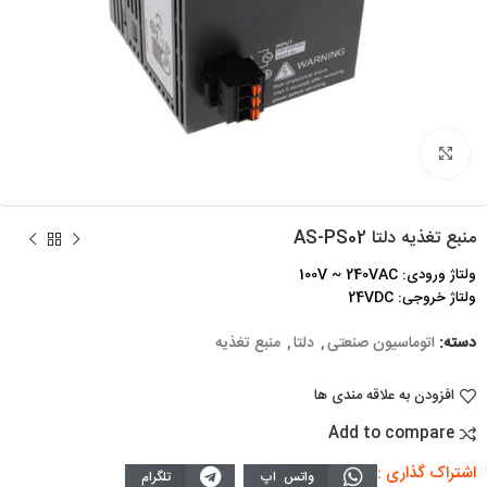
برای بزرگنمایی کلیک کنید
منبع تغذیه دلتا AS-PS02
ولتاژ ورودی: 100V ~ 240VAC
ولتاژ خروجی: 24VDC
دسته:
اتوماسیون صنعتی
,
دلتا
,
منبع تغذیه
افزودن به علاقه مندی ها
Add to compare
اشتراک گذاری :
واتس اپ
تلگرام