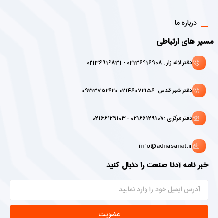
درباره ما
مسیر های ارتباطی
دفتر لاله زار : 02136916908 - 02136916831
دفتر شهر قدس: 02146072156 09213752620
دفتر مرکزی :02166129107 - 02166129103
info@adnasanat.ir
خبر نامه آدنا صنعت را دنبال کنید
عضویت