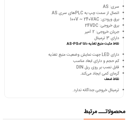
سری: AS
اتصال از سمت چپ به PLCهای سری AS
برق ورودی: 100V ~ 240VAC
برق خروجی: 24VDC
جریان خروجی: 2 آمپر
دارای 3 ترمینال
نقاط مثبت منبع تغذیه دلتا AS-PS02
دارای LED جهت نمایش وضعیت منبع تغذیه
کم حجم و دارای ابعاد مناسب
قابل نصب بر روی ریل DIN
گرمای کمی ایجاد می‌کند.
نقاط ضعف
ترمینال خروجی جداگانه ندارد.
محصولاتـــ مرتبط