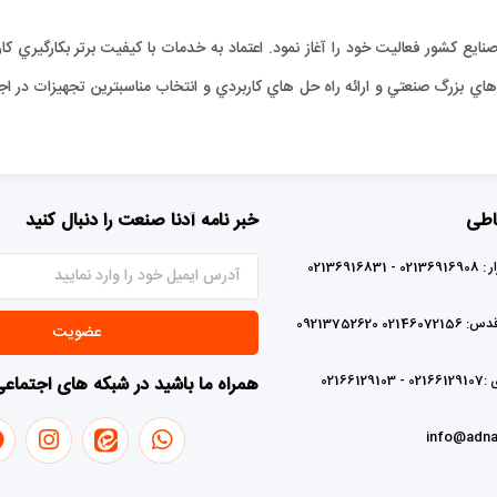
ارائه خدمات فني به صنايع كشور فعاليت خود را آغاز نمود. اعتماد به خدمات با كيفيت برتر بكا
ي بزرگ صنعتي و ارائه راه حل هاي كاربردي و انتخاب مناسبترين تجهيزات در اجر
اطی
خبر نامه آدنا صنعت را دنبال کنید
0213691683
02 09213752620
عضویت
0216612
همراه ما باشید در شبکه های اجتماع
info@adna