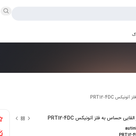
اگ
نیکس PRT12-4DC
قایی حساس به فلز آتونیکس PRT12-4DC