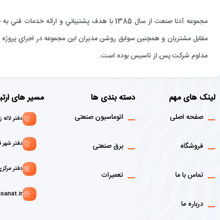
مجموعه آدنا صنعت از سال 1385 با هدف پشتيباني و 
مقابل مشتريان و همچنين سوابق روشن مديران اين مجموعه در اجراي پروژه ها
مداوم شركت پس از تاسيس بوده است.
لینک های مهم
دسته بندی ها
مسیر های ارتب
صفحه اصلی
اتوماسیون صنعتی
دفتر لاله زار : 02136916908 - 1
دفتر شهر قدس: 146072156
فروشگاه
برق صنعتی
دفتر مرکزی :02166129107 - 9103
تماس با ما
تعمیرات
sanat.ir
درباره ما