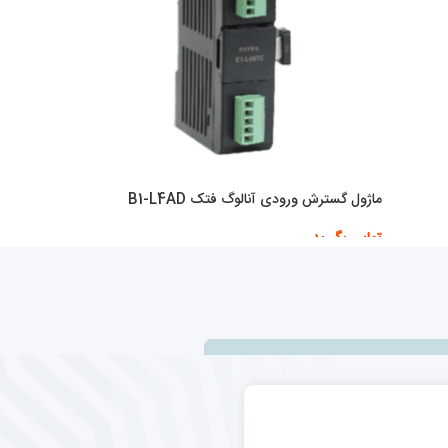
ماژول گسترش ورودی آنالوگ فتک B1-L4AD
تماس بگیرید
اطلاعات بیشتر