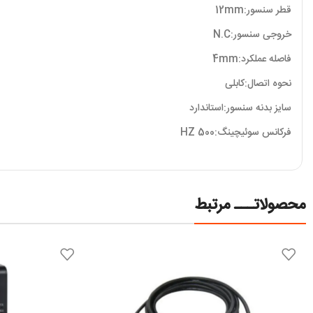
قطر سنسور:12mm
خروجی سنسور:N.C
فاصله عملکرد:4mm
نحوه اتصال:کابلی
سایز بدنه سنسور:استاندارد
فرکانس سوئیچینگ:HZ 500
محصولاتـــ مرتبط