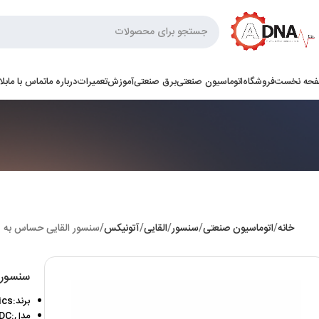
حه نخست
فروشگاه
اتوماسیون صنعتی
برق صنعتی
آموزش
تعمیرات
درباره ما
تماس با ما
بل
خانه
اتوماسیون صنعتی
سنسور
القایی
آتونیکس
سنسور القایی حساس به فلز آتو
سنسور ال
برند:autinics
مدل:PRT12-4DC