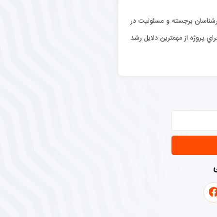
رگيري كارشناسان برجسته و مسئوليت در
اي پروژه از مهمترين دلايل رشد
ی