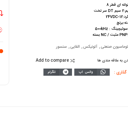
وانه ای قطر 8
سر تخت
-24VDC
ه:برنج
ئیچینگ : 500kHz
ه
توماسیون صنعتی
,
آتونیکس
,
القایی
,
سنسور
Add to compare
دن به علاقه مندی ها
گذاری :
واتس اپ
تلگرام