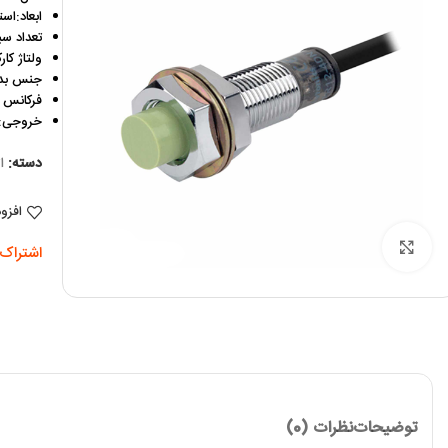
ابعاد:است
تعداد سیم:2 سیم DT 
ولتاژ کارکرد:12
جنس بدن
فرکانس سو
خروجی:PNP مثبت / NC بست
دسته:
ا
افزو
برای بزرگنمایی کلیک کنید
اشتراک 
توضیحات
نظرات (0)