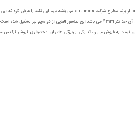
از سری محصولات pr از برند مطرح شرکت autonics می باشد باید
محصول از قطر ، 12 میلی متری رزوه دار تشکیل شده است و فاصله ی دید آن حداکثر 4mm می باشد این س
ین قیمت به فروش می رساند یکی از ویژگی های این محصول پر فروش فرکانس سوئیچینگ 500HZ