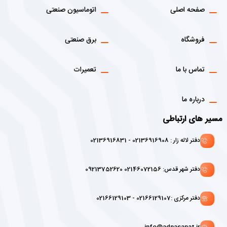
صفحه اصلی
اتوماسیون صنعتی
فروشگاه
برق صنعتی
تماس با ما
تعمیرات
درباره ما
مسیر های ارتباطی
دفتر لاله زار : 02136916908 - 02136916831
دفتر شهر قدس: 02146072156 09213752620
دفتر مرکزی :02166129107 - 02166129103