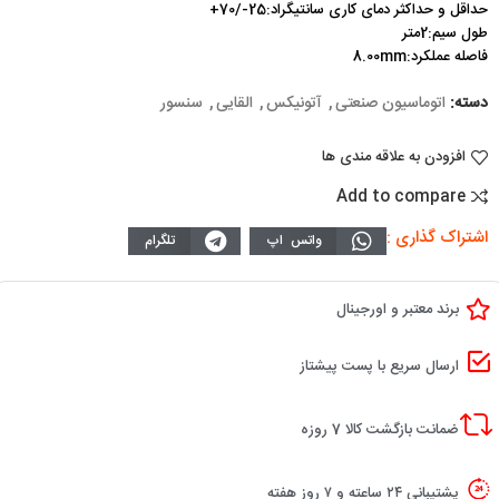
حداقل و حداکثر دمای کاری سانتیگراد:25-/70+
طول سیم:2متر
فاصله عملکرد:8.00mm
دسته:
اتوماسیون صنعتی
,
آتونیکس
,
القایی
,
سنسور
افزودن به علاقه مندی ها
Add to compare
اشتراک گذاری :
واتس اپ
تلگرام
برند معتبر و اورجینال
ارسال سریع با پست پیشتاز
ضمانت بازگشت کالا 7 روزه
پشتیبانی ۲۴ ساعته و ۷ روز هفته