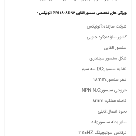
ویژگی های تخصصی سنسور القایی PRL18-8DN2 آتونیکس :
شرکت سازنده:آتونیکس
کشور سازنده:کره جنوبی
سنسور القایی
شکل سنسور:سیلندری
تغذیه سنسور:DC سه سیم
قطر سنسور:18mm
خروجی سنسور:NPN N.C
فاصله عملکرد:8mm
نحوه اتصال:کابلی
سایز بدنه سنسور:بلند
فرکانس سوئیچینگ:350HZ