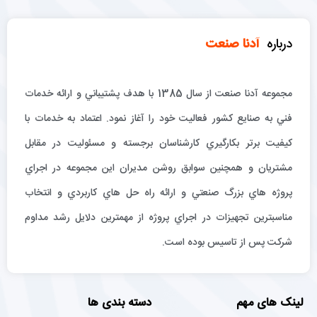
درباره
آدنا صنعت
مجموعه آدنا صنعت از سال 1385 با هدف پشتيباني و ارائه خدمات
فني به صنايع كشور فعاليت خود را آغاز نمود. اعتماد به خدمات با
كيفيت برتر بكارگيري كارشناسان برجسته و مسئوليت در مقابل
مشتريان و همچنين سوابق روشن مديران اين مجموعه در اجراي
پروژه هاي بزرگ صنعتي و ارائه راه حل هاي كاربردي و انتخاب
مناسبترين تجهيزات در اجراي پروژه از مهمترين دلايل رشد مداوم
شركت پس از تاسيس بوده است.
لینک های مهم
دسته بندی ها