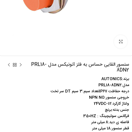
برای بزرگنمایی کلیک کنید
سنسور القایی حساس به فلز آتونیکس مدل PRL18-
8DN2
برند:AUTONICS
مدل:PRL18-8DN2
درجه حفاظت IP67تعداد سیم:3 سیم DT سر تخت
خروجی سنسور:NPN NO
ولتاژ کارکرد:12-24VDC
جنس بدنه:برنج
فرکانس سوئیچینگ : 350HZ
فاصله ی دید:8 میلی متر
قطر سنسور:18 میلی متر