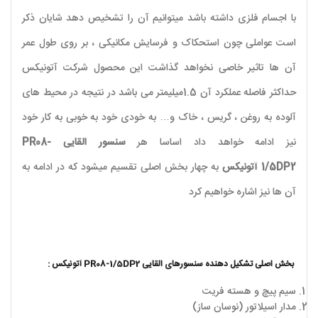
با اجسام فلزی داشته باشد میتوانیم آن را تشخیص دهد شایان ذکر
است عواملی چون استحکاک و فرسایش مکانیکی ، بر روی طول عمر
آن ها تاثیر خاصی نخواهد گذاشت این محصول شرکت آتونیکس
حداکثر فاصله عملکرد آن 1.5میلیمتر می باشد در نتیجه در محیط های
آلوده به روغن ، گریس ، خاک و… به خودی خود به خوبی به کار خود
نیز ادامه خواهد داد اساسا هر
سنسور القایی PR08-
1/5DP2
آتونیکس
به چهار بخش اصلی تقسیم میشود که در ادامه به
آن ها نیز اشاره خواهیم کرد
بخش اصلی تشکیل دهنده سنسورهای القایی PR08-1/5DP2 آتونیکس :
سیم پیچ و هسته فریت
مدار اسیلاتور (نوسان ساز)