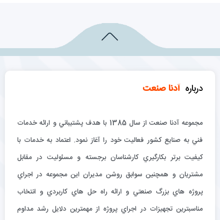
درباره
آدنا صنعت
مجموعه آدنا صنعت از سال 1385 با هدف پشتيباني و ارائه خدمات
فني به صنايع كشور فعاليت خود را آغاز نمود. اعتماد به خدمات با
كيفيت برتر بكارگيري كارشناسان برجسته و مسئوليت در مقابل
مشتريان و همچنين سوابق روشن مديران اين مجموعه در اجراي
پروژه هاي بزرگ صنعتي و ارائه راه حل هاي كاربردي و انتخاب
مناسبترين تجهيزات در اجراي پروژه از مهمترين دلايل رشد مداوم