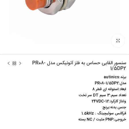
برای بزرگنمایی کلیک کنید
سنسور القایی حساس به فلز آتونیکس مدل PR08-
1/5DP2
برند:autinics
مدل:PR08-1/5DP2
ابعاد:استوانه ای قطر 8
تعداد سیم:3 سیم DT سر تخت
ولتاژ کارکرد:12-24VDC
جنس بدنه:برنج
فرکانس سوئیچینگ : 1.5kHz
خروجی:PNP مثبت / NC بسته