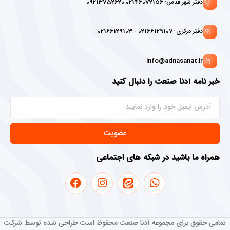
دفتر شهر قدس: 02146072156 09213752620
دفتر مرکزی :02166129107 - 02166129103
info@adnasanat.ir
خبر نامه آدنا صنعت را دنبال کنید
عضویت
همراه ما باشید در شبکه های اجتماعی
تمامی حقوق برای مجموعه آدنا صنعت محفوظ است طراحی شده توسط شرکت