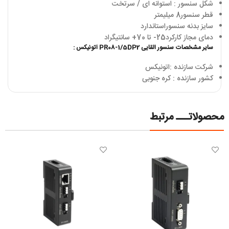
شکل سنسور : استوانه ای / سرتخت
قطر سنسور8 میلیمتر
سایز بدنه سنسوراستاندارد
دمای مجاز کارکرد25- تا 70+ سانتیگراد
سایر مشخصات سنسور القایی PR08-1/5DP2 آتونیکس :
شرکت سازنده :اتونیکس
کشور سازنده : کره جنوبی
محصولاتـــ مرتبط