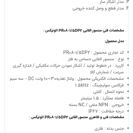
مدار آشکار ساز
مدار قطع و وصل کننده خروجی
مشخصات فنی سنسور القایی PR08-1/5DP2 آتونیکس :
مدل محصول:
کد تجاری محصول : PR08-1/5DP2
نوع : سنسور القایی حساس به فلز
کاربرد : در خطوط تولید / آشکار نمودن حرکات مکانیکی / اندازه گیری
سرعت / شمارش کالا
مشخصات الکتریکی محصول : ولتاژ تغذیه30~10 ولت DC – سه سیم
فرکانس سوئیچینگ : 1.5kHz
نحوه اتصال : کابلی
فاصله عملکرد : 1.5 میلیمتر
خروجی : NPN منفی / NC بسته
درجه حفاظت : IP67
مشخصات فنی و ظاهری سنسور القایی PR08-1/5DP2 آتونیکس :
جنس بدنه : فلزی