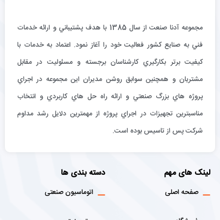
مجموعه آدنا صنعت از سال 1385 با هدف پشتيباني و ارائه خدمات
فني به صنايع كشور فعاليت خود را آغاز نمود. اعتماد به خدمات با
كيفيت برتر بكارگيري كارشناسان برجسته و مسئوليت در مقابل
مشتريان و همچنين سوابق روشن مديران اين مجموعه در اجراي
پروژه هاي بزرگ صنعتي و ارائه راه حل هاي كاربردي و انتخاب
مناسبترين تجهيزات در اجراي پروژه از مهمترين دلايل رشد مداوم
شركت پس از تاسيس بوده است.
لینک های مهم
دسته بندی ها
صفحه اصلی
اتوماسیون صنعتی