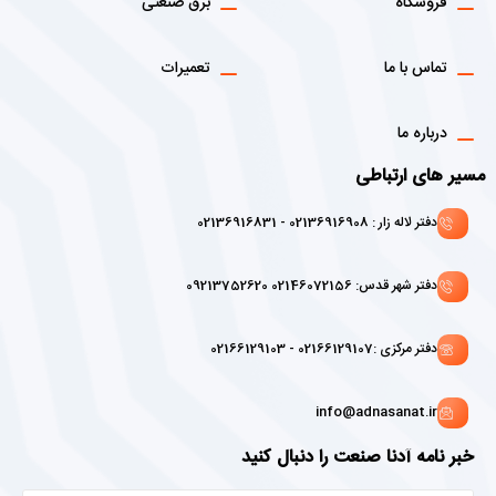
فروشگاه
برق صنعتی
تماس با ما
تعمیرات
درباره ما
مسیر های ارتباطی
دفتر لاله زار : 02136916908 - 02136916831
دفتر شهر قدس: 02146072156 09213752620
دفتر مرکزی :02166129107 - 02166129103
info@adnasanat.ir
خبر نامه آدنا صنعت را دنبال کنید