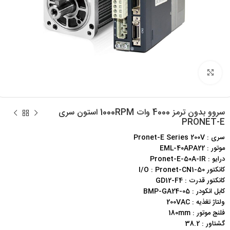
برای بزرگنمایی کلیک کنید
سروو بدون ترمز 4000 وات 1000RPM استون سری
PRONET-E
سری : Pronet-E Series 200V
موتور : EML-40APA22
درایو : Pronet-E-50A-IR
کانکتور I/O : Pronet-CN1-50
کانکتور قدرت : GD12-F4
کابل انکودر : BMP-GA24-05
ولتاژ تغذیه : 200VAC
فلنج موتور : 180mm
گشتاور : 38.2