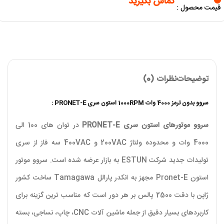
تماس بگیرید
قیمت محصول :
توضیحات
نظرات (0)
سروو بدون ترمز 4000 وات 1000RPM استون سری PRONET-E :
سروو موتورهای استون سری PRONET-E
در توان های 100 الی
4000 وات و محدوده ولتاژ 200VAC و 400VAC سه فاز از سری
تولیدات جدید شرکت ESTUN به بازار عرضه شده است. سروو موتور
استون Pronet-E مجهز به انکدر پارالل Tamagawa ساخت کشور
ژاپن با دقت 2500 پالس بر هر دور است که مناسب ترین گزینه برای
کاربردهای بسیار دقیق از جمله ماشین آلات CNC، چاپ، نساجی، بسته