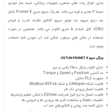
بندی، انواع ربات های صنعتی، تجهیزات پزشکی، شبیه ساز خودرو،
سینما 3 بعدی و غیره می باشد. هر پک سروو سري Pronet-E شامل
يك درايو سروو، يك موتور سروو،‌ كانكتور تغذیه، قدرت و فرمان
(CN1)، كابل شيلدار 5 متري انکودر مي باشد. همچنين در صورت
استفاده در مكان هاي مرطوب امكان ضد آب نمودن كليه اتصالات
وجود دارد.
ویژگی سروو ESTUN PRONET-E :
دارای انکودر پارالل 2500 پالس بر دور
مد کنترلی Position و Speed و Torque
مجهز به PLC داخلی
قابلیت شبکه CANopen و شبکه Modbus-RS485
قابلیت اتصال ورودی تک فاز
قابلیت اتصال به نرم افزار قدرتمند ESView با امکان تنظیم پارامترها،
تنظیمات Gain و مشاهده آلارم ها، ورودی ها و خروجی ها
دارای کاسه نمد روغنی و کانکتورهای ضد آب