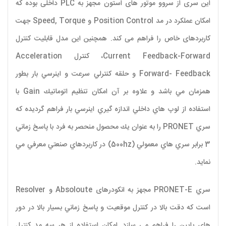
این سری از سروو موتور های استون مجهز به PLC داخلی بوده که
امکان عملکرد در مد Position Control و Speed, Torque جهت
کاربردهای خاص را فراهم می کند. همچنین این مدل قابليت كنترل
Current Feedback-Forward، كنترل Acceleration
Forward- Feedback و حلقه كنترلي سرعت و اينرسي بار بطور
همزمان مي باشد و علاوه بر آن امكان تنظيم اتوماتيك Gain‌ با
استفاده از لوپ هاي داخلي اندازه گيري اينرسي بار فراهم گرديده كه
سري PRONET را به عنوان يك محصول منحصر به فرد با پاسخ زماني
3 برابر سري هاي معمولي (500hz) در كاربردهاي صنعتي معرفي مي
نمايد.
است كه دقت بالا در كنترل موقعيت و پاسخ زماني بسيار بالا در دور
هاي پايين را فراهم مي سازد. امكان استفاده از هر سه مد كنترل