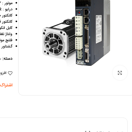
موتور : EMJ-10APB22
درایو : Pronet-E-10A-IR
کانکتور I/O : Pronet-CN1-50
کانکتور قدرت 
کابل انکودر : 05
ولتاژ تغذیه :
فلنج موتور 
گشتاور : .18
دسته:
س
برای بزرگنمایی کلیک کنید
افزو
اشتراک 