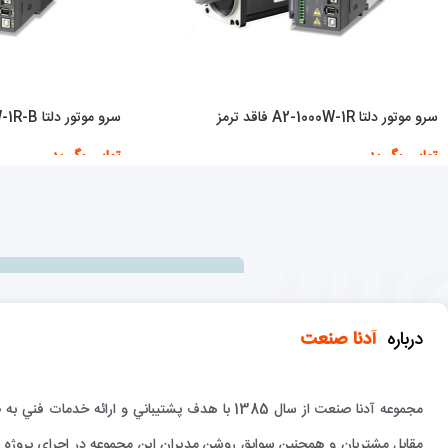
سرو موتور دلتا A2-1000W-1R فاقد ترمز
سرو موتور دلتا A2-1000W-1R-B دارای ترمز
تماس بگیرید
تماس بگیرید
اطلاعات بیشتر
اطلاعات بیشتر
درباره
آدنا صنعت
مجموعه آدنا صنعت از سال 1385 با هدف پشتيباني و 
مقابل مشتريان و همچنين سوابق روشن مديران اين مجموعه در اجراي پروژه ها