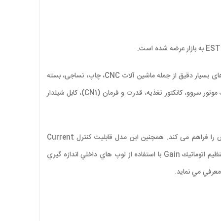
سروو موتور استون Pronet-E مجهز به انکدر پارالل Tamagawa ساخت کشور ژاپن با دقت 2500 پالس بر هر دور است که مناسب ترین گزینه برای کاربردهای بسیار دقیق از جمله ماشین آلات CNC، چاپ، نساجی، بسته
بندی، انواع ربات های صنعتی، تجهیزات پزشکی، شبیه ساز خودرو، سینما 3 بعدی و غیره می باشد. هر پک سروو سري Pronet-E شامل يك درايو سروو، يك موتور سروو،‌ كانكتور تغذیه، قدرت و فرمان (CN1)، كابل شيلدار
این سری از سروو موتور های استون مجهز به PLC داخلی بوده که امکان عملکرد در مد Position Control و Speed, Torque جهت کاربردهای خاص را فراهم می کند. همچنین این مدل قابليت كنترل Current
Feedback-Forward، كنترل Acceleration Forward- Feedback و حلقه كنترلي سرعت و اينرسي بار بطور همزمان مي باشد و علاوه بر آن امكان تنظيم اتوماتيك Gain‌ با استفاده از لوپ هاي داخلي اندازه گيري