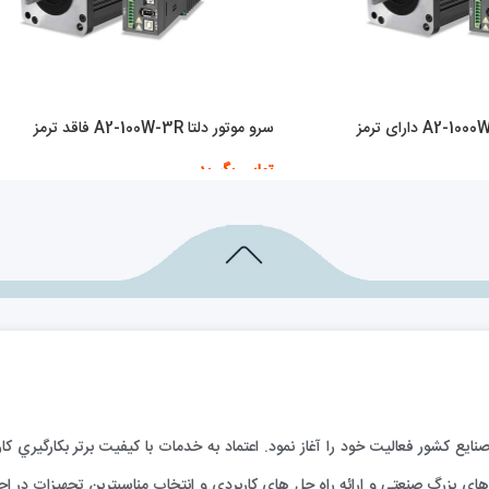
سرو موتور دلتا A2-100W-3R فاقد ترمز
تماس بگیرید
اطلاعات بیشتر
ارائه خدمات فني به صنايع كشور فعاليت خود را آغاز نمود. اعتماد به خدمات با كيفيت برتر بكا
ي بزرگ صنعتي و ارائه راه حل هاي كاربردي و انتخاب مناسبترين تجهيزات در اجر