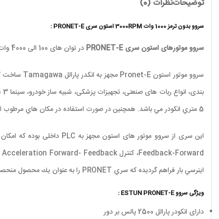
توضیحات
نظرات (0)
سروو بدون ترمز 1000 وات 3000RPM استون سری PRONET-E :
سروو موتورهای استون سری PRONET-E
در توان های 100 الی 4000 وات و محدوده ولتاژ 200VAC و 400VAC سه فاز از سری تولیدات جدید شرکت ESTUN به بازار عرضه شده است.
5 متري انکودر مي باشد. همچنين در صورت استفاده در مكان هاي مرطوب امكان ضد آب نمودن كليه اتصالات وجود دارد.
اينرسي بار فراهم گرديده كه سري PRONET را به عنوان يك محصول منحصر به فرد با پاسخ زماني 3 برابر سري هاي معمولي (500hz) در كاربردهاي صنعتي معرفي مي نمايد.
ویژگی سروو ESTUN PRONET-E :
دارای انکودر پارالل 2500 پالس بر دور