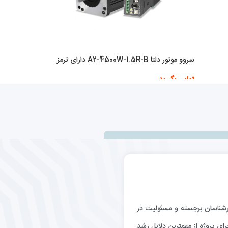
سروو موتور دلتا A2-4500W-1.5R-B دارای ترمز
تماس بگیرید
اطلاعات بیشتر
رگيري كارشناسان برجسته و مسئوليت در
اي پروژه از مهمترين دلايل رشد