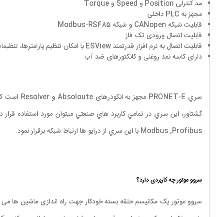
مد کنترلی Position و Speed و Torque
مجهز به PLC داخلی
قابلیت شبکه CANopen و شبکه Modbus-RS485
قابلیت اتصال ورودی تک فاز
قابلیت اتصال به نرم افزار قدرتمند ESView با امکان تنظیم پارامترها، تنظیمات Gain و مشاهده آلارم ها، ورودی ها و خروجی ها
دارای کاسه نمد روغنی و کانکتورهای ضد آب
سري ONET-E
Modbus ,Profibus‌ با اين سري از درايو ها ارتباط شبكه برقرار نمود.
سروو موتور چه کاربردی دارد؟
سروو موتور یک مکانیسم حلقه بسته خودکار جهت راه اندازی ماشین ها می 