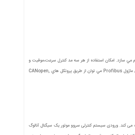
در دور هاي پايين را فراهم مي سازد. امكان استفاده از هر سه مد كنترل سرعت،موقيت و
گشتاور، اين سري در تمامي كاربرد هاي صنعتي ميتوان مورد استفاده قرار داد. درایو های این مدل مجهز به پورت RS485‌ مي باشند و از طرفي با دارا بودن ماژول Profibus مي توان از طريق پروتكل هاي CANopen,
 می کند. ورودی سیستم کنترلی سروو موتور یک سیگنال آنالوگ