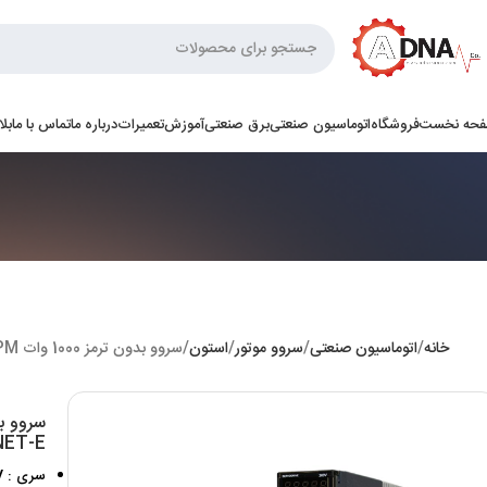
حه نخست
فروشگاه
اتوماسیون صنعتی
برق صنعتی
آموزش
تعمیرات
درباره ما
تماس با ما
بل
خانه
اتوماسیون صنعتی
سروو موتور
استون
سروو بدون ترمز 1000 وات 3000RPM استون سری PRONET-E
ET-E
سری : Pronet-E Series 200V