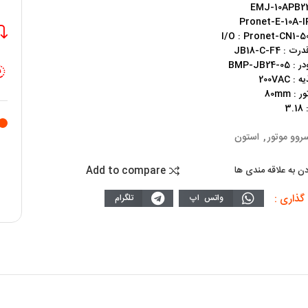
: JB18-C-F4
BMP-JB24-
 200VAC
: 80mm
3
روو موتور
,
استون
Add to compare
دن به علاقه مندی ها
گذاری :
واتس اپ
تلگرام