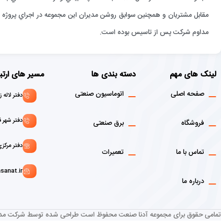
مقابل مشتريان و همچنين سوابق روشن مديران اين مجموعه در اجراي پروژه ها
مداوم شركت پس از تاسيس بوده است.
لینک های مهم
دسته بندی ها
مسیر های ارتب
صفحه اصلی
اتوماسیون صنعتی
دفتر لاله زار : 02136916908 - 1
دفتر شهر قدس: 146072156
فروشگاه
برق صنعتی
دفتر مرکزی :02166129107 - 9103
تماس با ما
تعمیرات
sanat.ir
درباره ما
تمامی حقوق برای مجموعه آدنا صنعت محفوظ است طراحی شده توسط شرکت مدم