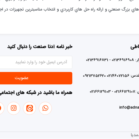
ي بزرگ صنعتي و ارائه راه حل هاي كاربردي و انتخاب مناسبترين تجهيزات در اجر
اطی
خبر نامه آدنا صنعت را دنبال کنید
0213691683
02 09213752620
عضویت
0216612
همراه ما باشید در شبکه های اجتماع
info@adna
دیا