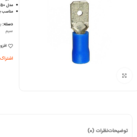
مدل MDD2-250
مناسب برای
دسته:
ب
سیم
افزو
اشتراک 
برای بزرگنمایی کلیک کنید
توضیحات
نظرات (0)