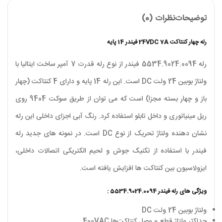
توضیحات
نظرات (0)
رله چهار کنتاکت 24VDC 7A فیندر 14 پایه
رله 5534.9024.0094 فیندر از نوع رله قدرت 7 آمپر ساخت ایتالیا با
ولتاژ بوبین 24 ولت DC است. این رله 14 پایه و دارای 4 کنتاکت (چهار
باز و چهار بسته مجزا) است که می‌ توان از طریق سوکت 9404 روی
ریل مینیاتوری و داخل تابلو استفاده کرد. رنگ آبی اجزای داخلی این رله
نشان‌ دهنده ولتاژ تحریک از نوع DC است. در نمونه‌ های جدید رله
فیندر با استفاده از تکنیک جوش و لحیم الکتریکی اتصالات داخلی،
ایزولاسیون بین کنتاکت‌ ها افزایش یافته است.
ویژگی های رله فیندر 5534.9024.0094 :
ولتاژ بوبین 24 ولت DC
حداکثر ولتاژ قطع و وصل کنتاکت‌ها 400VAC