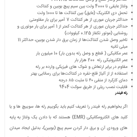
ولتاژ عایقی تا 4000 ولت بین سیم‌ پیچ بوبین و کنتاکت
تحمل دی‌ الکتریک (عایق) بین کنتاکت‌ ها تا 1000 ولت
حداکثر جریان عبوری از هر کنتاکت 7 آمپر برای بار مقاومتی
حداکثر جریان عبوری از هر کنتاکت کمتر از 1 آمپر برای بار موتوری و
روشنایی (موتور تکفاز 0.125 کیلووات)
تاخیر وصل‌ شدن کنتاکت‌ها از زمان برق‌ دار شدن بوبین، حداکثر 11
میلی‌ ثانیه
عمر مکانیکی ( قطع و وصل رله بدون بار) 10 میلیون بار
عمر الکترونیکی رله 200 هزار بار
مقاوم در برابر ارتعاش و شوک‌ های فیزیکی وارده بر رله
استفاده از از آلیاژ قلع-نقره در کنتاکت‌ها برای رسانایی بهتر
دمای کارکرد از منفی ۴۰ تا مثبت ۸۵ درجه
قابلیت نصب ریلی از طریق سوکت 9404
رله فیندر
اگر بخواهیم رله فیندر را تعریف کنیم باید بگوییم رله ها، سوییچ ها و یا
کلید های الکترومکانیکی (EMR) هستند که با دادن یک ولتاژ به پایه
های ورودی آن و برق دار کردن سیم پیچ (بوبین)، بدلیل ایجاد میدان