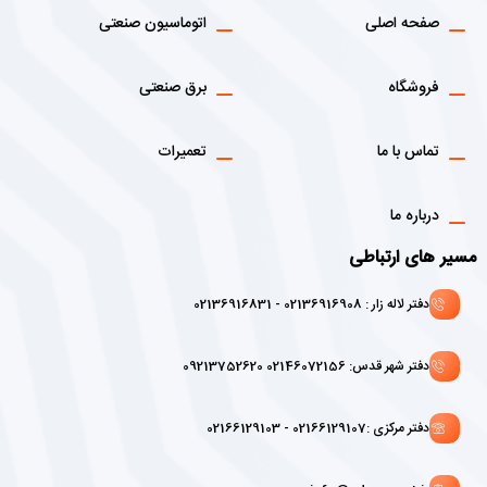
صفحه اصلی
اتوماسیون صنعتی
فروشگاه
برق صنعتی
تماس با ما
تعمیرات
درباره ما
مسیر های ارتباطی
دفتر لاله زار : 02136916908 - 02136916831
دفتر شهر قدس: 02146072156 09213752620
دفتر مرکزی :02166129107 - 02166129103