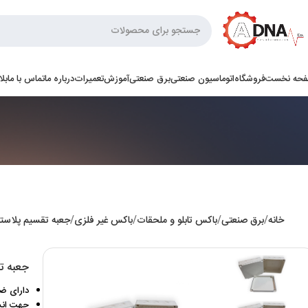
حه نخست
فروشگاه
اتوماسیون صنعتی
برق صنعتی
آموزش
تعمیرات
درباره ما
تماس با ما
بل
خانه
برق صنعتی
باکس تابلو و ملحقات
باکس غیر فلزی
جعبه تقسیم پلاستیک
جعبه تقسیم
دارای ضر
جهت انشع