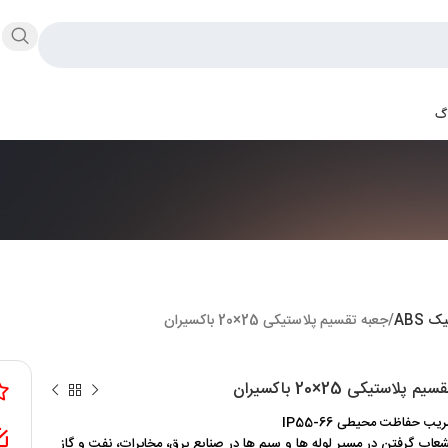
اگ
 ABS
جعبه تقسیم پلاستیکی 25×20 باکسیران
 پلاستیکی 25×20 باکسیران
یب حفاظت محیطی IP55-66
اب گرفتن در مسیر لوله ها و سیم ها در صنایع برق، مخابرات، نفت و گاز