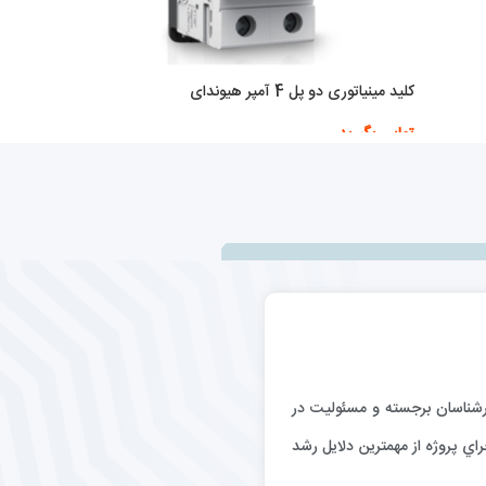
کلید مینیاتوری دو پل 4 آمپر هیوندای
تماس بگیرید
اطلاعات بیشتر
رگيري كارشناسان برجسته و مسئوليت در
اي پروژه از مهمترين دلايل رشد