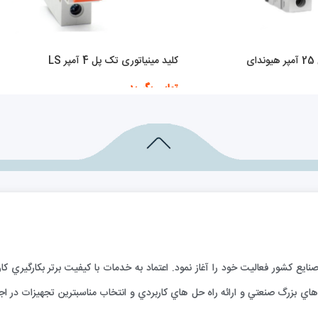
ی
کلید مینیاتوری تک پل 4 آمپر LS
تماس بگیرید
اطلاعات بیشتر
ارائه خدمات فني به صنايع كشور فعاليت خود را آغاز نمود. اعتماد به خدمات با كيفيت برتر بكا
ي بزرگ صنعتي و ارائه راه حل هاي كاربردي و انتخاب مناسبترين تجهيزات در اجر