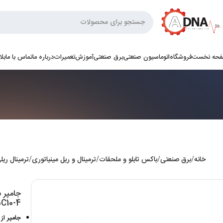
حه نخست
فروشگاه
اتوماسیون صنعتی
برق صنعتی
آموزش
تعمیرات
درباره ما
تماس با ما
بل
خانه
برق صنعتی
باکس تابلو و ملحقات
ترمینال و ریل مینیاتوری
ترمینال ریل
C10-4
جامپر از کنار 