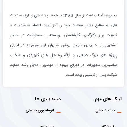
مجموعه آدنا صنعت از سال 1385 با هدف پشتيباني و ارائه خدمات
فني به صنايع كشور فعاليت خود را آغاز نمود. اعتماد به خدمات با
كيفيت برتر بكارگيري كارشناسان برجسته و مسئوليت در مقابل
مشتريان و همچنين سوابق روشن مديران اين مجموعه در اجراي
پروژه هاي بزرگ صنعتي و ارائه راه حل هاي كاربردي و انتخاب
مناسبترين تجهيزات در اجراي پروژه از مهمترين دلايل رشد مداوم
شركت پس از تاسيس بوده است.
لینک های مهم
دسته بندی ها
صفحه اصلی
اتوماسیون صنعتی