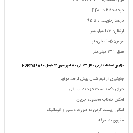
نوع استاندارد: IEC 60947-4-1
درجه حفاظت: IP20
درصد رطوبت: 0 تا 95
ارتفاع: 103 میلی‌متر
عرض: 105 میلی‌متر
عمق: 132 میلی‌متر
مزایای استفاده از بی متال 63 الی 80 آمپر سری 3 هیمل HDR3s18580
جلوگیری از گرم شدن بیش از حد موتور
دارای دکمه تست جهت عیب یابی
امکان انتخاب محدوده جریان
امکان ریست کردن به صورت دستی و اتوماتیک
مقرون به صرفه