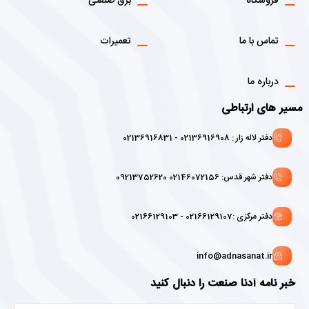
فروشگاه
برق صنعتی
تماس با ما
تعمیرات
درباره ما
مسیر های ارتباطی
دفتر لاله زار : 02136916908 - 02136916831
دفتر شهر قدس: 02146072156 09213752620
دفتر مرکزی :02166129107 - 02166129103
info@adnasanat.ir
خبر نامه آدنا صنعت را دنبال کنید