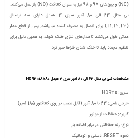
(NC) و پیچ‌های 97 و 98 نیز به عنوان کنتاکت (NO) باز عمل می‌کنند.
بی متال 63 الی 80 آمپر سری 3 هیمل دارای سه ترمینال
(T1,T2,T3) برای اتصال به مصرف کننده می‌باشد. پس از قطع مدار
مدتی طول می‌کشد تا مدارهای فلزی خنک شوند. به همین دلیل برای
تنظیم مجدد باید تا خنک شدن فلزها صبر کرد.
مشخصات فنی بی متال 63 الی 80 آمپر سری 3 هیمل HDR3s18580
سری: HDR3s
جریان نامی: 63 تا 80 آمپر (قابل نصب بر روی کنتاکتور 185 آمپر)
کاربرد: حفاظت از موتور
نوع: رله حفاظتی در برابر اضافه بار
نحوه RESET: دستی و اتوماتیک