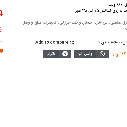
6 ولت
روی کنتاکتور 25 الی 38 آمپر
رق صنعتی
,
بی متال
,
بیمتال و کلید حرارتی
,
تجهیزات قطع و وصل
ک
Add to compare
دن به علاقه مندی ها
گذاری :
واتس اپ
تلگرام