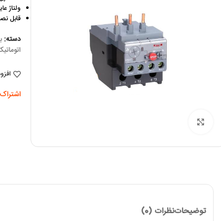
ولتاژ عایق: 60
قابل نصب بر 
دسته:
ب
اتوماتی
افزو
اشتراک 
برای بزرگنمایی کلیک کنید
توضیحات
نظرات (0)