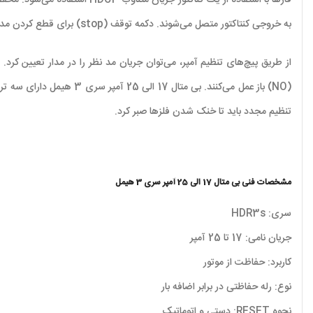
به خروجی کنتاکتور متصل می‌شوند. دکمه توقف (stop) برای قطع کردن مدار تعبیه شده است.
تنظیم مجدد باید تا خنک شدن فلزها صبر کرد.
مشخصات فنی بی متال 17 الی 25 آمپر سری 3 هیمل
سری: HDR3s
جریان نامی: 17 تا 25 آمپر
کاربرد: حفاظت از موتور
نوع: رله حفاظتی در برابر اضافه بار
نحوه RESET: دستی و اتوماتیک