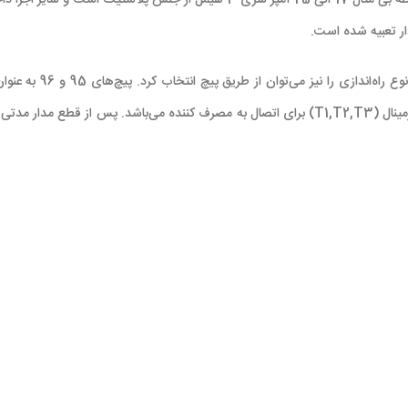
فازها با استفاده از یک کناکتور جریان متناوب HDC3 استفاده می‌شود. محفظه بی متال 17 
(NO) باز عمل می‌کنند. بی متال 17 الی 25 آمپر سری 3 هیمل دارای سه ترمینال (T1,T2,T3) برای اتصال 