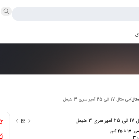
اگ
تال
بی متال 17 الی 25 آمپر سری 3 هیمل
ی 3 هیمل
ا 25 آمپر
 3