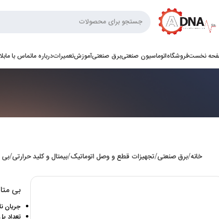
حه نخست
فروشگاه
اتوماسیون صنعتی
برق صنعتی
آموزش
تعمیرات
درباره ما
تماس با ما
بل
خانه
برق صنعتی
تجهیزات قطع و وصل اتوماتیک
بیمتال و کلید حرارتی
بی م
بی متال 17 الی 25 آمپر سر
جریان نامی: 17 ت
تعداد پل: