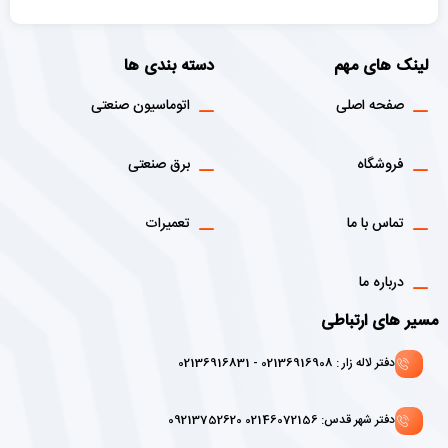
لینک های مهم
دسته بندی ها
صفحه اصلی
اتوماسیون صنعتی
فروشگاه
برق صنعتی
تماس با ما
تعمیرات
درباره ما
مسیر های ارتباطی
دفتر لاله زار : 02136916908 - 02136916831
دفتر شهر قدس: 02146072156 09213752620