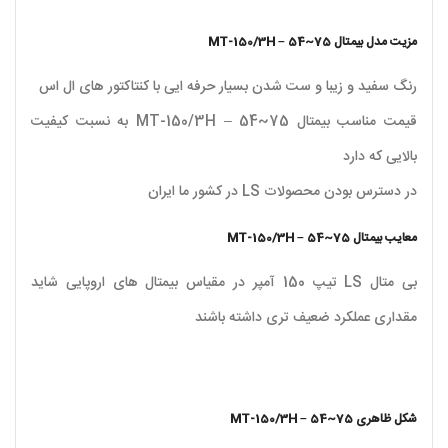
مزیت مدل بیمتال MT-150/3H – 54~75
رنگ سفید و زیبا و ست شدن بسیار حرفه ایی با کنتاکتور های ال اس
قیمت مناسب بیمتال MT-150/3H – 54~75 به نسبت کیفیت
بالایی که دارد
در دسترس بودن محصولات LS در کشور ما ایران
معایب بیمتال MT-150/3H – 54~75
بی متال LS تیپ 150 آمپر در مقیاس بیمتال های اروپایی شاید
مقداری عملکرد ضعیف تری داشته باشند
شکل ظاهری MT-150/3H – 54~75