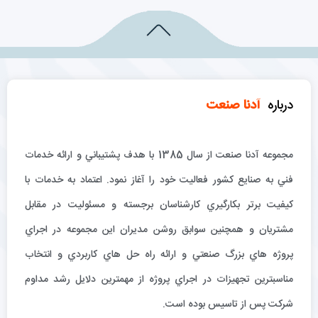
درباره
آدنا صنعت
مجموعه آدنا صنعت از سال 1385 با هدف پشتيباني و ارائه خدمات
فني به صنايع كشور فعاليت خود را آغاز نمود. اعتماد به خدمات با
كيفيت برتر بكارگيري كارشناسان برجسته و مسئوليت در مقابل
مشتريان و همچنين سوابق روشن مديران اين مجموعه در اجراي
پروژه هاي بزرگ صنعتي و ارائه راه حل هاي كاربردي و انتخاب
مناسبترين تجهيزات در اجراي پروژه از مهمترين دلايل رشد مداوم
شركت پس از تاسيس بوده است.