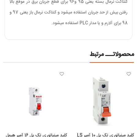
کنتاکت نرمال بسته یعنی 95 و96 برای قطع جریان برق در موقع بالا
رفتن بیش از حد جریان استفاده میشود و کنتاکت نرمال باز یعنی 97 و
98 برای آلارم و یا مدار PLC استفاده میشود.
محصولاتـــ مرتبط
کلید مینیاتوری تک پل 10 آمپر LS
کلید مینیاتوری تک پل 16 آمپر هیمل