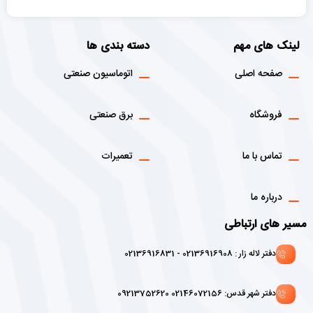
لینک های مهم
دسته بندی ها
صفحه اصلی
اتوماسیون صنعتی
فروشگاه
برق صنعتی
تماس با ما
تعمیرات
درباره ما
مسیر های ارتباطی
دفتر لاله زار : 02136916908 - 02136916831
دفتر شهر قدس: 02146072156 09213752620