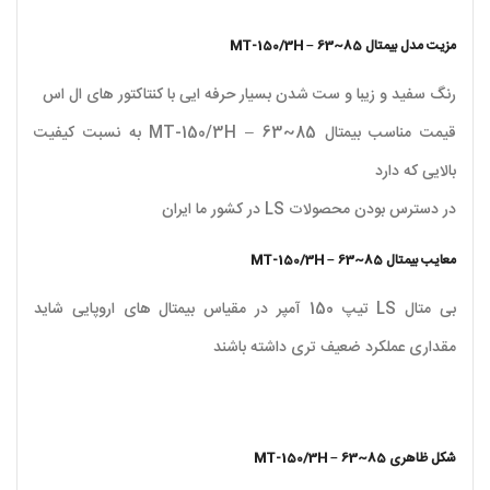
مزیت مدل بیمتال MT-150/3H – 63~85
رنگ سفید و زیبا و ست شدن بسیار حرفه ایی با کنتاکتور های ال اس
قیمت مناسب بیمتال MT-150/3H – 63~85 به نسبت کیفیت
بالایی که دارد
در دسترس بودن محصولات LS در کشور ما ایران
معایب بیمتال MT-150/3H – 63~85
بی متال LS تیپ 150 آمپر در مقیاس بیمتال های اروپایی شاید
مقداری عملکرد ضعیف تری داشته باشند
شکل ظاهری MT-150/3H – 63~85