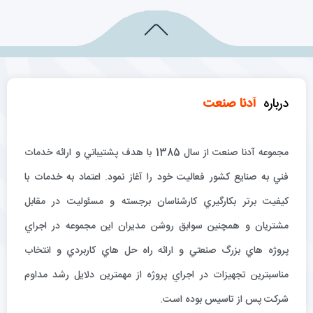
درباره
آدنا صنعت
مجموعه آدنا صنعت از سال 1385 با هدف پشتيباني و ارائه خدمات
فني به صنايع كشور فعاليت خود را آغاز نمود. اعتماد به خدمات با
كيفيت برتر بكارگيري كارشناسان برجسته و مسئوليت در مقابل
مشتريان و همچنين سوابق روشن مديران اين مجموعه در اجراي
پروژه هاي بزرگ صنعتي و ارائه راه حل هاي كاربردي و انتخاب
مناسبترين تجهيزات در اجراي پروژه از مهمترين دلايل رشد مداوم
شركت پس از تاسيس بوده است.