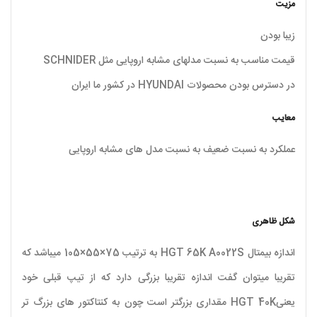
مزیت
زیبا بودن
قیمت مناسب به نسبت مدلهای مشابه اروپایی مثل SCHNIDER
در دسترس بودن محصولات HYUNDAI در کشور ما ایران
معایب
عملکرد به نسبت ضعیف به نسبت مدل های مشابه اروپایی
شکل ظاهری
اندازه بیمتال HGT 65K A0022S به ترتیب 75×55×105 میباشد که
تقریبا میتوان گفت اندازه تقریبا بزرگی دارد که از تیپ قبلی خود
یعنیHGT 40K مقداری بزرگتر است چون به کنتاکتور های بزرگ تر