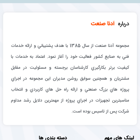
درباره
آدنا صنعت
مجموعه آدنا صنعت از سال 1385 با هدف پشتيباني و ارائه خدمات
فني به صنايع كشور فعاليت خود را آغاز نمود. اعتماد به خدمات با
كيفيت برتر بكارگيري كارشناسان برجسته و مسئوليت در مقابل
مشتريان و همچنين سوابق روشن مديران اين مجموعه در اجراي
پروژه هاي بزرگ صنعتي و ارائه راه حل هاي كاربردي و انتخاب
مناسبترين تجهيزات در اجراي پروژه از مهمترين دلايل رشد مداوم
شركت پس از تاسيس بوده است.
لینک های مهم
دسته بندی ها