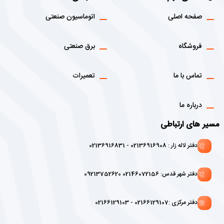
صفحه اصلی
اتوماسیون صنعتی
فروشگاه
برق صنعتی
تماس با ما
تعمیرات
درباره ما
مسیر های ارتباطی
دفتر لاله زار : 02136916908 - 02136916831
دفتر شهر قدس: 02146072156 09213752620
دفتر مرکزی :02166129107 - 02166129103