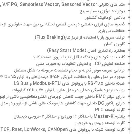
متد های کنترلی
, V/F PG, Sensorless Vector, Sensored Vector
پردازنده مرکزی بسیار سریع
بالانس اتوماتیک گشتاور
ذخیره سازی انرژی جنبشی در حین قطعی لحظه‌ایی برق جهت جلوگیری از خام
حفاظت بی‌ باری
توقف سریع بار با استفاده از ترمز شار
(Flux Braking)
کاربری آسان
عملکرد راه‌اندازی آسان
(Easy Start Mode)
کلید با عملکرد های چندگانه قابل تعریف روی صفحه کلید
صفحه نمایش
LCD
و نمایش تنظیمات به صورت متنی
توانایی تعریف موتور ثانویه و انجام تنظیمات مربوطه به شکل مستقل
موجود در مدل‌ هایی با حفاظت فیزیکی
IP54
درمدل‌هایی با توان ۰.۷۵ تا ۲۲ کیلووات
شبکه داخلی
RS-485
با پروتوکل‌ های
Modbus-RTU
و
LS Bus
یونیت ترمز دینامیکی داخلی در مدل‌ هایی با توان ۰.۷۵ تا ۲۲ کیلووات
دارای فیلتر
EMC
داخلی جهت کاهش نویزهای الکترومغناطیسی ناشی از اینور
دارای راکتور
DC
داخلی جهت کاهش هارمونیک‌ های ناشی از اینورتر در مدل‌
کارت توسعه
PLC
پلتفرم
Master-K
با حداکثر ۱۴ ورودی و حداکثر ۷ خروجی دیجیتال
کارت توسعه ورودی و خروجی
کارت توسعه شبکه با پروتوکل‌ های
 TCP, Rnet, LonWorks, CANOpen