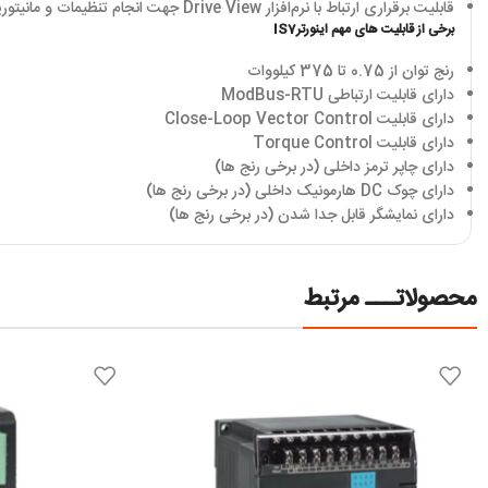
قابلیت برقراری ارتباط با نرم‌افزار
Drive View
جهت انجام تنظیمات و مانیتور
برخی از قابلیت های مهم اینورتر
IS7
رنج توان از 0.75 تا 375 کیلووات
دارای قابلیت ارتباطی
ModBus-RTU
دارای قابلیت
Close-Loop Vector Control
دارای قابلیت
Torque Control
دارای چاپر ترمز داخلی (در برخی رنج ها)
دارای چوک
DC
هارمونیک داخلی (در برخی رنج ها)
دارای نمایشگر قابل جدا شدن (در برخی رنج ها)
محصولاتـــ مرتبط