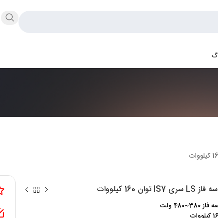
اگ
ی IS7 توان 160 کیلووات
380~480 ولت