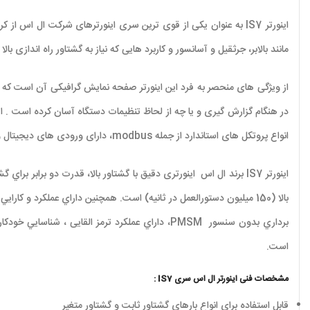
اینورتر
IS7
به عنوان یکی از قوی ترین سری اینورترهای شرکت ال اس از کره 
مانند بالابر، جرثقیل و آسانسور و کاربرد هایی که نیاز به گشتاور راه اندازی بالا دارند مانن
از ویژگی های منحصر به فرد این اینورتر صفحه نمایش گرافیکی آن است که این 
در هنگام گزارش گیری و یا چه از لحاظ تنظیمات دستگاه آسان کرده است
.
ا
انواع پروتکل های استاندارد از جمله modbus، دارای ورودی های دیجیتال و آنالوگ مستقیم جهت فرمان های خارجی می باشد.
اینورتر IS7 برند ال اس اينورتری دقيق با گشتاور بالا، قدرت دو برابر براي گشتاور ثابت/ گشتاور متحرک ،کنترل موتور به روش
بالا (150 ميليون دستورالعمل در ثانيه) است. همچنین داراي عملکرد و کارايي بالا تنظيم خودکار گشتاور، حفاظت
برداري بدون سنسور
PMSM
، داراي عملکرد ترمز القايی ، شناسايي خودک
است
.
مشخصات فنی اینورتر ال اس سری IS7 :
قابل استفاده برای انواع بارهای گشتاور ثابت و گشتاور متغیر