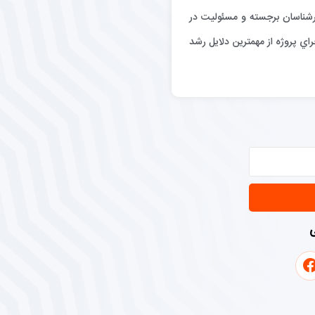
رگيري كارشناسان برجسته و مسئوليت در
اي پروژه از مهمترين دلايل رشد
ی