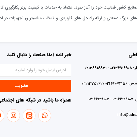
ارائه خدمات فني به صنايع كشور فعاليت خود را آغاز نمود. اعتماد به خدمات با كيفيت برتر بكا
ي بزرگ صنعتي و ارائه راه حل هاي كاربردي و انتخاب مناسبترين تجهيزات در اجر
اطی
خبر نامه آدنا صنعت را دنبال کنید
0213691683
02 09213752620
عضویت
0216612
همراه ما باشید در شبکه های اجتماع
info@adna