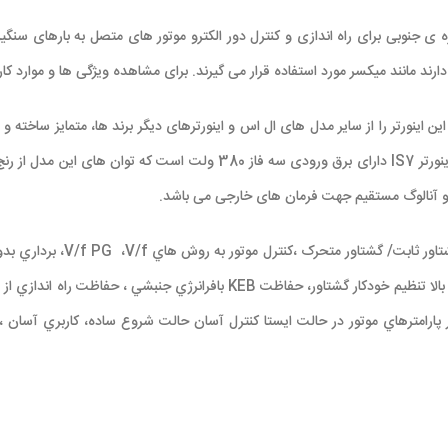
ی جنوبی برای راه اندازی و کنترل دور الکترو موتور های متصل به بارهای سنگین
د میکسر مورد استفاده قرار می گیرند. برای مشاهده ویژگی ها و موارد کاربردی اینورترهای LS در ادام
اینورتر را از سایر مدل های ال اس و اینورترهای دیگر برند ها، متمایز ساخته و ب
ینورتر
IS7
­
هاي
V/f
،
V/f PG
، برداري بد
KEB
بافرانرژي جنبشي ، حفاظت راه اندازي از 
ار پارامترهاي موتور در حالت ايستا کنترل آسان حالت شروع ساده، کاربري آسان 