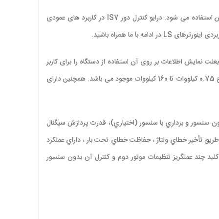
 استفاده می شود. درایو کنترل دور
IS7
در کاربرد های عمودی
ه با ما همراه باشید.
علت نمایش اطلاعات بر روی آن استفاده از دستگاه را برای کاربر
دارای برق ورودی سه فاز 380 ولت است که توان های این مدل از رنج 0.75 کیلووات تا 160 کیلووات موجود می باشد. همچنین دارای
ون سنسور و برداري با سنسور (اختياري)، قدرت پردازش سيگنال
طريق تأخير خطاي ولتاژ ، حفاظت خطاي تحت بار ، داراي عملکرد
،کليد چند عملگريز تنظيمات موتور دوم و کنترل آن بدون سنسور