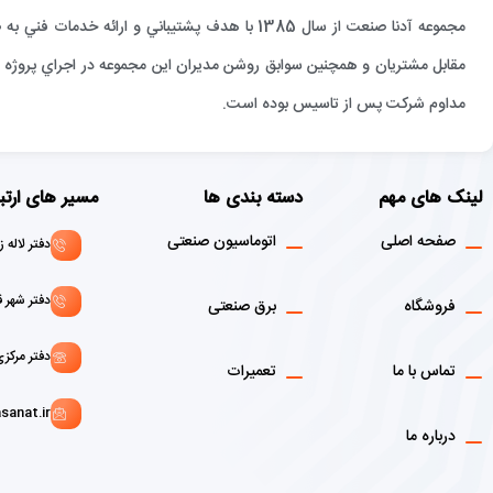
مجموعه آدنا صنعت از سال 1385 با هدف پشتيباني و 
مقابل مشتريان و همچنين سوابق روشن مديران اين مجموعه در اجراي پروژه ها
مداوم شركت پس از تاسيس بوده است.
لینک های مهم
دسته بندی ها
مسیر های ارتب
صفحه اصلی
اتوماسیون صنعتی
دفتر لاله زار : 02136916908 - 1
دفتر شهر قدس: 146072156
فروشگاه
برق صنعتی
دفتر مرکزی :02166129107 - 9103
تماس با ما
تعمیرات
sanat.ir
درباره ما