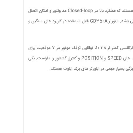
دارای منابع رفرنس فرکانس، ورودی آنالوگ، ورودی HDI، ارتباط سریال، سرعت پله ای, کی پد کنترل، PID و PLC ساده داخلی هستند که عملکرد بالا در Closed-loop مد وکتور و امکان اتصال
انکودر به صورت built-in را دارد. اینورتر INVT GD350A از درجه حفاظتی IP54 برخوردار است که قابل استفاده در محیط های مرطوب و پر گرد و خاک می باشد. اینورتر GD350A قابل استفاده در کاربرد های سنگین و
اینورتر INVT GD-350 سازگار با انواع موتورها اعم از اسپیندل، اسپیندل اورینت، سرو موتور فرکانس متغیر، موتورهای سنکرون و آسنکرون است که پاسخ فرکانسی کمتر از 10ms، توانایی توقف موتور در 7 موقعیت برای
اسپیندل های اورینت و سری اینورتر های حلقه بسته کنترل برداری با قابلیت کنترل موتورهای القایی در مد پوزیشن و راه اندازی سرو موتورهای مختلف در مد های SPEED و POSITION و کنترل گشتاور را داراست. یکی