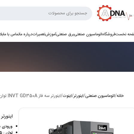
حه نخست
فروشگاه
اتوماسیون صنعتی
برق صنعتی
آموزش
تعمیرات
درباره ما
تماس با ما
بل
خانه
اتوماسیون صنعتی
اینورتر
اینوت
اینورتر سه فاز INVT GD350A توان 45 کیلووات
اینورتر سه فاز D350A
ورودی سه فا
توان : 45 کیلووات