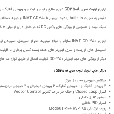
اینورتر اینوت سری GD350A
سبک بوده و همچنین از ویژگی های راکتور DC که در داخل درایو از توان 18.5 کیلووات تا 110 کیلووات پشتیبانی می کند.
دیگر از ویژگی های مهم اینورتر GD-350 قابلیت اتصال از طریق انواع مد های ارتباطی Mod-bus, profile-bus, DP-bus plus Ethernet می باشد که ویژگی بسیار مهمی در اینورتر های برند اینوت هستند.
ویژگی های اینورتر اینوت سری GD350A :
فرکانس خروجی 0~400 هرتز
2 ورودی آنالوگ و 1 خروجی آنالوگ، 6 ورودی دیجیتال و 2 خروجی ترانزیستوری و 2 خروجی رله ای
کنترل Closed Loop و حلقه باز در مد کنترلی Vector Control
موشن کنترل داخلی
کنترلر PID داخلی
پورت ارتباطی RS-485 شبکه Modbus