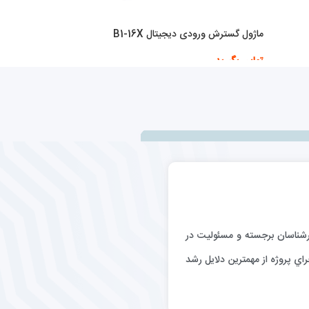
ماژول گسترش ورودی دیجیتال B1-16X
تماس بگیرید
اطلاعات بیشتر
رگيري كارشناسان برجسته و مسئوليت در
اي پروژه از مهمترين دلايل رشد