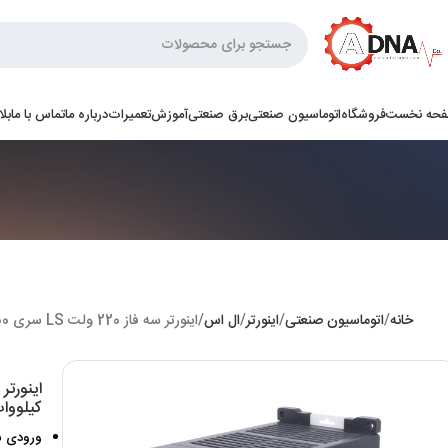
حه نخست
فروشگاه
اتوماسیون صنعتی
برق صنعتی
آموزش
تعمیرات
درباره ما
تماس با ما
بل
خانه
اتوماسیون صنعتی
اینورتر
ال اس
اینورتر سه فاز 220 ولت LS سری G100 توان 7.5 کیلووات
کیلووا
ورودی سه فاز 20