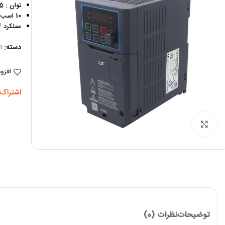
توان : 7.5 کیلووات
10 اسب
عملکرد V/F پیشرفته
دسته:
ا
افزو
اشتراک 
برای بزرگنمایی کلیک کنید
توضیحات
نظرات (0)