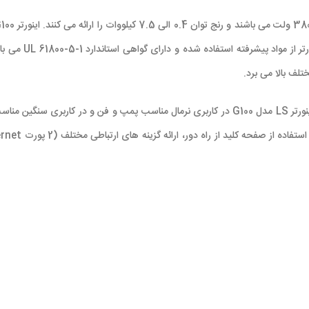
تلف بالا می برد.
سفارش EMC داخلی برای مدل های سه فاز 380 ولت امکان پذیر است. اینورتر LS مدل G100 در کاربری نرمال 