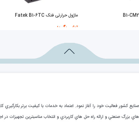
ماژول حرارتی فتک Fatek B1-6TC
تماس بگیرید
اطلاعات بیشتر
ارائه خدمات فني به صنايع كشور فعاليت خود را آغاز نمود. اعتماد به خدمات با كيفيت برتر بكا
ي بزرگ صنعتي و ارائه راه حل هاي كاربردي و انتخاب مناسبترين تجهيزات در اجر