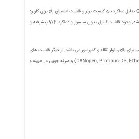
دارای دو مدل سه فاز 220 ولت و سه فاز 380 ولت می باشند و رنج توان 0.4 الی 7.5 کیلووات را ارائه می کنند. اینورتر G100 بدلیل عملکرد بالا، کیفیت برتر و قابلیت اطمینان بالا برای کاربرد
های عمومی و سنگین مورد استفاده قرار می گیرد. در فرآیند ساخت این اینورتر از مواد پیشرفته استفاده شده و دارای گواهی استاندارد UL 61800-5-1 می باشد. وجود قابلیت کنترل بدون سنسور و عملکرد V/F پیشرفته و
مناسب پمپ و فن و در کاربری سنگین مناسب برای بالابر، نوار نقاله و کمپرسور می باشد. از دیگر قابلیت های
متمایز این مدل می توان به پتانسیومتر داخلی، امکان کپی کردن پارامتر ها با استفاده از صفحه کلید از راه دور، ارائه گزینه های ارتباطی مختلف (2 پورت CANopen, Profibus-DP, Ethernet) و صرفه جویی در هزینه و