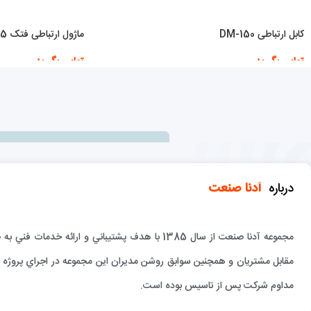
کابل ارتباطی DM-150
ماژول ارتباطی فتک B1-CM25
تماس بگیرید
تماس بگیرید
اطلاعات بیشتر
اطلاعات بیشتر
درباره
آدنا صنعت
مجموعه آدنا صنعت از سال 1385 با هدف پشتيباني و 
مقابل مشتريان و همچنين سوابق روشن مديران اين مجموعه در اجراي پروژه ها
مداوم شركت پس از تاسيس بوده است.