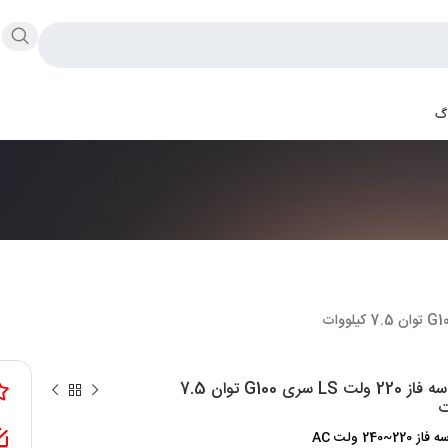
اگ
اینورتر سه فاز 220 ولت LS سری G100 توان 7.5
ت
2~240 ولت AC