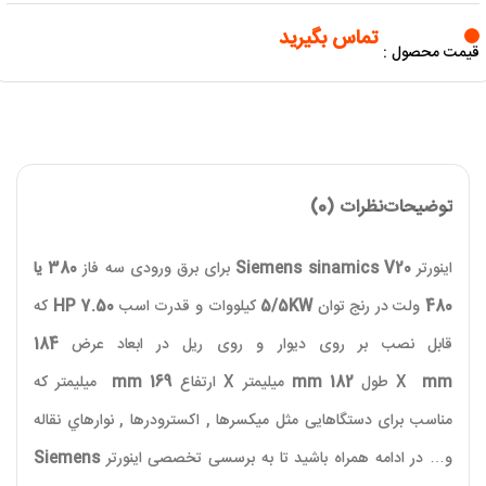
تماس بگیرید
قیمت محصول :
توضیحات
نظرات (0)
اینورتر
Siemens sinamics V20
برای برق ورودی سه فاز
380 یا
480
ولت در رنج توان
5/5KW
کیلووات و قدرت اسب
7.50 HP
که
قابل نصب بر روی دیوار و روی ریل در ابعاد عرض
184
mm
X
طول
182 mm
میلیمتر
X
ارتفاع
169 mm​
میلیمتر که
مناسب برای دستگاهایی مثل ميکسرها , اکسترودرها , نوارهاي نقاله
و… در ادامه همراه باشید تا به برسسی تخصصی اینورتر
Siemens