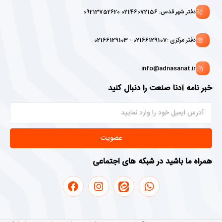
دفتر شهر قدس: 02146072156 09213752620
دفتر مرکزی :02166129107 - 02166129103
info@adnasanat.ir
خبر نامه آدنا صنعت را دنبال کنید
عضویت
همراه ما باشید در شبکه های اجتماعی