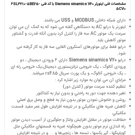
مشخصات فنی اینورتر
Siemens sinamics V20
با کد فنی 6SL3210-5BE25-
5CV0
دارای شبکه داخلی
MODBUS
و
USS
می باشند.
اينورتر يا درايو
AC
به دستگاهي گفته مي شود که به کمک آن مي توان
سرعت يک موتور
AC
سه فاز را کنترل کرد بدون آنکه قدرت و گشتاور
موتور کاهش يابد.
درایو فقط برای موتورهای آسنکرون القایی سه فاز به کار گرفته می
شود.
درایو
Siemens sinamics V20
دارای ۴ ورودی دیجیتال ، دو
ورودی آنالوگ ، یک خروجی ترانزیستوری دیجیتال،یک خروجی رله ای
، یک خروجی آنالوگ، و یک پورت سریال
rs485
میباشد.
مزاياي آن مي توان به موارد زير اشاره کرد :
تنظيم کننده سرعت موتور (کنترل دور)
تغير دهنده جهت دور به راحتي و بدون نياز به کنتاکتور
روشن و خاموش نمودن موتور بدون نياز به قطع و وصل برق اصلي
کاهش ضربه هاي مکانيکي و در نتيجه افزايش طول عمر مفيد قسمت
مکانيکي
حفاظت موتور در مقابل افزايش ولتاژ و جلوگيری از آسيب ديدن موتور
راه اندازي نرم موتور بدون هيچگونه ضربه به قسمتهاي مکانيکي مثل
کوپلينگها ، گير بکسها ، تسمه ها ، زنجيرها و … و در نتيجه افزايش