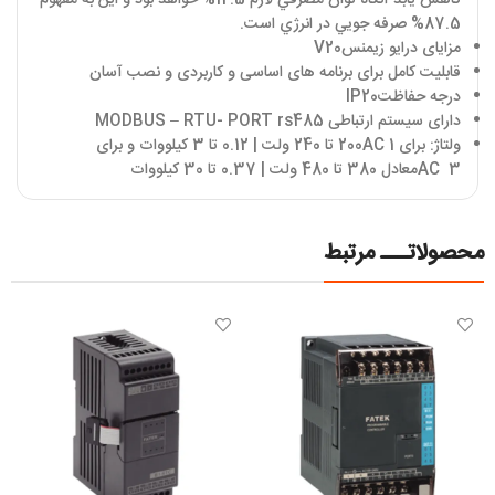
کاهش يابد آنگاه توان مصرفي لازم 12.5% خواهد بود و اين به مفهوم
87.5% صرفه جويي در انرژي است.
مزایای درایو زیمنس
V20
قابلیت کامل برای برنامه های اساسی و کاربردی و نصب آسان
درجه حفاظت
IP20
دارای سیستم ارتباطی
MODBUS – RTU- PORT rs485
ولتاژ: برای 1
AC
200 تا 240 ولت | 0.12 تا 3 کیلووات و برای
3
AC
معادل 380 تا 480 ولت | 0.37 تا 30 کیلووات
محصولاتـــ مرتبط