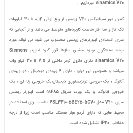
sinamics V20
بپردازیم…
کنترل دور سینامیکس
V20
زیمنس از رنج توانی 0.12 تا 30 کیلووات
تک فاز و سه فاز مناسب کاربردهای متوسط می باشد و از آنجایی که
سری اقتصادی اینورترهای زیمنس محسوب می شود می تواند مورد
توجه صنعتگران بویژه ماشین سازها قرار گیرد اینورتر
Siemens
sinamics V20
دارای ماژول ترمز داخلی از
7.5 تا 30
کیلو وات
میباشد و همچنین این درایو ، دارای ۴ ورودی دیجیتال ، دو ورودی
آنالوگ ، یک خروجی ترانزیستوری دیجیتال،یک خروجی رله ای ، یک
خروجی آنالوگ، و یک پورت سریال
rs485
است اینورتر زیمنس
سری
V20
مدل 6SL3210-5BE25-5CV0
مناسب برای استفاده در
محیط هایی که دارای گردو غبار هستند مناسب است زیرا از درجه
حفاظتی
IP20
تشکیل شده است.