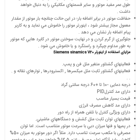
طول عمر مفيد موتور و ساير قسمتهاي مکانيکي را به دنبال خواهد
داشت .
حفاظت موتور در برابر اضافه بار؛ در اين حالت چنانچه بار موتور از مقدار
معمول مجاز بيشتر شود ، اينورتر موتور را خاموش مي نمايد و به کاربر
پيام اضافه بار نشان مي دهد .
جلوگيري از گرم کردن و در نهايت سوختن موتور در کابرد هايي که موتور
به طور مداوم چپگرد و راستگرد و يا خاموش مي شود .
مزایای استفاده از اینورتر
Siemens sinamics V20
فعاليتهاي گشتاور متغير مثل فن و پمپ.
فعاليتهاي گشتاور ثابت مثل ميکسرها , اکسترودرها , نوارهاي نقاله و .
. .
درجه دمایی -10 تا +60 درجه سانتی گراد
دارای مد کنترل
PID
قیمت بسیار مناسب
دارای مد کاهش مصرف انرژی
دارای ویژگی کنترل با تلفن همراه از راه دور
فعاليتهاي توان ثابت مثل کشش و دستگاههاي ماشيني.
در پمپها و فنها ميزان دبي با سرعت موتور متناسب است. اما توان
مصرفي با مکعب سرعت تناسب دارد. مثلاً اگر دور موتور به ميزان 50%