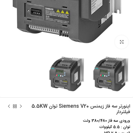
برای بزرگنمایی کلیک کنید
اینورتر سه فاز زیمنس Siemens V20 توان 5.5KW
فیلتردار
ورودی سه فاز 380/480 ولت
توان : 5.5 کیلووات