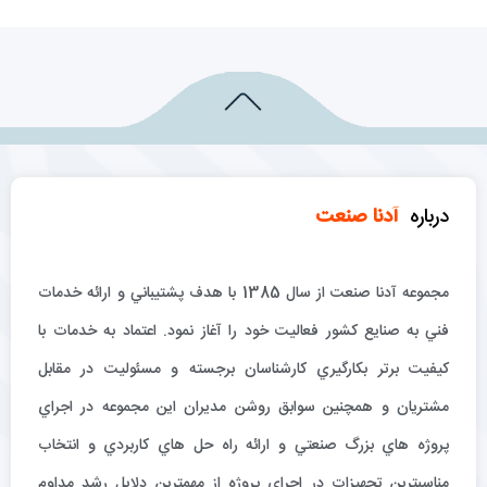
درباره
آدنا صنعت
مجموعه آدنا صنعت از سال 1385 با هدف پشتيباني و ارائه خدمات
فني به صنايع كشور فعاليت خود را آغاز نمود. اعتماد به خدمات با
كيفيت برتر بكارگيري كارشناسان برجسته و مسئوليت در مقابل
مشتريان و همچنين سوابق روشن مديران اين مجموعه در اجراي
پروژه هاي بزرگ صنعتي و ارائه راه حل هاي كاربردي و انتخاب
مناسبترين تجهيزات در اجراي پروژه از مهمترين دلايل رشد مداوم