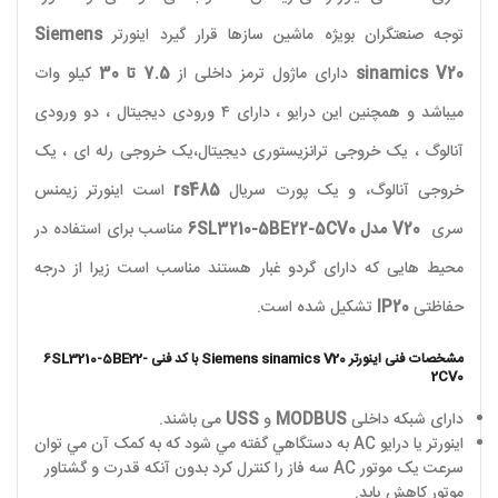
توجه صنعتگران بویژه ماشین سازها قرار گیرد اینورتر
Siemens
sinamics V20
دارای ماژول ترمز داخلی از
7.5 تا 30
کیلو وات
میباشد و همچنین این درایو ، دارای ۴ ورودی دیجیتال ، دو ورودی
آنالوگ ، یک خروجی ترانزیستوری دیجیتال،یک خروجی رله ای ، یک
خروجی آنالوگ، و یک پورت سریال
rs485
است اینورتر زیمنس
سری
V20
مدل
6SL3210-5BE22-5CV0
مناسب برای استفاده در
محیط هایی که دارای گردو غبار هستند مناسب است زیرا از درجه
حفاظتی
IP20
تشکیل شده است.
مشخصات فنی اینورتر
Siemens sinamics V20
با کد فنی 6SL3210-5BE22-
2CV0
دارای شبکه داخلی
MODBUS
و
USS
می باشند.
اينورتر يا درايو
AC
به دستگاهي گفته مي شود که به کمک آن مي توان
سرعت يک موتور
AC
سه فاز را کنترل کرد بدون آنکه قدرت و گشتاور
موتور کاهش يابد.