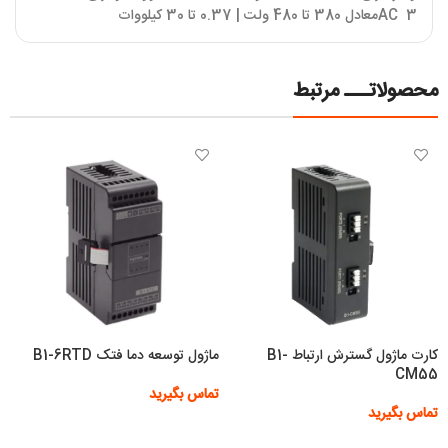
3
AC
معادل 380 تا 480 ولت | 0.37 تا 30 کیلووات
محصولاتـــ مرتبط
کارت ماژول گسترش ارتباط B1-
ماژول توسعه دما فتک B1-6RTD
CM55
تماس بگیرید
تماس بگیرید
اطلاعات بیشتر
اطلاعات بیشتر