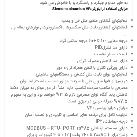
به طور مداوم چپگرد و راستگرد و يا خاموش مي شود .
مزایای استفاده از اینورتر
Siemens sinamics V20
فعاليتهاي گشتاور متغير مثل فن و پمپ.
فعاليتهاي گشتاور ثابت مثل ميکسرها , اکسترودرها , نوارهاي نقاله و .
. .
درجه دمایی -10 تا +60 درجه سانتی گراد
دارای مد کنترل
PID
قیمت بسیار مناسب
دارای مد کاهش مصرف انرژی
دارای ویژگی کنترل با تلفن همراه از راه دور
فعاليتهاي توان ثابت مثل کشش و دستگاههاي ماشيني.
در پمپها و فنها ميزان دبي با سرعت موتور متناسب است. اما توان
مصرفي با مکعب سرعت تناسب دارد. مثلاً اگر دور موتور به ميزان 50%
کاهش يابد آنگاه توان مصرفي لازم 12.5% خواهد بود و اين به مفهوم
87.5% صرفه جويي در انرژي است.
مزایای درایو زیمنس
V20
قابلیت کامل برای برنامه های اساسی و کاربردی و نصب آسان
درجه حفاظت
IP20
دارای سیستم ارتباطی
MODBUS – RTU- PORT rs485
ولتاژ: برای 1
AC
200 تا 240 ولت | 0.12 تا 3 کیلووات و برای