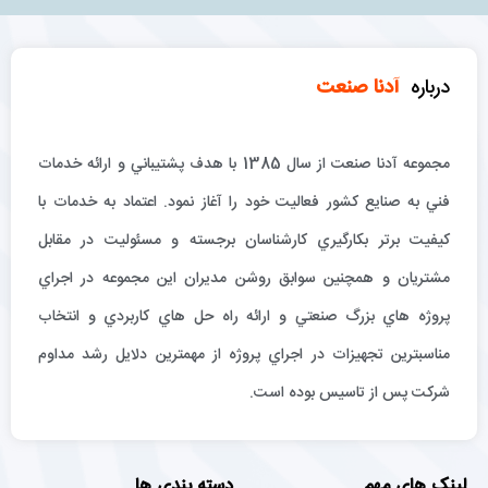
درباره
آدنا صنعت
مجموعه آدنا صنعت از سال 1385 با هدف پشتيباني و ارائه خدمات
فني به صنايع كشور فعاليت خود را آغاز نمود. اعتماد به خدمات با
كيفيت برتر بكارگيري كارشناسان برجسته و مسئوليت در مقابل
مشتريان و همچنين سوابق روشن مديران اين مجموعه در اجراي
پروژه هاي بزرگ صنعتي و ارائه راه حل هاي كاربردي و انتخاب
مناسبترين تجهيزات در اجراي پروژه از مهمترين دلايل رشد مداوم
شركت پس از تاسيس بوده است.
لینک های مهم
دسته بندی ها