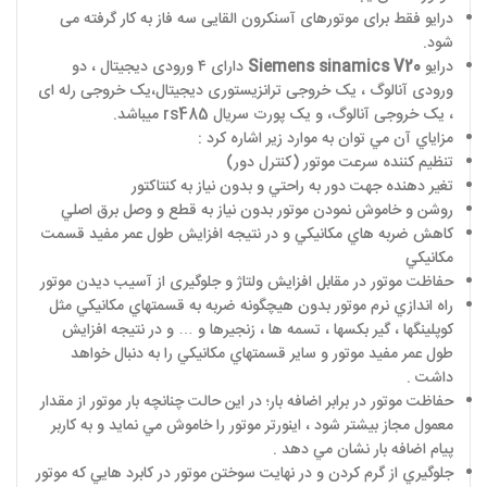
درایو فقط برای موتورهای آسنکرون القایی سه فاز به کار گرفته می
شود.
درایو
Siemens sinamics V20
دارای ۴ ورودی دیجیتال ، دو
ورودی آنالوگ ، یک خروجی ترانزیستوری دیجیتال،یک خروجی رله ای
، یک خروجی آنالوگ، و یک پورت سریال
rs485
میباشد.
مزاياي آن مي توان به موارد زير اشاره کرد :
تنظيم کننده سرعت موتور (کنترل دور)
تغير دهنده جهت دور به راحتي و بدون نياز به کنتاکتور
روشن و خاموش نمودن موتور بدون نياز به قطع و وصل برق اصلي
کاهش ضربه هاي مکانيکي و در نتيجه افزايش طول عمر مفيد قسمت
مکانيکي
حفاظت موتور در مقابل افزايش ولتاژ و جلوگيری از آسيب ديدن موتور
راه اندازي نرم موتور بدون هيچگونه ضربه به قسمتهاي مکانيکي مثل
کوپلينگها ، گير بکسها ، تسمه ها ، زنجيرها و … و در نتيجه افزايش
طول عمر مفيد موتور و ساير قسمتهاي مکانيکي را به دنبال خواهد
داشت .
حفاظت موتور در برابر اضافه بار؛ در اين حالت چنانچه بار موتور از مقدار
معمول مجاز بيشتر شود ، اينورتر موتور را خاموش مي نمايد و به کاربر
پيام اضافه بار نشان مي دهد .
جلوگيري از گرم کردن و در نهايت سوختن موتور در کابرد هايي که موتور