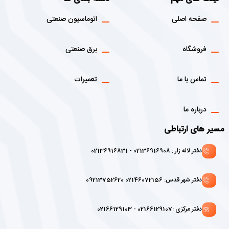
صفحه اصلی
اتوماسیون صنعتی
فروشگاه
برق صنعتی
تماس با ما
تعمیرات
درباره ما
مسیر های ارتباطی
دفتر لاله زار : 02136916908 - 02136916831
دفتر شهر قدس: 02146072156 09213752620
دفتر مرکزی :02166129107 - 02166129103