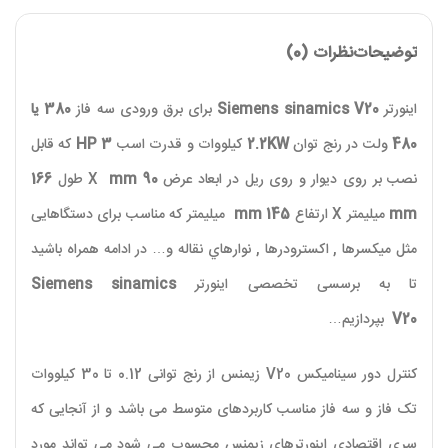
توضیحات
نظرات (0)
اینورتر
Siemens sinamics V20
برای برق ورودی سه فاز
380 یا
480
ولت در رنج توان
2.2KW
کیلووات و قدرت اسب
3
HP
که قابل
نصب بر روی دیوار و روی ریل در ابعاد عرض
90 mm
X
طول
166
mm
میلیمتر
X
ارتفاع
145 mm​
میلیمتر که مناسب برای دستگاهایی
مثل ميکسرها , اکسترودرها , نوارهاي نقاله و… در ادامه همراه باشید
تا به برسسی تخصصی اینورتر
Siemens sinamics
V20
بپردازیم…
کنترل دور سینامیکس
V20
زیمنس از رنج توانی 0.12 تا 30 کیلووات
تک فاز و سه فاز مناسب کاربردهای متوسط می باشد و از آنجایی که
سری اقتصادی اینورترهای زیمنس محسوب می شود می تواند مورد