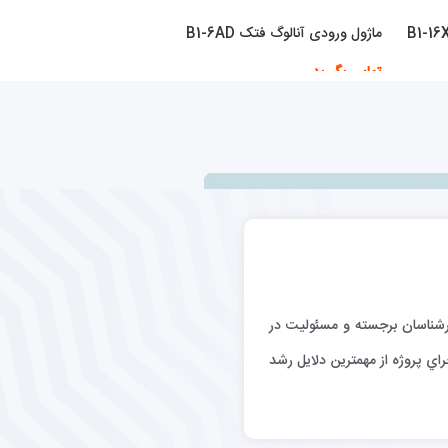
ماژول ورودی آنالوگ فتک B1-6AD
تماس بگیرید
اطلاعات بیشتر
رگيري كارشناسان برجسته و مسئوليت در
اي پروژه از مهمترين دلايل رشد