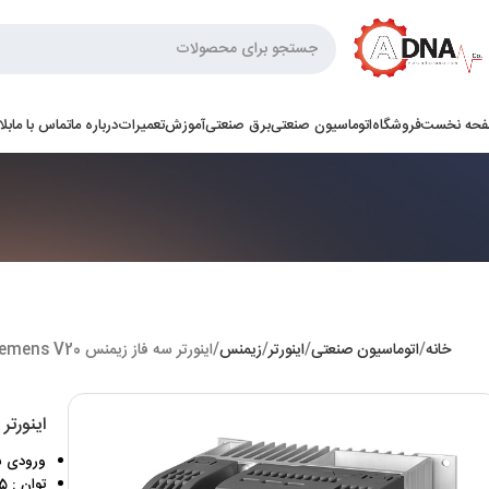
حه نخست
فروشگاه
اتوماسیون صنعتی
برق صنعتی
آموزش
تعمیرات
درباره ما
تماس با ما
بل
خانه
اتوماسیون صنعتی
اینورتر
زیمنس
اینورتر سه فاز زیمنس Siemens V20 توان 15KW
اینورتر سه فا
ورودی سه فاز 
توان : 15 کیلووات