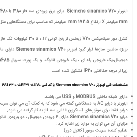
اینورتر
Siemens sinamics V20
برای برق ورودی سه فاز
380 یا 480
mm
میلیمتر
X
ارتفاع
172.5 mm​
میلیمتر که مناسب برای دستگاهایی مثل 
کنترل دور سینامیکس
V20
زیمنس از رنج توانی
بویژه ماشین سازها قرار گیرد اینورتر
Siemens sinamics V20
دارای ماژ
دیجیتال،یک خروجی رله ای ، یک خروجی آنالوگ، و یک پورت سریال
s485
زیرا از درجه حفاظتی
IP20
تشکیل شده است.
مشخصات فنی اینورتر
Siemens sinamics V20
با کد فنی 6SL3210-5BE31-5UV0
دارای شبکه داخلی
MODBUS
و
USS
می باشند.
اينورتر يا درايو
AC
به دستگاهي گفته مي شود که به کمک آن مي توان سرع
درایو فقط برای موتورهای آسنکرون القایی سه فاز به کار گرفته می شود.
درایو
Siemens sinamics V20
دارای ۴ ورودی دیجیتال ، دو ورودی آنالوگ ، یک خروجی ترانزیستوری دیجیتال،یک خروجی رله ای ، یک خروجی آنالوگ، و یک پورت سریال
مزاياي آن مي توان به موارد زير اشاره کرد :
تنظيم کننده سرعت موتور (کنترل دور)