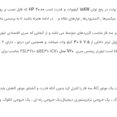
ولت در رنج توان
15KW
کیلووات و قدرت اسب
20.00 HP
که قابل نصب بر روی
ميکسرها , اکسترودرها , نوارهاي نقاله و… در ادامه همراه باشید تا به برسسی ت
 0.12 تا 30 کیلووات تک فاز و سه فاز مناسب کاربردهای متوسط می باشد و از آنجایی که سری
ول ترمز داخلی از
7.5 تا 30
کی
r
است اینورتر زیمنس سری
V20
مدل
L3210-5BE31-1CV0
ت يک موتور
AC
سه فاز را کنترل کرد بدون آنکه قدرت و گشتاور موتور کاهش يابد.