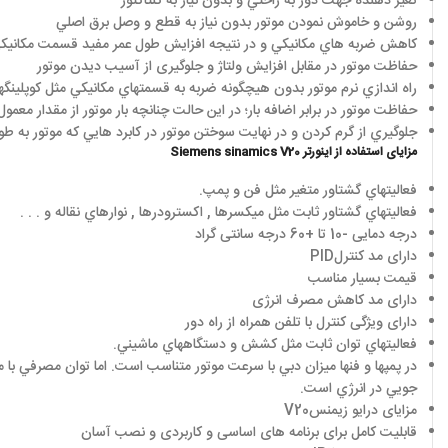
تغير دهنده جهت دور به راحتي و بدون نياز به کنتاکتور
روشن و خاموش نمودن موتور بدون نياز به قطع و وصل برق اصلي
کاهش ضربه هاي مکانيکي و در نتيجه افزايش طول عمر مفيد قسمت مکانيک
حفاظت موتور در مقابل افزايش ولتاژ و جلوگيری از آسيب ديدن موتور
راه اندازي نرم موتور بدون هيچگونه ضربه به قسمتهاي مکانيکي مثل کوپلينگها
حفاظت موتور در برابر اضافه بار؛ در اين حالت چنانچه بار موتور از مقدار معمول
جلوگيري از گرم کردن و در نهايت سوختن موتور در کابرد هايي که موتور به ط
مزایای استفاده از اینورتر
Siemens sinamics V20
فعاليتهاي گشتاور متغير مثل فن و پمپ.
فعاليتهاي گشتاور ثابت مثل ميکسرها , اکسترودرها , نوارهاي نقاله و . . .
درجه دمایی -10 تا +60 درجه سانتی گراد
دارای مد کنترل
PID
قیمت بسیار مناسب
دارای مد کاهش مصرف انرژی
دارای ویژگی کنترل با تلفن همراه از راه دور
فعاليتهاي توان ثابت مثل کشش و دستگاههاي ماشيني.
جويي در انرژي است.
مزایای درایو زیمنس
V20
قابلیت کامل برای برنامه های اساسی و کاربردی و نصب آسان