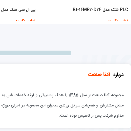
PLC فتک مدل B1-14MR2-D24
پی ال سی فتک مدل FBS-20MBR2-AC
تماس بگیرید
تماس بگیرید
اطلاعات بیشتر
اطلاعات بیشتر
درباره
آدنا صنعت
مجموعه آدنا صنعت از سال 1385 با هدف پشتيباني و 
مقابل مشتريان و همچنين سوابق روشن مديران اين مجموعه در اجراي پروژه ها
مداوم شركت پس از تاسيس بوده است.