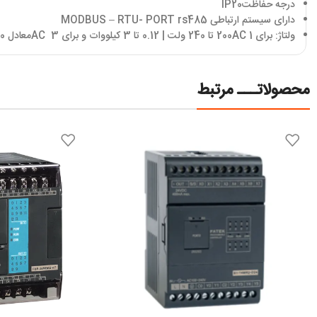
درجه حفاظت
IP20
دارای سیستم ارتباطی
MODBUS – RTU- PORT rs485
ولتاژ: برای 1
AC
200 تا 240 ولت | 0.12 تا 3 کیلووات و برای 3
AC
معادل 380 تا 480 ولت | 0.37 تا 30 کیلووات
محصولاتـــ مرتبط