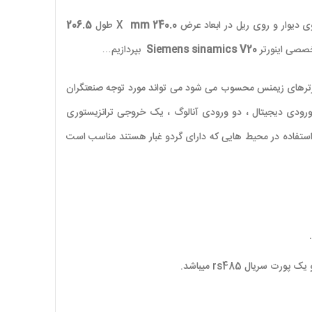
 دیوار و روی ریل در ابعاد عرض
240.0 mm
X
طول
206.5
خصصی اینورتر
Siemens sinamics V20
بپردازیم…
 اقتصادی اینورترهای زیمنس محسوب می شود می تواند مورد توجه صنعتگران
لو وات میباشد و همچنین این درایو ، دارای ۴ ورودی دیجیتال ، دو ورودی آنالوگ ، یک خروجی ترانزیستوری
6S مناسب برای استفاده در محیط هایی که دارای گردو غبار هستند مناسب است
rs485
میباشد.