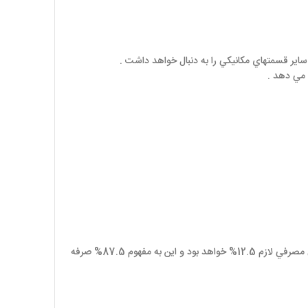
 ساير قسمتهاي مکانيکي را به دنبال خواهد داشت .
ن مي دهد .
در پمپها و فنها ميزان دبي با سرعت موتور متناسب است. اما توان مصرفي با مکعب سرعت تناسب دارد. مثلاً اگر دور موتور به ميزان 50% کاهش يابد آنگاه توان مصرفي لازم 12.5% خواهد بود و اين به مفهوم 87.5% صرفه