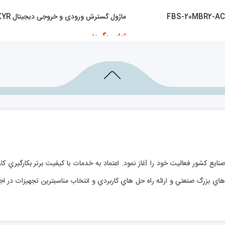
ماژول گسترش ورودی و خروجی دیجیتال B1-16XYR
تماس بگیرید
اطلاعات بیشتر
ارائه خدمات فني به صنايع كشور فعاليت خود را آغاز نمود. اعتماد به خدمات با كيفيت برتر بكا
ي بزرگ صنعتي و ارائه راه حل هاي كاربردي و انتخاب مناسبترين تجهيزات در اجر