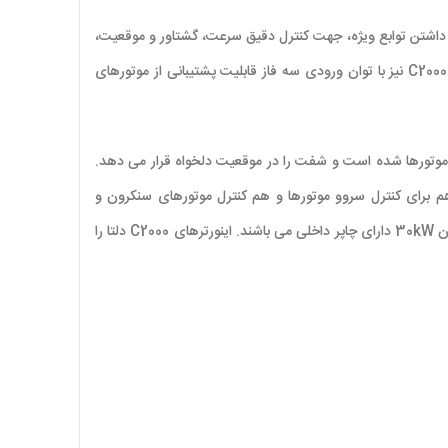
کارآمد ترین اینورتر های موجود برای مصارف سنگین در بین سایر مدل های اینورتر دلتا می باشد. اینورتر سری C2000 با داشتن توابع ویژه، جهت کنترل دقیق سرعت، گشتاور و موقعیت،
مناسب برای موتورهای سنکرون و آسنکرون می باشد. این اینورترها در نوع سه فاز دارای رنج توان 0.75 الی 355kW هستند. همچنین درایو سری C2000 plus نیز با توان ورودی سه فاز قابلیت پشتیبانی از موتورهای
به جای سروو موتورها شده است و شفت را در موقعیت دلخواه قرار می دهد.
فقط جهت کنترل دور سروو موتورها مناسب می باشند، در حالی که درایوهای C2000 دلتا را می توان هم برای کنترل سروو موتورها و هم کنترل موتورهای سنکرون و
آسنکرون به کار برد. طراحی اینورتر دلتا سری C2000 به صورت ماژولار بوده و دارای PLC داخلی، کیپد جداشونده همراه با صفحه نمایشگر گرافیکی و تا رنج توان 30kW دارای چاپر داخلی می باشند. اینورترهای C2000 دلتا را