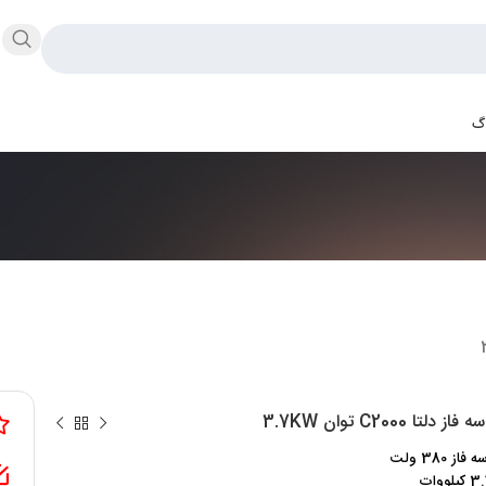
اگ
 دلتا C2000 توان 3.7KW
ز 380 ولت