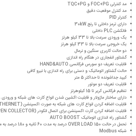
مد کنترلی FOC+PG و TQC+PG
مد کنترل موقعیت دقیق
کنترلر PID
دارای ترمز داخلی تا رنج 30kW
فانکشن PLC داخلی
یک ورودی سرعت بالا تا 33 کیلو هرتز
یک خروجی سرعت بالا تا 33 کیلو هرتز
دو حالت کاربری سنگین و نرمال
گشتاور انفجاری در هنگام راه اندازی
قابلیت تعریف دو سورس فرکانسی HAND&AUTO
حالت گشتاور اتوماتیک و دستی برای راه اندازی با نیرو کافی
کیپد جداشونده تا حداکثر 5 متر
قابلیت تعریف دو موتور
تنظیم فرکانس کریر تا 15 کیلوهرتز
دارای ساختار ماژولار و قابلیت اکشپن شدن انواع کارت های شبکه و ورودی
قابلیت اضافه کردن انواع کارت های شبکه به صورت اکسپنشن (CAN OPEN & DEVICE NET & ETHERNET)
قابلیت اضافه کردن کارت اکسپنشن برای اتصال انکودر (LINE DRIVE & OPEN COLLECTOR)
گشتاور راه اندازی اتوماتیک AUTO BOOST
تحمل در حالت OVER LOAD 150 درصد به مدت 60 ثانیه و 180 درصد به مدت 3 ثانیه
شبکه Modbus