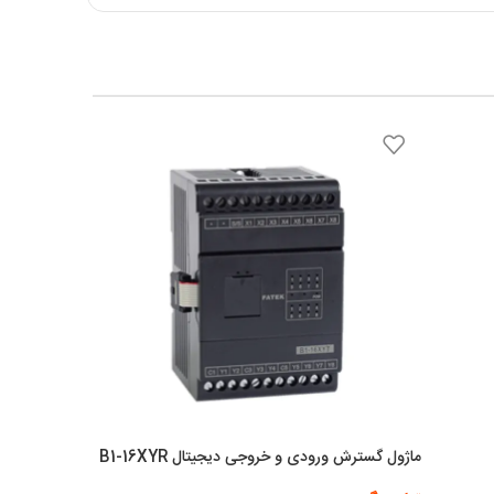
ماژول گسترش ورودی و خروجی دیجیتال B1-16XYR