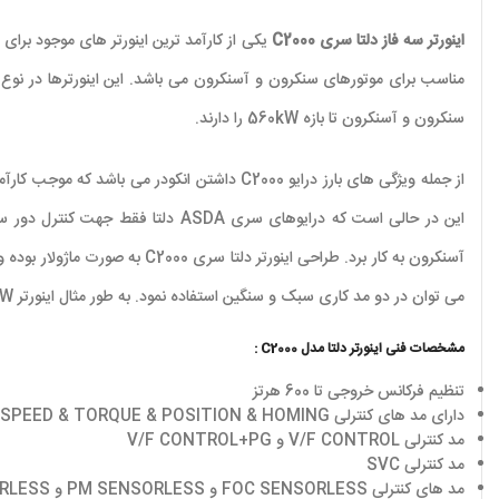
اینورتر سه فاز دلتا سری C2000
سنکرون و آسنکرون تا بازه 560kW را دارند.
از جمله ویژگی های بارز درایو C2000 داشتن 
می توان در دو مد کاری سبک و سنگین استفاده نمود. به طور مثال اینورتر 15kW سبک کار را می توان به عنوان درایو 11kW در مد سنگین استفاده نمود.
مشخصات فنی اینورتر دلتا مدل C2000 :
تنظیم فرکانس خروجی تا 600 هرتز
دارای مد های کنترلی SPEED & TORQUE & POSITION & HOMING
مد کنترلی V/F CONTROL و V/F CONTROL+PG
مد کنترلی SVC
مد های کنترلی FOC SENSORLESS و PM SENSORLESS و TQC SENSORLESS