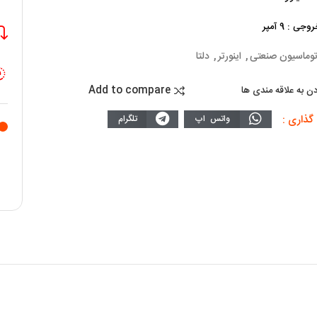
ی : 9 آمپر
توماسیون صنعتی
,
اینورتر
,
دلتا
Add to compare
دن به علاقه مندی ها
گذاری :
واتس اپ
تلگرام