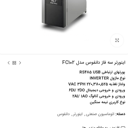
برای بزرگنمایی کلیک کنید
اینورتر سه فاز دانفوس مدل FC102
پورتهای ارتباطی RS485 USB
نوع ماژول INVERTER
ولتاژ تغذیه 220,380,525 VAC 3PH
ورودی و خروجی دیجیتال 6DI/ 2DO
ورودی و خروجی آنالوگ 2AI/ 1AO
نوع کاربری نیمه سنگین
دسته:
اتوماسیون صنعتی
,
اینورتر
,
دانفوس
افزودن به علاقه مندی ها