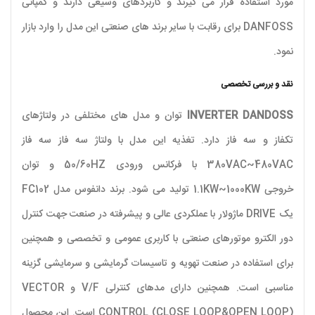
مورد استفاده قرار می گیرند و کاربردهای وسیعی دارند و کمپانی
DANFOSS برای رقابت با سایر برند های صنعتی این مدل را وارد بازار
نمود.
نقد و بررسی تخصصی
INVERTER DANDOSS
توان و مدل های مختلفی در ولتاژهای
تکفاز و سه فاز دارد. تغذیه این مدل با ولتاژ سه فاز سه فاز
380VAC~480VAC با فرکانس ورودی 50/60HZ و توان
خروجی 1.1KW~1000KW تولید می شود. برند دانفوس مدل FC102
یک DRIVE ماژولار با عملکردی عالی و پیشرفته در صنعت جهت کنترل
دور الکترو موتورهای صنعتی با کاربری عمومی و تخصصی و همچنین
برای استفاده در صنعت تهویه و تاسیسات گرمایشی و سرمایشی گزینه
مناسبی است. همچنین دارای مدهای کنترلی V/F و VECTOR
CONTROL (CLOSE LOOP&OPEN LOOP) است. این محصول