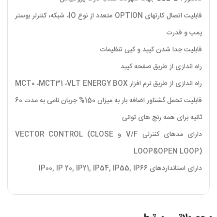
قابلیت اتصال کارتهای OPTION متعدد از نوع IO، شبکه، کنترلر بوستر
پمپ و قدرت
قابلیت جدا شدن کیپد و کپی تنظیمات
راه اندازی از طریق صفحه کیپد
راه اندازی از طریق نرم افزار MCT0 ،MCT31 ،VLT ENERGY BOX
قابلیت تحمل گشتاور اضافه بار به میزان 150% جریان نامی به مدت 60
ثانیه برای همه رنج های توانی
دارای مدهای کنترلی V/F و VECTOR CONTROL (CLOSE
LOOP&OPEN LOOP)
دارای استانداردهای IP00, IP 20, IP21, IP54, IP55, IP66