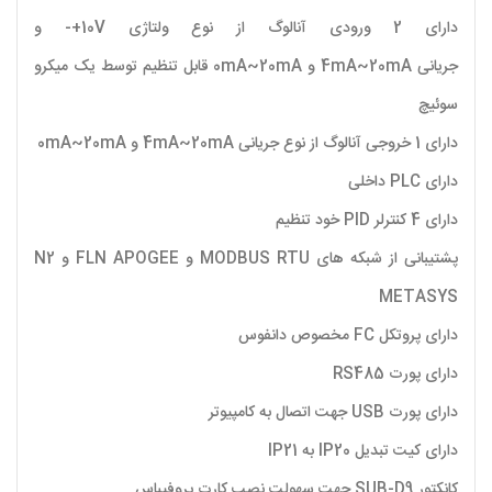
دارای 2 ورودی آنالوگ از نوع ولتاژی 10V+- و
جریانی 4mA~20mA و 0mA~20mA قابل تنظیم توسط یک میکرو
سوئیچ
دارای 1 خروجی آنالوگ از نوع جریانی 4mA~20mA و 0mA~20mA
دارای PLC داخلی
دارای 4 کنترلر PID خود تنظیم
پشتیبانی از شبکه های MODBUS RTU و FLN APOGEE و N2
METASYS
دارای پروتکل FC مخصوص دانفوس
دارای پورت RS485
دارای پورت USB جهت اتصال به کامپیوتر
دارای کیت تبدیل IP20 به IP21
کانکتور SUB-D9 جهت سهولت نصب کارت پروفیباس