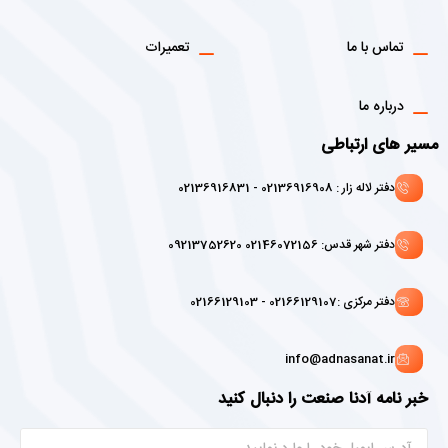
تماس با ما
تعمیرات
درباره ما
مسیر های ارتباطی
دفتر لاله زار : 02136916908 - 02136916831
دفتر شهر قدس: 02146072156 09213752620
دفتر مرکزی :02166129107 - 02166129103
info@adnasanat.ir
خبر نامه آدنا صنعت را دنبال کنید