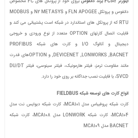
اینورتر FC102 برند دانفوس
بروی خود از پروتکل های FC مخصوص
دانفوس و پروتکل FLN APOGEE و N2 METASYS و MODBUS
RTU که از پروتکل های استاندارد در شبکه است پشتیبانی می کند و
قابلیت اتصال کارتهای OPTION متعدد از نوع ورودی و خروجی
دیجیتال و آنالوگ I/O و کارت های شبکه PROFIBUS
,DEVICENET ,LONWORKS ,BACNET و OPTIONهای قدرت
مانند مقاومت ترمز، فیلتر هارمونیک، فیلتر سینوسی، فیلتر DU/DT
،SVCD با قابلیت نصب جداگانه بر روی خود را دارد.
انواع کارت های توسعه شبکه FIELDBUS
کارت شبکه پروفیباس مدل MCA101، کارت شبکه دیوایس نت مدل
MCA104، کارت شبکه LONWORK مدل MCA108، کارت شبکه
BACNET مدل MCA109