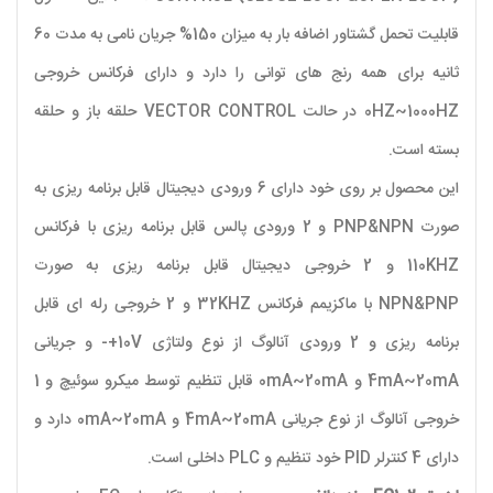
قابلیت تحمل گشتاور اضافه بار به میزان 150% جریان نامی به مدت 60
ثانیه برای همه رنج های توانی را دارد و دارای فرکانس خروجی
0HZ~1000HZ در حالت VECTOR CONTROL حلقه باز و حلقه
بسته است.
این محصول بر روی خود دارای 6 ورودی دیجیتال قابل برنامه ریزی به
صورت PNP&NPN و 2 ورودی پالس قابل برنامه ریزی با فرکانس
110KHZ و 2 خروجی دیجیتال قابل برنامه ریزی به صورت
NPN&PNP با ماکزیمم فرکانس 32KHZ و 2 خروجی رله ای قابل
برنامه ریزی و 2 ورودی آنالوگ از نوع ولتاژی 10V+- و جریانی
4mA~20mA و 0mA~20mA قابل تنظیم توسط میکرو سوئیچ و 1
خروجی آنالوگ از نوع جریانی 4mA~20mA و 0mA~20mA دارد و
دارای 4 کنترلر PID خود تنظیم و PLC داخلی است.