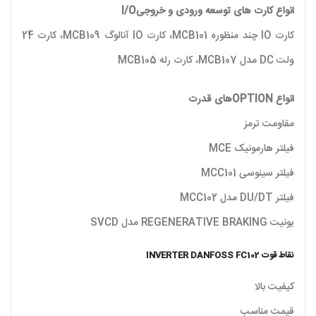
انواع کارت های توسعه ورودی و خروجیI/O
کارت IO چند منظوره MCB101، کارت IO آنالوگ MCB109، کارت 24
ولت DC مدل MCB107، کارت رله MCB105
انواع OPTIONهای قدرت
مقاومت ترمز
فیلتر هارمونیک MCE
فیلتر سینوسی MCC101
فیلتر DU/DT مدل MCC102
یونیت REGENERATIVE BRAKING مدل SVCD
نقاط قوت INVERTER DANFOSS FC102
کیفیت بالا
قیمت مناسب