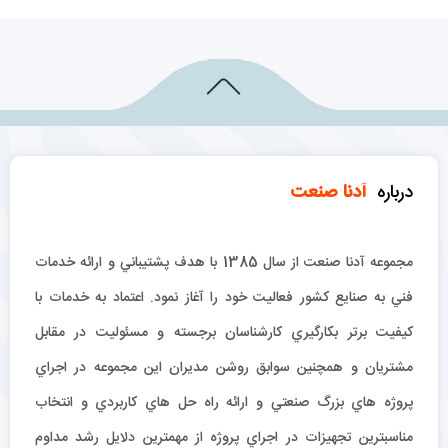
درباره
آدنا صنعت
مجموعه آدنا صنعت از سال 1385 با هدف پشتيباني و ارائه خدمات
فني به صنايع كشور فعاليت خود را آغاز نمود. اعتماد به خدمات با
كيفيت برتر بكارگيري كارشناسان برجسته و مسئوليت در مقابل
مشتريان و همچنين سوابق روشن مديران اين مجموعه در اجراي
پروژه هاي بزرگ صنعتي و ارائه راه حل هاي كاربردي و انتخاب
مناسبترين تجهيزات در اجراي پروژه از مهمترين دلايل رشد مداوم