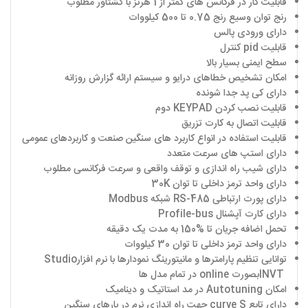
قابلیت کار در فرکانس های کمتر از 1 هرتز با گشتاور مطلوب
رنج توان وسیع رنج 0.75 تا 500 کیلووات
دارای ورودی پالس
قابلیت
pid
کنترل
سطح ایمنی بسیار بالا
امکان تشخیص خطاهای درایو و سیستم ارائه گزارش روزانه
دارای کی پد جدا شونده
قابلیت نصب کردن
KEYPAD
دوم
قابلیت اتصال به کارت تزریق
قابلیت استفاده در انواع کاربرد های سنگین صنعت و کاربردهای عمومی
دارای استپ های سرعت متعدد
دارای شیب راه اندازی و توقف واقعی و سرعت فرکانسی مطلوب
دارای واحد ترمز داخلی تا توان
30K
دارای پورت ارتباطی
RS-485
شبکه
Modbus
دارای کارت آپشنال
Profile-bus
تحمل اضافه جریان تا
150%
به مدت یک دقیقه
دارای واحد ترمز داخلی تا توان 30 کیلووات
توانایی تنظیم پارامترها و مانیتورینگ نمودارها با نرم افزار
Studio
INVT
بصورت
online
در تمام مدل ها
امکان
Autotuning
در مد استاتیک و دینامیک
دارای تابع
curve S
جهت راه اندازی نرم در بارهای سنگین