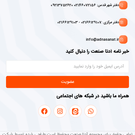
دفتر شهر قدس: 02146072156 09213752620
دفتر مرکزی :02166129107 - 02166129103
info@adnasanat.ir
خبر نامه آدنا صنعت را دنبال کنید
عضویت
همراه ما باشید در شبکه های اجتماعی
تمامی حقوق برای مجموعه آدنا صنعت محفوظ است طراحی شده توسط شرکت