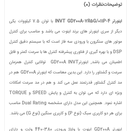
توضیحات
نظرات (0)
اینورتر INVT GD200A-7R5G/011P-4
با توان 7.5 کیلووات
یکی
دیگر از سری اینورتر های برند اینوت می باشد و مناسب برای کنترل
موتور های سنکرون با ورودی سه فاز است که با سیستم دقیق کنترل
DSP و با بهره گیری از فناوری پیشرفته کنترل ها با سرعت کمتر و قابل
اطمینان می باشد, اینورترGD200A INVT توانایی کنترل همزمان
سرعت و گشتاور را دارد. این بدین معناست که اینورتر GD200A هم در
مد کنترل گشتاور قدرتمند عمل می کند و هم در مد سرعت امکانات
ویژه ای دارد که می توان به کنترل و پایش SPEED و TORQUE
اشاره نمود. همچنین این مدل دارای مشخصه Dual Rating مناسب
برای هر دو کاربری سبک (نوع P) و کاربری سنگین (نوع G) می باشد.
اینورتر
GD200A
اینوت با ولتاژ ورودی 380-440 ولت و دارای