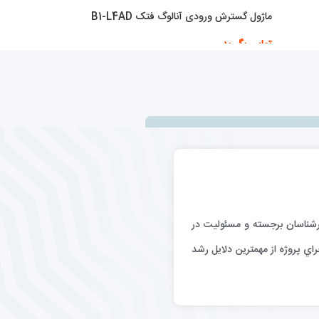
ماژول گسترش ورودی آنالوگ فتک B1-L4AD
تماس بگیرید
اطلاعات بیشتر
رگيري كارشناسان برجسته و مسئوليت در
اي پروژه از مهمترين دلايل رشد