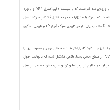
یکی دیگر از سری اینورتر های برند اینوت می باشد و مناسب برای کنترل موتور های سنکرون با ورودی سه فاز است که با سیستم دقیق کنترل DSP و با بهره
گیری از فناوری پیشرفته کنترل ها با سرعت کمتر و قابل اطمینان می باشد, اینورترGD200A INVT توانایی کنترل همزمان سرعت و گشتاور را دارد. این بدین معناست که اینورتر GD200A هم در مد کنترل گشتاور قدرتمند عمل
می کند و هم در مد سرعت امکانات ویژه ای دارد که می توان به کنترل و پایش SPEED و TORQUE اشاره نمود. همچنین این مدل دارای مشخصه Dual Rating مناسب برای هر دو کاربری سبک (نوع P) و کاربری سنگین
 انرژی را دارد که پارامتر ها تا حد قابل توجهی مصرف برق را
IN
از سطح ایمنی بسیار بالایی تشکیل شده که از رعایت اصول
طوب و مقاوم در برابر دما و گرد و غبار و موارد مصرفی از قبیل