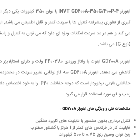
اینورتر INVT GD200A-350G/400P-4
با توان 350 کیلووات
(نوع G) می باشد.
اینورتر
GD200A
اینوت با ولتاژ ورودی 380-440 ولت و دارای استابلایزر در ورودی اینورتر می باشد. همچنین
کاهش می دهند. اینورتر
GD200A
سه فاز توانایی تغییر سرعت در محدوده 400 هرتز را دارد که این حالت تمام اینورتر های استاندارد می باشد
حفاظتی بالایی برخوردار است که درجه حفاظت
IP20
را به خود اختصاص داده
پمپ و فن مورد استفاده قرار می گیرد.
مشخصات فنی و ویژگی های اینورتر GD200A :
کنترل برداری بدون سنسور با قابلیت های کاربرد سنگین
قابلیت کار در فرکانس های کمتر از 1 هرتز با گشتاور مطلوب
رنج توان وسیع رنج 0.75 تا 500 کیلووات