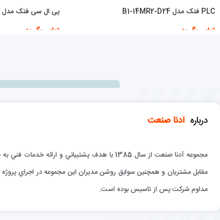
PLC فتک مدل B1-14MR2-D24
پی ال سی فتک مدل FBS-20MBR2-AC
تماس بگیرید
تماس بگیرید
اطلاعات بیشتر
اطلاعات بیشتر
درباره
آدنا صنعت
مجموعه آدنا صنعت از سال 1385 با هدف پشتيباني و 
مقابل مشتريان و همچنين سوابق روشن مديران اين مجموعه در اجراي پروژه ها
مداوم شركت پس از تاسيس بوده است.