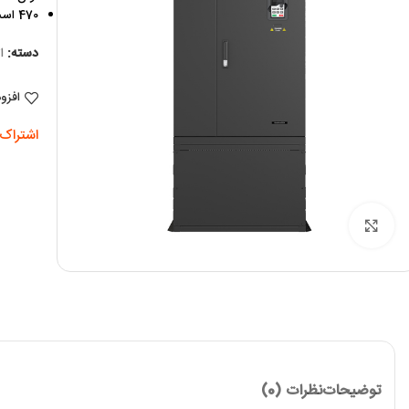
470 اسب
دسته:
ا
افزو
اشتراک 
برای بزرگنمایی کلیک کنید
توضیحات
نظرات (0)