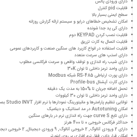
دارای ورودی پالس
قابلیت
pid
کنترل
سطح ایمنی بسیار بالا
امکان تشخیص خطاهای درایو و سیستم ارائه گزارش روزانه
دارای کی پد جدا شونده
قابلیت نصب کردن
KEYPAD
دوم
قابلیت اتصال به کارت تزریق
قابلیت استفاده در انواع کاربرد های سنگین صنعت و کاربردهای عمومی
دارای استپ های سرعت متعدد
دارای شیب راه اندازی و توقف واقعی و سرعت فرکانسی مطلوب
دارای واحد ترمز داخلی تا توان
30K
دارای پورت ارتباطی
RS-485
شبکه
Modbus
دارای کارت آپشنال
Profile-bus
تحمل اضافه جریان تا
150%
به مدت یک دقیقه
دارای واحد ترمز داخلی تا توان 30 کیلووات
توانایی تنظیم پارامترها و مانیتورینگ نمودارها با نرم افزار
Studio INVT
بص
امکان
Autotuning
در مد استاتیک و دینامیک
دارای تابع
curve S
جهت راه اندازی نرم در بارهای سنگین
حداکثر فرکانس خروجی
0
تا 400 هرتز
دارای 2 ورودی آنالوگ
,
2 خروجی آنالوگ
,
9 ورودی دیجیتال
,
2 خروجی دیجیتال و 2 خروجی رله
امکان قرار دادن قفل نرم افزاری بر روی اینورتر