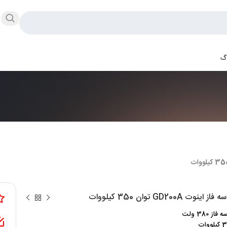
اگ
اینوت GD200A توان 350 کیلووات
ز 380 ولت