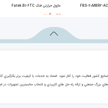
ماژول حرارتی فتک Fatek B1-6TC
تماس بگیرید
اطلاعات بیشتر
ارائه خدمات فني به صنايع كشور فعاليت خود را آغاز نمود. اعتماد به خدمات با كيفيت برتر بكا
ي بزرگ صنعتي و ارائه راه حل هاي كاربردي و انتخاب مناسبترين تجهيزات در اجر