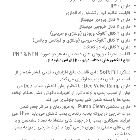
دارای IP20
قابلیت تنظیم کردن گشتاور راه اندازی
دارای 7 کانال ورودی دیجیتال
دارای 5 کانال خروجی دیجیتال
دارای 2 کانال آنالوگ ورودی (ولتاژی و جریانی)
دارای 3 کانال آنالوگ خروجی (ولتاژی و فرکانس و پالس)
دارای 2 کانال رله دو کنتاکت
قابلیت تحریک ورودی های دیجیتال به هر دو صورت PNP & NPN
انواع فانکشن های مختلف درایو H100 ال اس عبارتند از :
عملکرد Soft Fill : این قابلیت مانع افزایش ناگهانی فشار شده و از
آسیب رساندن به پمپ جلوگیری می کند.
دارای Dec Valve Ramp : با تنظیم زمان کاهش شتاب Dec می
توان از آسیب پمپ و لوله ناشی از تغییرات ناگهانی فشار هنگام توقف
پمپ ها یا بسته شدن شیر پمپ جلوگیری می کند.
دارای فانکشن Pump Clean : به مرور زمان و در اثر جمع شدن
ذرات خارجی در پروانه پمپ، راندمان پمپ کاهش می یابد. H100 طی
فرآیند تمیزکاری، پمپ را در جهت های متضاد به تعداد مشخص و با
زمان های معینی به دوران در می آورد تا ذرات خارجی از پروانه پمپ
جدا شوند.