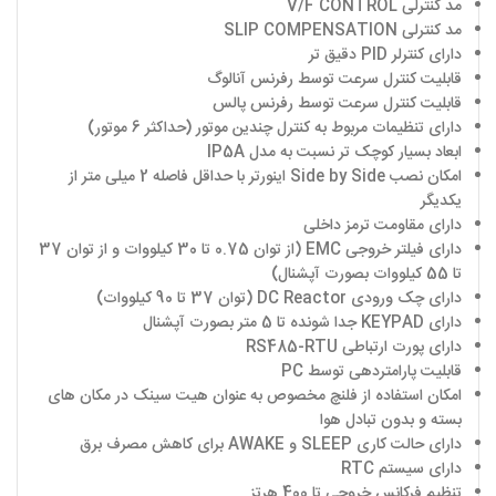
مد کنترلی V/F CONTROL
مد کنترلی SLIP COMPENSATION
دارای کنترلر PID دقیق تر
قابلیت کنترل سرعت توسط رفرنس آنالوگ
قابلیت کنترل سرعت توسط رفرنس پالس
دارای تنظیمات مربوط به کنترل چندین موتور (حداکثر 6 موتور)
ابعاد بسیار کوچک تر نسبت به مدل IP5A
امکان نصب Side by Side اینورتر با حداقل فاصله 2 میلی متر از
یکدیگر
دارای مقاومت ترمز داخلی
دارای فیلتر خروجی EMC (از توان 0.75 تا 30 کیلووات و از توان 37
تا 55 کیلووات بصورت آپشنال)
دارای چک ورودی DC Reactor (توان 37 تا 90 کیلووات)
دارای KEYPAD جدا شونده تا 5 متر بصورت آپشنال
دارای پورت ارتباطی RS485-RTU
قابلیت پارامتردهی توسط PC
امکان استفاده از فلنچ مخصوص به عنوان هیت سینک در مکان های
بسته و بدون تبادل هوا
دارای حالت کاری SLEEP و AWAKE برای کاهش مصرف برق
دارای سیستم RTC
تنظیم فرکانس خروجی تا 400 هرتز