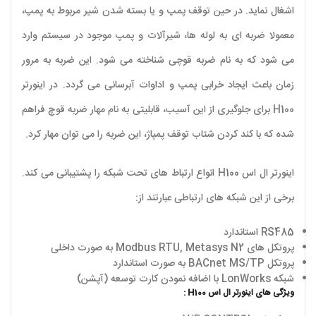
اشغال نماید. در حین توقف پمپ و یا بسته شدن شیر مربوط به پمپ،
معمولا ضربه ای به لوله ها، شیرآلات و پمپ موجود در سیستم وارد
می شود که به نام ضربه قوچی شناخته می شود. این ضربه به مرور
زمان باعث ایجاد خرابی پمپ و اداوات آبرسانی می گردد. در اینورتر
H100 برای جلوگیری از این آسیب، قابلیتی به نام مهار ضربه قوچ فراهم
شده که با کند کردن شتاب توقف پمپاژ، این ضربه را می توان مهار کرد.
اینورتر ال اس H100 انواع ارتباط های تحت شبکه را پشتیبانی می کند.
برخی از این شبکه های ارتباطی عبارتند از:
RS485 استاندارد
پروتکل های Modbus RTU, Metasys N2 به صورت داخلی
پروتکل BACnet MS/TP به صورت استاندارد
شبکه LonWorks با اضافه نمودن کارت توسعه (آپشن)
ویژگی های اینورتر ال اس H100 :