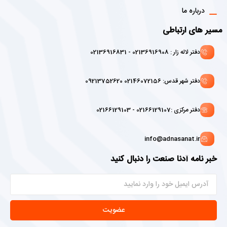
درباره ما
مسیر های ارتباطی
دفتر لاله زار : 02136916908 - 02136916831
دفتر شهر قدس: 02146072156 09213752620
دفتر مرکزی :02166129107 - 02166129103
info@adnasanat.ir
خبر نامه آدنا صنعت را دنبال کنید
عضویت