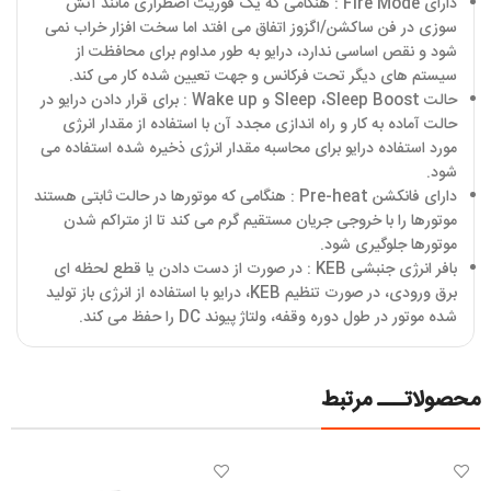
دارای Fire Mode : هنگامی که یک فوریت اضطراری مانند آتش
سوزی در فن ساکشن/اگزوز اتفاق می افتد اما سخت افزار خراب نمی
شود و نقص اساسی ندارد، درایو به طور مداوم برای محافظت از
سیستم های دیگر تحت فرکانس و جهت تعیین شده کار می کند.
حالت Sleep ،Sleep Boost و Wake up : برای قرار دادن درایو در
حالت آماده به کار و راه اندازی مجدد آن با استفاده از مقدار انرژی
مورد استفاده درایو برای محاسبه مقدار انرژی ذخیره شده استفاده می
شود.
دارای فانکشن Pre-heat : هنگامی که موتورها در حالت ثابتی هستند
موتورها را با خروجی جریان مستقیم گرم می کند تا از متراکم شدن
موتورها جلوگیری شود.
بافر انرژی جنبشی KEB : در صورت از دست دادن یا قطع لحظه ای
برق ورودی، در صورت تنظیم KEB، درایو با استفاده از انرژی باز تولید
شده موتور در طول دوره وقفه، ولتاژ پیوند DC را حفظ می کند.
محصولاتـــ مرتبط