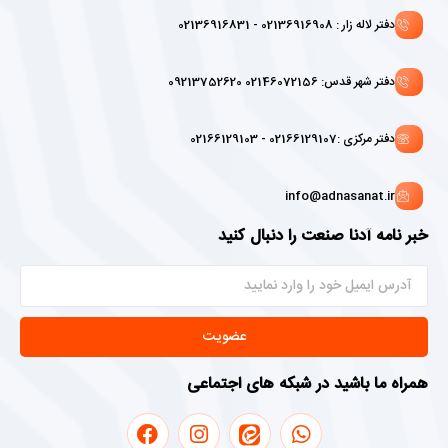
دفتر لاله زار : 02136916908 - 02136916831
دفتر شهر قدس: 02146072156 09213752620
دفتر مرکزی :02166129107 - 02166129103
info@adnasanat.ir
خبر نامه آدنا صنعت را دنبال کنید
عضویت
همراه ما باشید در شبکه های اجتماعی