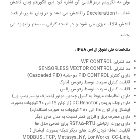
توان به الگوریتم ترمز القایی آن اشاره کرد. این الگوریتم زمان کاهش
شتاب یا Deceleration را کاهش می دهد و در زمان تغییر بار باعث
کاهش اتلاف انرژی می شود و در نتیجه کارایی سیستم را بهبود می
بخشد.
مشخصات فنی اینورتر ال اس IP5A :
مد کنترلی V/F CONTROL
مد کنترلی SENSORLESS VECTOR CONTROL
دارای کنترلر PID CONTROL دو جانبه (Cascaded PID)
قابلیت کنترل سرعت توسط رفرنس آنالوگ
قابلیت کنترل سرعت توسط رفرنس پالس
دارای تنظیمات مربوط به کنترل چندین موتور (مصارف بوستر پمپ و..)
دارای چک ورودی DC Reactor (از توان 15 الی 90 کیلووات بصورت
آپشنال و از توان 110 الی 280 کیلووات به صورت استاندارد)
دارای مصرف برق و انرژی کمتر نسبت به مدل های دیگر
دارای پورت ارتباطی RS485-RTU برای تمامی مدل ها
قابلیت اضافه کردن کارت های دیگر شبکه بصورت آپشنال (
MODBUS_TCP, Metasys_N2, LonWorks, CC-Link,