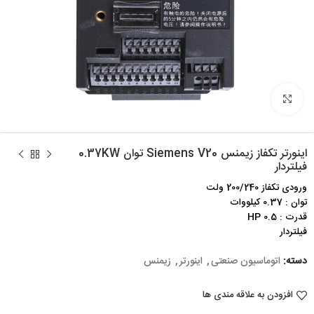
برای بزرگنمایی کلیک کنید
اینورتر تکفاز زیمنس Siemens V20 توان 0.37KW
فیلتردار
ورودی تکفاز 200/240 ولت
توان : 0.37 کیلووات
قدرت : 0.5 HP
فیلتردار
دسته:
اتوماسیون صنعتی
,
اینورتر
,
زیمنس
افزودن به علاقه مندی ها