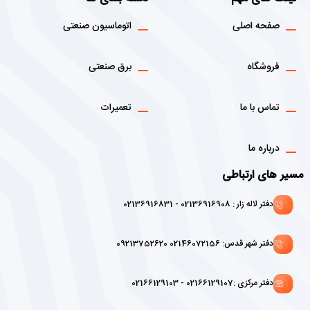
صفحه اصلی
اتوماسیون صنعتی
فروشگاه
برق صنعتی
تماس با ما
تعمیرات
درباره ما
مسیر های ارتباطی
دفتر لاله زار : 02136916908 - 02136916831
دفتر شهر قدس: 02146072156 09213752620
دفتر مرکزی :02166129107 - 02166129103