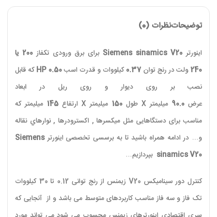
توضیحات
نظرات (0)
اینورتر
Siemens sinamics V20
برای برق ورودی تکفاز
200 یا
240
ولت در رنج توان
0.37
کیلووات و قدرت اسب
0.50
HP
که قابل
نصب بر روی دیوار و روی ریل در ابعاد
عرض
90.0
میلیمتر
X
طول
150
میلیمتر
X
ارتفاع
145
میلیمتر که
مناسب برای دستگاهایی مثل ميکسرها , اکسترودرها , نوارهاي نقاله
و… در ادامه همراه باشید تا به برسسی تخصصی اینورتر
Siemens
sinamics V20
بپردازیم…
کنترل دور سینامیکس
V20
زیمنس از رنج توانی 0.12 تا 30 کیلووات
تک فاز و سه فاز مناسب کاربردهای متوسط می باشد و از آنجایی که
سری اقتصادی اینورترهای زیمنس محسوب می شود می تواند مورد