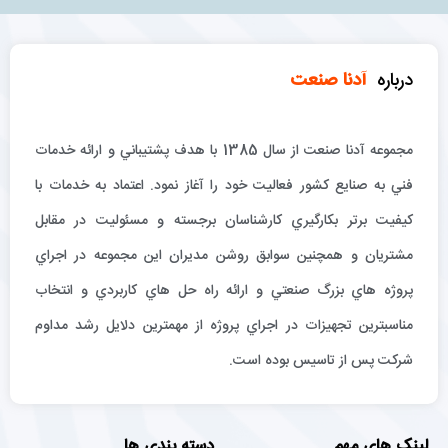
درباره
آدنا صنعت
مجموعه آدنا صنعت از سال 1385 با هدف پشتيباني و ارائه خدمات
فني به صنايع كشور فعاليت خود را آغاز نمود. اعتماد به خدمات با
كيفيت برتر بكارگيري كارشناسان برجسته و مسئوليت در مقابل
مشتريان و همچنين سوابق روشن مديران اين مجموعه در اجراي
پروژه هاي بزرگ صنعتي و ارائه راه حل هاي كاربردي و انتخاب
مناسبترين تجهيزات در اجراي پروژه از مهمترين دلايل رشد مداوم
شركت پس از تاسيس بوده است.
لینک های مهم
دسته بندی ها