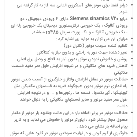
درایو فقط برای موتورهای آسنکرون القایی سه فاز به کار گرفته می
شود.
درایو
Siemens sinamics V20
دارای ۴ ورودی دیجیتال ، دو
ورودی آنالوگ ، یک خروجی ترانزیستوری دیجیتال،یک خروجی رله ای
، یک خروجی آنالوگ، و یک پورت سریال
rs485
میباشد.
مزاياي آن مي توان به موارد زير اشاره کرد :
تنظيم کننده سرعت موتور (کنترل دور)
تغير دهنده جهت دور به راحتي و بدون نياز به کنتاکتور
روشن و خاموش نمودن موتور بدون نياز به قطع و وصل برق اصلي
کاهش ضربه هاي مکانيکي و در نتيجه افزايش طول عمر مفيد قسمت
مکانيکي
حفاظت موتور در مقابل افزايش ولتاژ و جلوگيری از آسيب ديدن موتور
راه اندازي نرم موتور بدون هيچگونه ضربه به قسمتهاي مکانيکي مثل
کوپلينگها ، گير بکسها ، تسمه ها ، زنجيرها و … و در نتيجه افزايش
طول عمر مفيد موتور و ساير قسمتهاي مکانيکي را به دنبال خواهد
داشت .
حفاظت موتور در برابر اضافه بار؛ در اين حالت چنانچه بار موتور از مقدار
معمول مجاز بيشتر شود ، اينورتر موتور را خاموش مي نمايد و به کاربر
پيام اضافه بار نشان مي دهد .
جلوگيري از گرم کردن و در نهايت سوختن موتور در کابرد هايي که موتور