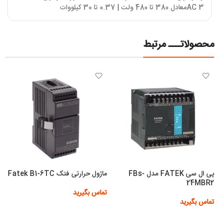
3
AC
معادل 380 تا 480 ولت | 0.37 تا 30 کیلووات
محصولاتـــ مرتبط
پی ال سی FATEK مدل FBs-
ماژول حرارتی فتک Fatek B1-6TC
24MBR2
تماس بگیرید
تماس بگیرید
اطلاعات بیشتر
اطلاعات بیشتر