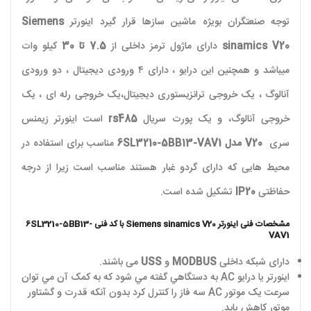
توجه صنعتگران بویژه ماشین سازها قرار گیرد اینورتر
Siemens
sinamics V20
دارای ماژول ترمز داخلی از
7.5 تا 30
کیلو وات
میباشد و همچنین این درایو ، دارای ۴ ورودی دیجیتال ، دو ورودی
آنالوگ ، یک خروجی ترانزیستوری دیجیتال،یک خروجی رله ای ، یک
خروجی آنالوگ، و یک پورت سریال
rs485
است اینورتر زیمنس
سری
V20
مدل
6SL3210-5BB13-VAV1
مناسب برای استفاده در
محیط هایی که دارای گردو غبار هستند مناسب است زیرا از درجه
حفاظتی
IP20
تشکیل شده است.
مشخصات فنی اینورتر
Siemens sinamics V20
با کد فنی 6SL3210-5BB13-
VAV1
دارای شبکه داخلی
MODBUS
و
USS
می باشند.
اينورتر يا درايو
AC
به دستگاهي گفته مي شود که به کمک آن مي توان
سرعت يک موتور
AC
سه فاز را کنترل کرد بدون آنکه قدرت و گشتاور
موتور کاهش يابد.