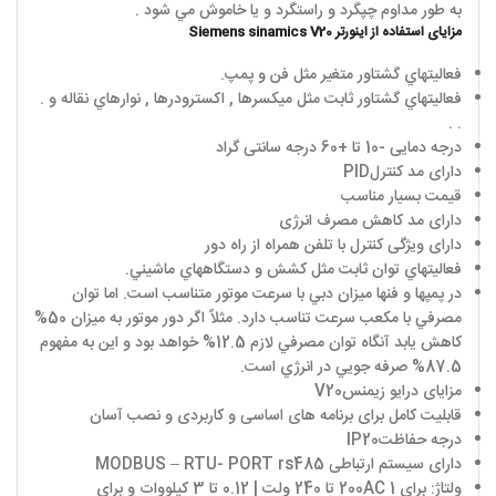
به طور مداوم چپگرد و راستگرد و يا خاموش مي شود .
مزایای استفاده از اینورتر
Siemens sinamics V20
فعاليتهاي گشتاور متغير مثل فن و پمپ.
فعاليتهاي گشتاور ثابت مثل ميکسرها , اکسترودرها , نوارهاي نقاله و .
. .
درجه دمایی -10 تا +60 درجه سانتی گراد
دارای مد کنترل
PID
قیمت بسیار مناسب
دارای مد کاهش مصرف انرژی
دارای ویژگی کنترل با تلفن همراه از راه دور
فعاليتهاي توان ثابت مثل کشش و دستگاههاي ماشيني.
در پمپها و فنها ميزان دبي با سرعت موتور متناسب است. اما توان
مصرفي با مکعب سرعت تناسب دارد. مثلاً اگر دور موتور به ميزان 50%
کاهش يابد آنگاه توان مصرفي لازم 12.5% خواهد بود و اين به مفهوم
87.5% صرفه جويي در انرژي است.
مزایای درایو زیمنس
V20
قابلیت کامل برای برنامه های اساسی و کاربردی و نصب آسان
درجه حفاظت
IP20
دارای سیستم ارتباطی
MODBUS – RTU- PORT rs485
ولتاژ: برای 1
AC
200 تا 240 ولت | 0.12 تا 3 کیلووات و برای