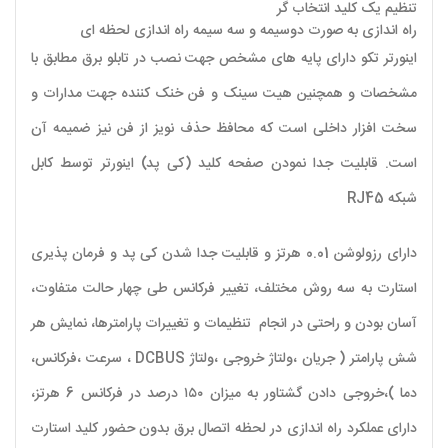
تنظیم یک کلید انتخاب گر
راه اندازی به صورت دوسیمه و سه سیمه راه اندازی لحظه ای
اینورتر تکو دارای پایه های مشخص جهت نصب در تابلو برق مطابق با
مشخصات و همچنین هیت سینک و فن خنک کننده جهت مدارات و
سخت افزار داخلی است که محافظ حذف نویز از فن نیز ضمیمه آن
است. قابلیت جدا نمودن صفحه کلید (کی پد) اینورتر توسط کابل
شبکه
RJ45
دارای رزولوشن 0.01 هرتز و قابلیت جدا شدن کی پد و فرمان پذیری
استارت به سه روش مختلف، تغییر فرکانس طی چهار حالت متفاوت،
آسان بودن و راحتی در انجام تنظیمات و تغییرات پارامترها، نمایش هر
شش پارامتر ( جریان ،ولتاژ خروجی ،ولتاژ
DCBUS
، سرعت ،فرکانس،
دما )،خروجی دادن گشتاور به میزان ۱۵۰ درصد در فرکانس 6 هرتز،
دارای عملکرد راه اندازی در لحظه اتصال برق بدون حضور کلید استارت