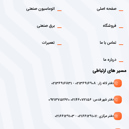
صفحه اصلی
اتوماسیون صنعتی
فروشگاه
برق صنعتی
تماس با ما
تعمیرات
درباره ما
مسیر های ارتباطی
دفتر لاله زار : 02136916908 - 02136916831
دفتر شهر قدس: 02146072156 09213752620
دفتر مرکزی :02166129107 - 02166129103