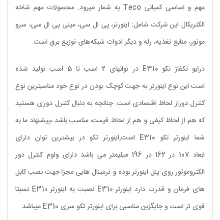
مهم و اساسی کمپانی
Teco
به شمار میرود. محصولات مهم شاخه
الکتریکال این شرکت شامل: اینورتر، پی ال سی، مینی پی ال سی، سرو
موتور، منابع تغذیه، رله و دیگر ادوات شبکه‌های توزیع برق است
.
درایو تکفاز تکو
E310
در توانهای 2 اسب تا 5 اسب تولید شده
است.این نوع اینورتر به جهت کوچک بودن در نوع خود مناسبترین نوع
کنترل دوراز لحاظ اقتصادی است. چنانچه به دنبال کنترل دوری هستید
که هم از لحاظ کیفی و هم از لحاظ قیمت، مناسب باشد ،پیشنهاد ما به
شما اینورتر تکو
E310
است,اینورتر تکو در بیشترین توان دارای
ابعاد 107 در 162 در 196 میلیمتر می باشد دارای ولوم کنترل دور
الکتروموتور روی پنل اینورتر بوده و ترمینال هایی مجزا جهت نصب کابل
های فرمان و قدرت دارد اینورتر E310 نصبت به اینورتر E310 نسبتا
قوی تر است و جایگزین مناسبی برای اینورتر تکو سری E310 میباشد