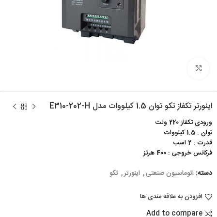
برای بزرگنمایی کلیک کنید
اینورتر تکفاز تکو توان 1.5 کیلووات مدل E310-202-H
ورودی تکفاز 220 ولت
توان : 1.5 کیلووات
قدرت : 2 اسب
فرکانس خروجی : 400 هرتز
دسته:
اتوماسیون صنعتی
,
اینورتر
,
تکو
افزودن به علاقه مندی ها
Add to compare