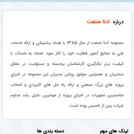
درباره
آدنا صنعت
مجموعه آدنا صنعت از سال 1385 با هدف پشتيباني و ارائه خدمات
فني به صنايع كشور فعاليت خود را آغاز نمود. اعتماد به خدمات با
كيفيت برتر بكارگيري كارشناسان برجسته و مسئوليت در مقابل
مشتريان و همچنين سوابق روشن مديران اين مجموعه در اجراي
پروژه هاي بزرگ صنعتي و ارائه راه حل هاي كاربردي و انتخاب
مناسبترين تجهيزات در اجراي پروژه از مهمترين دلايل رشد مداوم
شركت پس از تاسيس بوده است.
لینک های مهم
دسته بندی ها