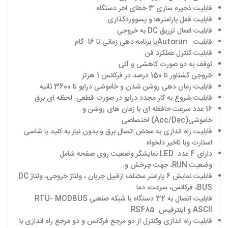
قابلیت ذخیره سازی 3 خطای اخر دستگاه
قابلیت قفل پارامترها و پسووردگذاری
قابلیت اعمال تزریق
DC
به خروجی
قابلیت
Autorun
یا برنامه دهی زمانی تا
16
گام
قابلیت کنترل عملکرد فن
توقف به دو صورت کاهشی و آنی
خروجی گشتاور تا 150 درصد در فرکانس 1 هرتز
قابلیت زمان دهی روشن شدن و خاموشی درایو تا 3600 ثانیه
قابلیت شروع به کار مجدد درایو در صورت قطعی لحظه ای برق
16 عدد سرعت حافظه ای با زمان های روشن و
خاموشی(
Acc/Dec
)
اختصاصی
قابلیت راه اندازی به محض اتصال برق و بدون نیاز به کلید یا شاسی
استارت وبا تاخیر دلخواه
دارای 4 عدد
LED
نمایشگر وضعیت روی صفحه شامل
وضعیت
RUN
، جهت چرخش و
..
قابلیت نمایش
6
پارامتر مختلف ازقبیل جریان ، ولتاژ خروجی، ولتاژ
DC
BUS
، فرکانس، سرعت، دما
قابلیت اتصال به 32 دستگاه با شبکه صنعتی
MODBUS
RTU-
ASCII
و اینترفیس
RS485
قابلیت راه اندازی وکنترل از دو مرجع فرکانس و دو مرجع راه اندازی با