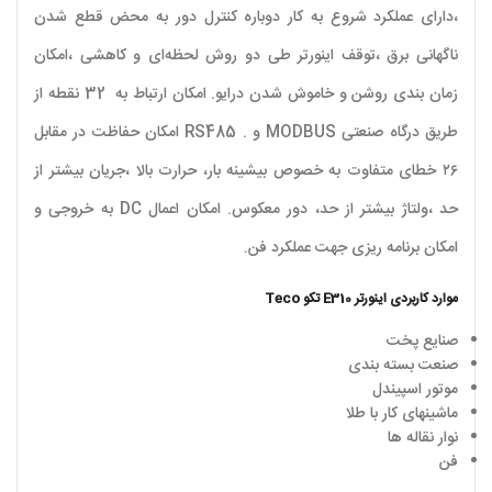
،دارای عملکرد شروع به کار دوباره کنترل دور به محض قطع شدن
ناگهانی برق ،توقف اینورتر طی دو روش لحظه‌ای و کاهشی ،امکان
زمان بندی روشن و خاموش شدن درایو. امکان ارتباط به 32 نقطه از
طریق درگاه صنعتی
MODBUS
و
RS485 .
امکان حفاظت در مقابل
۲۶ خطای متفاوت به خصوص بیشینه بار، حرارت بالا ،جریان بیشتر از
حد ،ولتاژ بیشتر از حد، دور معکوس. امکان اعمال
DC
به خروجی و
امکان برنامه ریزی جهت عملکرد فن
.
موارد کاربردی اینورتر
E310
تکو
Teco
صنایع پخت
صنعت بسته بندی
موتور اسپیندل
ماشینهای کار با طلا
نوار نقاله ها
فن