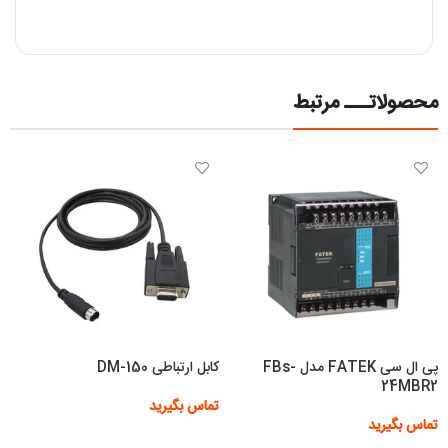
محصولاتـــ مرتبط
پی ال سی FATEK مدل FBs-
کابل ارتباطی DM-150
24MBR2
تماس بگیرید
تماس بگیرید
اطلاعات بیشتر