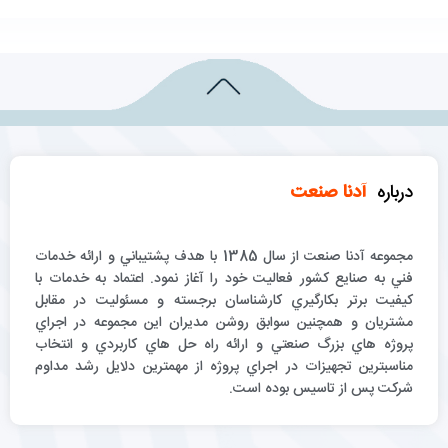
سری C2000
(با توان 0.4 تا 450 کیلووات، کاربری عمومی)
مشخصات فنی اینورتر دلتا
اینورتر های
دلتا
از لحاظ ورودی به دو نوع تک فاز و سه فاز با رنج فرکانس خروجی
0.1 تا 600 هرتز تقسیم می شوند سری اینورترهای تک فاز دلتا برای ساختمان
های مسکونی عمومی و کارخانه های کوچک مناسب است. آنها بسیار سبک وزن
هستند و نصب را ساده و آسان می کنند.
اینورتر
های سه فاز دلتا برای کاربردهای
تجاری، صنعتی و نیروگاه خورشیدی در مقیاس بزرگ مناسب هستند.
درباره
آدنا صنعت
مجموعه آدنا صنعت از سال 1385 با هدف پشتيباني و ارائه خدمات
فني به صنايع كشور فعاليت خود را آغاز نمود. اعتماد به خدمات با
كيفيت برتر بكارگيري كارشناسان برجسته و مسئوليت در مقابل
مشتريان و همچنين سوابق روشن مديران اين مجموعه در اجراي
پروژه هاي بزرگ صنعتي و ارائه راه حل هاي كاربردي و انتخاب
مناسبترين تجهيزات در اجراي پروژه از مهمترين دلايل رشد مداوم
شركت پس از تاسيس بوده است.