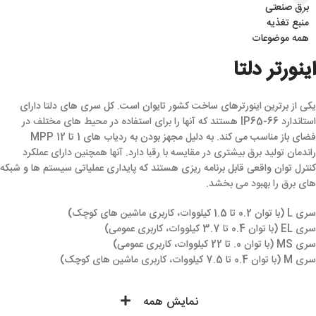
برق صنعتی
منبع تغذیه
همه موضوعات
اینورتر دلتا
یکی از برترین اینورترهای ساخت کشور تایوان است. کل سری های دلتا دارای
استاندارد IP65-66 هستند که آنها را برای استفاده در محیط های مختلف در
فضای باز مناسب می کند. به دلیل مجهز بودن به ردیاب های 1 تا 12 MPP
راندمان تولید برق بیشتری در مقایسه با رقبا دارد. آنها همچنین دارای عملکرد
کنترل توان واقعی قابل برنامه ریزی هستند که پایداری عملیاتی سیستم ها و شبکه
های برق را بهبود می بخشد.
سری L
(با توان 0.2 تا 1.5 کیلووات، کاربری ماشین های کوچک)
سری EL
(با توان 0.4 تا 3.7 کیلووات، کاربری عمومی)
سری MS
(با توان 0. تا 22 کیلووات، کاربری عمومی)
سری M
(با توان 0.4 تا 7.5 کیلووات، کاربری ماشین های کوچک)
سری B
(با توان 0.75 تا 75 کیلووات، کاربری عمومی)
سری CP2000
(با توان 0.75 تا 630 کیلووات، کاربری فن و پمپ)
نمایش همه
سری C200
(با توان 0.4 تا 7.5 کیلووات، کاربری عمومی)