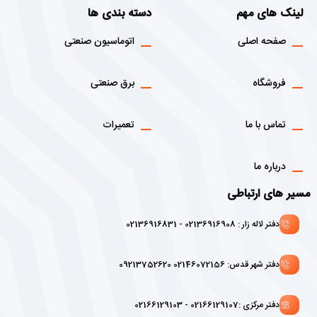
لینک های مهم
دسته بندی ها
صفحه اصلی
اتوماسیون صنعتی
فروشگاه
برق صنعتی
تماس با ما
تعمیرات
درباره ما
مسیر های ارتباطی
دفتر لاله زار : 02136916908 - 02136916831
دفتر شهر قدس: 02146072156 09213752620
دفتر مرکزی :02166129107 - 02166129103