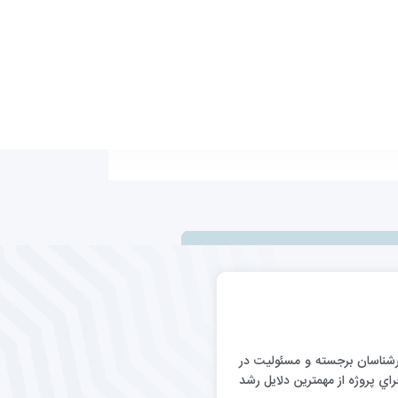
رگيري كارشناسان برجسته و مسئوليت در
اي پروژه از مهمترين دلايل رشد