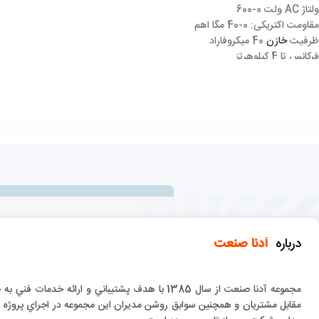
ولتاژ AC ولت 0-600
مقاومت اکتریکی: 0-40 مگا اهم
ظرفیت
خازن
40 میکروفاراد
فرکانس تا 4 کیلوهرتز
دما منفی 50 تا 1000 درجه سانتیگراد
اتصال کوتاه
تست دیود
بیزر
حفاظت شوک الکتریکی
تابع نگهداری داده
نشانگر باتری کم
خاموش شدن خودکار
درباره
آدنا صنعت
مجموعه آدنا صنعت از سال 1385 با هدف پشتيباني و 
مقابل مشتريان و همچنين سوابق روشن مديران اين مجموعه در اجراي پروژه ها