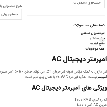
هیچ محصولی یا
دسته‌های محصولات
اتوماسیون صنعتی
برق صنعتی
منبع تغذیه
همه موضوعات
آمپرمتر دیجیتال AC
این ماژول به کمک ترانس نمونه گیر جریان CT، می تواند جریان ۰ تا ۵۰ آمپر متناوب را اندازه بگیرد. برای اندازه گیری جریان متناوب کافیست سیم حامل جریان را از درون CT رد کنید و دیگر نیاز به قطع سیم و سری کردن
آمپرمتر
نیست. تغذیه این برد ۲۲۰VAC یا همان برق شهر است.
ویژگی های آمپرمتر دیجیتال AC
اندازه گیری True RMS
جریان AC آمپر 0-1000