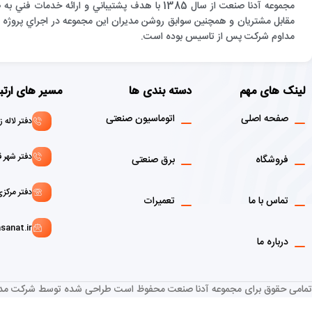
مجموعه آدنا صنعت از سال 1385 با هدف پشتيباني و 
مقابل مشتريان و همچنين سوابق روشن مديران اين مجموعه در اجراي پروژه ها
مداوم شركت پس از تاسيس بوده است.
لینک های مهم
دسته بندی ها
مسیر های ارتب
صفحه اصلی
اتوماسیون صنعتی
دفتر لاله زار : 02136916908 - 1
دفتر شهر قدس: 146072156
فروشگاه
برق صنعتی
دفتر مرکزی :02166129107 - 9103
تماس با ما
تعمیرات
sanat.ir
درباره ما
تمامی حقوق برای مجموعه آدنا صنعت محفوظ است طراحی شده توسط شرکت مدم