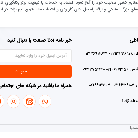
ارائه خدمات فني به صنايع كشور فعاليت خود را آغاز نمود. اعتماد به خدمات با كيفيت برتر بكا
ي بزرگ صنعتي و ارائه راه حل هاي كاربردي و انتخاب مناسبترين تجهيزات در اجر
اطی
خبر نامه آدنا صنعت را دنبال کنید
0213691683
02 09213752620
عضویت
0216612
همراه ما باشید در شبکه های اجتماع
info@adna
دیا