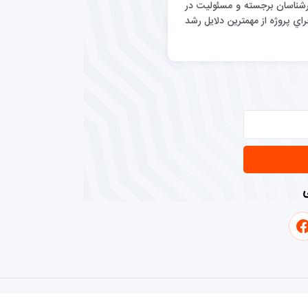
رگيري كارشناسان برجسته و مسئوليت در
اي پروژه از مهمترين دلايل رشد
ی