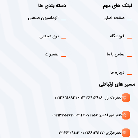
لینک های مهم
دسته بندی ها
صفحه اصلی
اتوماسیون صنعتی
فروشگاه
برق صنعتی
تماس با ما
تعمیرات
درباره ما
مسیر های ارتباطی
دفتر لاله زار : 02136916908 - 02136916831
دفتر شهر قدس: 02146072156 09213752620
دفتر مرکزی :02166129107 - 02166129103