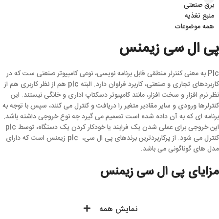
برق صنعتی
منبع تغذیه
همه موضوعات
پی ال سی زیمنس
Plc به معنی کنترلر منطقی قابل برنامه نویسی، نوعی کامپیوتر صنعتی ست که در
کاربردهای تجاری و صنعتی، کاربرد فراوان دارد. البته plc هم از نظر کاربری هم از
نظر نرم افزار و سخت افزار، مانند کامپیوتر دسکتاپ اداری و خانگی نیستند. این
کنترلرها ورودی و سایر مقادیر متغیر را دریافت و کنترل می کنند، سپس با توجه به
برنامه ای که به آن داده شده است تصمیم می گیرد چه نوع خروجی داشته باشد.
این خروجی برای عملی شدن یک فرایند یا خودکار کردن یک دستگاه، توسط plc
کنترل می شود. از پرکاربردترین برندهای پی ال سی، plc زیمنس است که دارای
مدل های گوناگونی می باشد.
مزایای پی ال سی زیمنس
با کاهش حجم سیم های مصرفی در پی ال سی زیمنس، میزان فضای اشغال شده
توسط تاسیسات و تجهیزات صنعتی تا 50 درصد کاهش می یابد. با قابلیت نمایش
نمایش همه
خطا در PLC، خطاها در تاسیسات صنعتی سریعتر رسیدگی می شود. عدم وجود