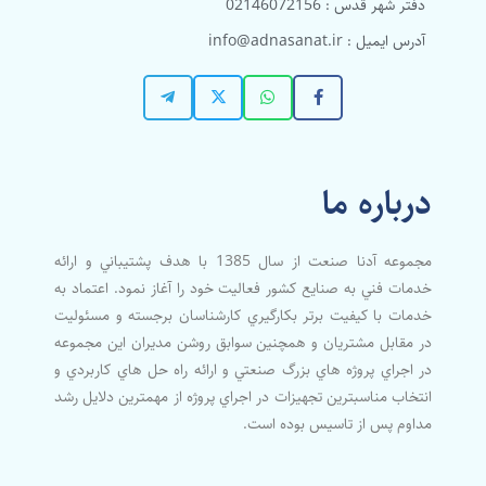
دفتر شهر قدس : 02146072156
آدرس ایمیل : info@adnasanat.ir
درباره ما
مجموعه آدنا صنعت از سال 1385 با هدف پشتيباني و ارائه
خدمات فني به صنايع كشور فعاليت خود را آغاز نمود. اعتماد به
خدمات با كيفيت برتر بكارگيري كارشناسان برجسته و مسئوليت
در مقابل مشتريان و همچنين سوابق روشن مديران اين مجموعه
در اجراي پروژه هاي بزرگ صنعتي و ارائه راه حل هاي كاربردي و
انتخاب مناسبترين تجهيزات در اجراي پروژه از مهمترين دلايل رشد
مداوم پس از تاسيس بوده است.