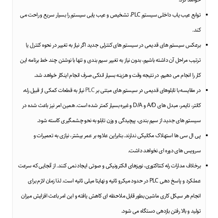
توابع عیب یاب داخلی سیستم PLC، تشخیص و عیب یابی سیستم را بسیار سریع و راحت می
کند.
برعکس سیستم های قدیمی در سیستم های کنترلی جدید اگر نیاز به تغییر در نحوه کنترل یا
ترتیب مراحل آن داشته باشیم، بدون نیاز به تغییر سیم بندی و تنها با نوشتن چند خط برنامه این
کار را انجام می دهیم. در نتیجه وقت و هزینه بسیار اندکی صرف انجام اینکار خواهد شد.
در مقایسه با تابلوهای قدیمی در سیستم های مبتنی بر
PLC
نیاز به قطعات کمکی از قبیل رله،
کانتر، تایمر، مبدل های A/D و D/A و غیره بسیار کمتر شده است. همین امر نیز باعث شده در
سیستم های جدید از سیم بندی، پیچیدگی و وزن تابلو به نحو چشمگیری کاسته شود.
پی ال سی ها استهلاک مکانیکی ندارند. بنابراین علاوه بر عمر بیشتر، نیازی به تعمیرات و
سرویس های دوره ای نخواهد داشت.
برخلاف مدارات رله کنتاکتوری، نویزهای الکترونیکی و صوتی ایجاد نمی کنند. از آنجایی که سرعت
عملکرد و پاسخ دهی PLC در حدود میکرو ثانیه و نهایتا میلی ثانیه است. لذا زمان لازم برای
انجام هر سیکل کاری ماشین بطور قابل ملاحظه ای کاهش یافته و این امر باعث افزایش میزان
تولید و بالا رفتن بازدهی دستگاه می شود.