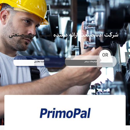
شرکت آدنا صنعت ارائه دهنده
استپ موتور صنعتی
OR
توضیحات بیشتر
ثبت سفارش