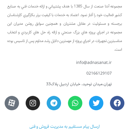
مجموعه آدنا صنعت از سال 1385 با هدف پشتيباني و ارائه خدمات فني به صنايع
كشور فعاليت خود را آغاز نمود. اعتماد به خدمات با كيفيت برتر بكارگيري كارشناسان
برجسته و مسئوليت در مقابل مشتريان و همچنين سوابق روشن مديران اين
مجموعه در اجراي پروژه هاي بزرگ صنعتي و ارائه راه حل هاي كاربردي و انتخاب
مناسبترين تجهيزات در اجراي پروژه از مهمترين دلايل رشد مداوم پس از تاسيس بوده
است.
info@adnasanat.ir
02166129107
تهران،میدان توحید، خیابان اردبیل پلاک33
ارسال پیام مستقیم به مدیریت فروش و فنی